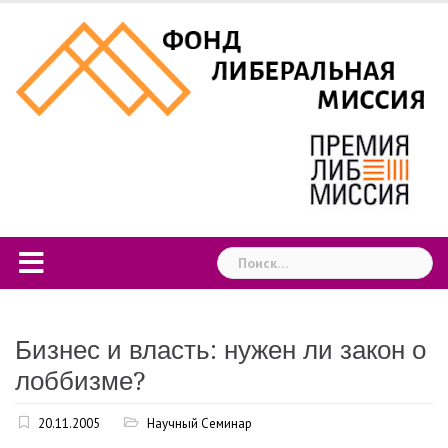
Skip
to
content
Найти:
Бизнес и власть: нужен ли закон о
лоббизме?
20.11.2005
Научный Семинар