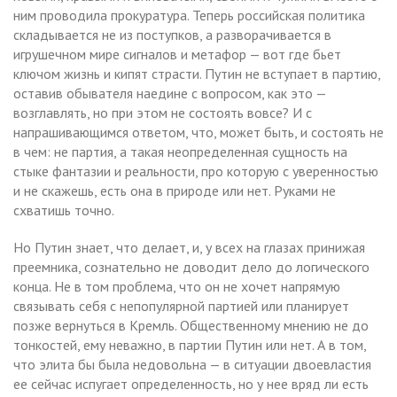
ним проводила прокуратура. Теперь российская политика
складывается не из поступков, а разворачивается в
игрушечном мире сигналов и метафор — вот где бьет
ключом жизнь и кипят страсти. Путин не вступает в партию,
оставив обывателя наедине с вопросом, как это —
возглавлять, но при этом не состоять вовсе? И с
напрашивающимся ответом, что, может быть, и состоять не
в чем: не партия, а такая неопределенная сущность на
стыке фантазии и реальности, про которую с уверенностью
и не скажешь, есть она в природе или нет. Руками не
схватишь точно.
Но Путин знает, что делает, и, у всех на глазах принижая
преемника, сознательно не доводит дело до логического
конца. Не в том проблема, что он не хочет напрямую
связывать себя с непопулярной партией или планирует
позже вернуться в Кремль. Общественному мнению не до
тонкостей, ему неважно, в партии Путин или нет. А в том,
что элита бы была недовольна — в ситуации двоевластия
ее сейчас испугает определенность, но у нее вряд ли есть