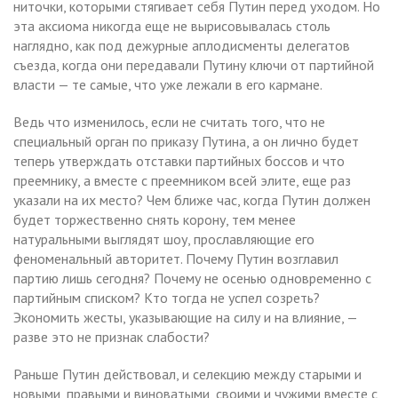
ниточки, которыми стягивает себя Путин перед уходом. Но
эта аксиома никогда еще не вырисовывалась столь
наглядно, как под дежурные аплодисменты делегатов
съезда, когда они передавали Путину ключи от партийной
власти — те самые, что уже лежали в его кармане.
Ведь что изменилось, если не считать того, что не
специальный орган по приказу Путина, а он лично будет
теперь утверждать отставки партийных боссов и что
преемнику, а вместе с преемником всей элите, еще раз
указали на их место? Чем ближе час, когда Путин должен
будет торжественно снять корону, тем менее
натуральными выглядят шоу, прославляющие его
феноменальный авторитет. Почему Путин возглавил
партию лишь сегодня? Почему не осенью одновременно с
партийным списком? Кто тогда не успел созреть?
Экономить жесты, указывающие на силу и на влияние, —
разве это не признак слабости?
Раньше Путин действовал, и селекцию между старыми и
новыми, правыми и виноватыми, своими и чужими вместе с