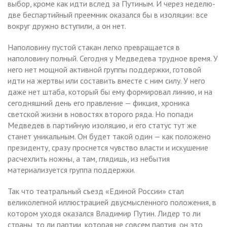
выбор, кроме как идти вслед за Путиным. И через неделю-
две беспартийный преемник оказался бы в изоляции: все
вокруг дружно вступили, а он нет.
Наполовину пустой стакан легко превращается в
наполовину полный. Сегодня у Медведева трудное время. У
него нет мощной активной группы поддержки, готовой
идти на жертвы или составить вместе с ним силу. У него
даже нет штаба, который бы ему формировал линию, и на
сегодняшний день его правление — фикция, хроника
светской жизни в новостях второго ряда. Но попади
Медведев в партийную изоляцию, и его статус тут же
станет уникальным. Он будет такой один — как положено
президенту, сразу проснется чувство власти и искушение
расчехлить ножны, а там, глядишь, из небытия
материализуется группа поддержки.
Так что театральный съезд «Единой России» стал
великолепной иллюстрацией двусмысленного положения, в
котором уходя оказался Владимир Путин. Лидер то ли
страны, то ли партии, которая не совсем партия, он это