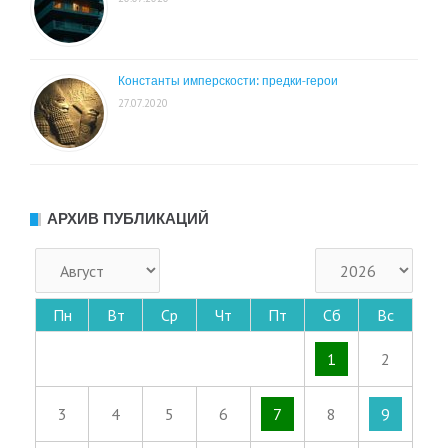
Константы имперскости: предки-герои
27.07.2020
АРХИВ ПУБЛИКАЦИЙ
Пн
Вт
Ср
Чт
Пт
Сб
Вс
1
2
3
4
5
6
7
8
9