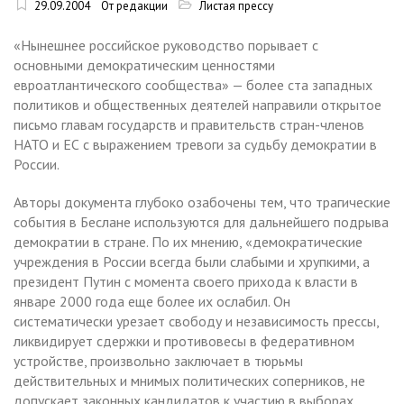
29.09.2004
От редакции
Листая прессу
«Нынешнее российское руководство порывает с
основными демократическим ценностями
евроатлантического сообщества» — более ста западных
политиков и общественных деятелей направили открытое
письмо главам государств и правительств стран-членов
НАТО и ЕС с выражением тревоги за судьбу демократии в
России.
Авторы документа глубоко озабочены тем, что трагические
события в Беслане используются для дальнейшего подрыва
демократии в стране. По их мнению, «демократические
учреждения в России всегда были слабыми и хрупкими, а
президент Путин с момента своего прихода к власти в
январе 2000 года еще более их ослабил. Он
систематически урезает свободу и независимость прессы,
ликвидирует сдержки и противовесы в федеративном
устройстве, произвольно заключает в тюрьмы
действительных и мнимых политических соперников, не
допускает законных кандидатов к участию в выборах,