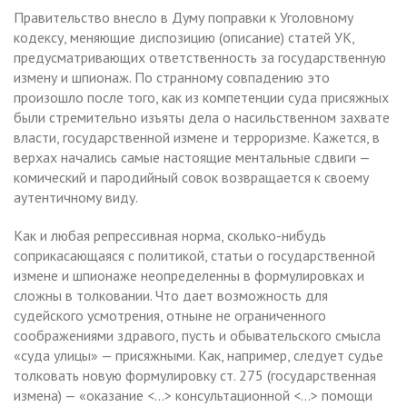
Правительство внесло в Думу поправки к Уголовному
кодексу, меняющие диспозицию (описание) статей УК,
предусматривающих ответственность за государственную
измену и шпионаж. По странному совпадению это
произошло после того, как из компетенции суда присяжных
были стремительно изъяты дела о насильственном захвате
власти, государственной измене и терроризме. Кажется, в
верхах начались самые настоящие ментальные сдвиги —
комический и пародийный совок возвращается к своему
аутентичному виду.
Как и любая репрессивная норма, сколько-нибудь
соприкасающаяся с политикой, статьи о государственной
измене и шпионаже неопределенны в формулировках и
сложны в толковании. Что дает возможность для
судейского усмотрения, отныне не ограниченного
соображениями здравого, пусть и обывательского смысла
«суда улицы» — присяжными. Как, например, следует судье
толковать новую формулировку ст. 275 (государственная
измена) — «оказание <...> консультационной <...> помощи