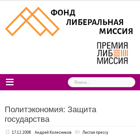
Skip
to
content
Найти:
Политэкономия: Защита
государства
17.12.2008
Андрей Колесников
Листая прессу