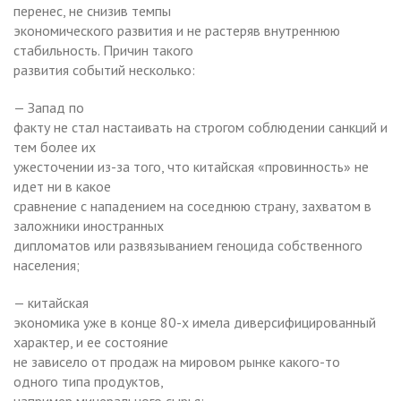
перенес, не снизив темпы
экономического развития и не растеряв внутреннюю
стабильность. Причин такого
развития событий несколько:
— Запад по
факту не стал настаивать на строгом соблюдении санкций и
тем более их
ужесточении из-за того, что китайская «провинность» не
идет ни в какое
сравнение с нападением на соседнюю страну, захватом в
заложники иностранных
дипломатов или развязыванием геноцида собственного
населения;
— китайская
экономика уже в конце 80-х имела диверсифицированный
характер, и ее состояние
не зависело от продаж на мировом рынке какого-то
одного типа продуктов,
например минерального сырья;