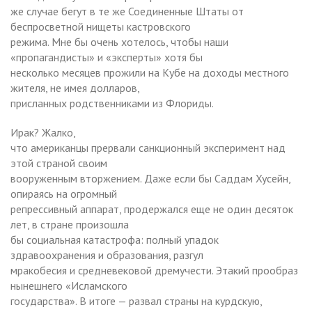
же случае бегут в те же Соединенные Штаты от
беспросветной нищеты кастровского
режима. Мне бы очень хотелось, чтобы наши
«пропагандисты» и «эксперты» хотя бы
несколько месяцев прожили на Кубе на доходы местного
жителя, не имея долларов,
присланных родственниками из Флориды.
Ирак? Жалко,
что американцы прервали санкционный эксперимент над
этой страной своим
вооруженным вторжением. Даже если бы Саддам Хусейн,
опираясь на огромный
репрессивный аппарат, продержался еще не один десяток
лет, в стране произошла
бы социальная катастрофа: полный упадок
здравоохранения и образования, разгул
мракобесия и средневековой дремучести. Этакий прообраз
нынешнего «Исламского
государства». В итоге — развал страны на курдскую,