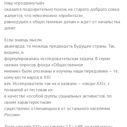
Наш «продвинутый»
оказался подозрительно похож на старого доброго совка:
жалуется, что невозможно «пробиться»,
равнодушен к общественным делам и ждет от начальства
денег.
Если знаешь мысли
авангарда, то можешь предвидеть будущее страны.
Так,
видимо, и
формулировалась исследовательская задача. В серии
свежих опросов фонда «Общественное
мнение» были опознаны и изучены наши передовики — те,
кому вести народ в XXI
век. Исследователи так их и назвали — «люди-XXI», с
похвалой аттестовав их
в качестве «особой группы социальных активистов, по
своим характеристикам
существенно отличающихся от остального населения
России».
Доля «людей-XXI» составляет 13—14% от всей массы