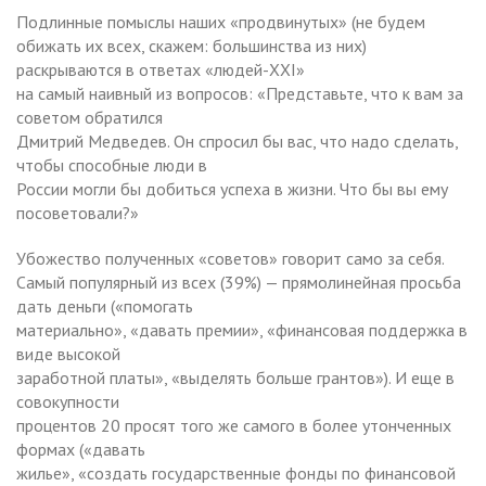
Подлинные помыслы наших «продвинутых» (не будем
обижать их всех, скажем: большинства из них)
раскрываются в ответах «людей-XXI»
на самый наивный из вопросов: «Представьте, что к вам за
советом обратился
Дмитрий Медведев. Он спросил бы вас, что надо сделать,
чтобы способные люди в
России могли бы добиться успеха в жизни. Что бы вы ему
посоветовали?»
Убожество полученных «советов» говорит само за себя.
Самый популярный из всех (39%) — прямолинейная просьба
дать деньги («помогать
материально», «давать премии», «финансовая поддержка в
виде высокой
заработной платы», «выделять больше грантов»). И еще в
совокупности
процентов 20 просят того же самого в более утонченных
формах («давать
жилье», «создать государственные фонды по финансовой