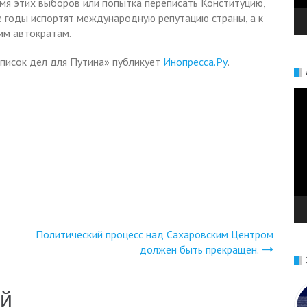
емя этих выборов или попытка переписать Конституцию,
ие годы испортят международную репутацию страны, а к
ким автократам.
писок дел для Путина» публикует
Инопресса.Ру
.
Ви
Политический процесс над Сахаровским Центром
должен быть прекращен.
ий