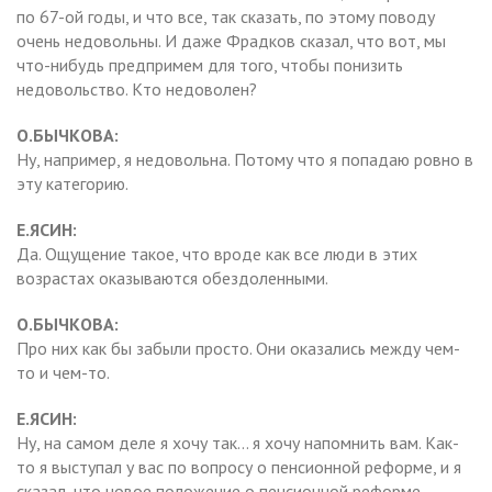
по 67-ой годы, и что все, так сказать, по этому поводу
очень недовольны. И даже Фрадков сказал, что вот, мы
что-нибудь предпримем для того, чтобы понизить
недовольство. Кто недоволен?
О.БЫЧКОВА:
Ну, например, я недовольна. Потому что я попадаю ровно в
эту категорию.
Е.ЯСИН:
Да. Ощущение такое, что вроде как все люди в этих
возрастах оказываются обездоленными.
О.БЫЧКОВА:
Про них как бы забыли просто. Они оказались между чем-
то и чем-то.
Е.ЯСИН:
Ну, на самом деле я хочу так… я хочу напомнить вам. Как-
то я выступал у вас по вопросу о пенсионной реформе, и я
сказал, что новое положение о пенсионной реформе