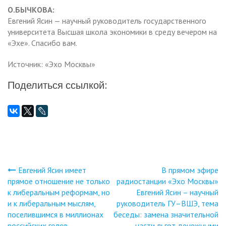
О.БЫЧКОВА:
Евгений Ясин — научный руководитель государственного
университета Высшая школа экономики в среду вечером на
«Эхе». Спасибо вам.
Источник: «Эхо Москвы»
Поделиться ссылкой:
Евгений Ясин имеет
В прямом эфире
Навигация
прямое отношение не только
радиостанции «Эхо Москвы»
к либеральным реформам, но
Евгений Ясин – научный
по
и к либеральным мыслям,
руководитель ГУ–ВШЭ, тема
поселившимся в миллионах
беседы: замена значительной
российских голов.
части льгот денежными