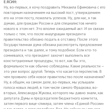
Е.ЯСИН:
Ну, во-первых, я хочу поздравить Михаила Ефимовича с его
повторным назначением на высокий пост, утверждением
его на этом посту, пожелать успехов. Ну, для нас, я так
думаю, для граждан России и для специалистов ничего
нового в этом нет. Это вполне ожидаемый акт. И он связан
только с тем, что после инаугурации президента
правительство обязано подать в отставку. После этого
Государственная дума обязана рассмотреть предложение
президента и так далее, и тому подобное. Если кто-то
сомневался, что президент захочет выполнить все
конституционные процедуры, то вот, как бы это,
формальности как обычно соблюдены. Какие реальности —
это уже вопрос другой. Теперь что касается перспектив. В
чем проявило себя новое правительство после назначения?
Ну, в общем, на самом деле, во-первых, мы услышали
голоса новых людей, в том числе самого Фрадкова, во-
вторых, Александра Жукова, которого мы давно знали, как
депутата Думы и председателя бюджетного комитета,
затем первого вице-спикера, затем члена «Единой России»
и так далее, и тому подобное. Вот. Но сейчас мы его уже