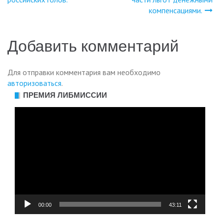
записям
компенсациями.
Добавить комментарий
Для отправки комментария вам необходимо
авторизоваться
.
ПРЕМИЯ ЛИБМИССИИ
Видеоплеер
00:00
43:11