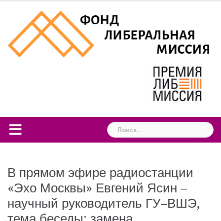
Skip
to
content
Найти:
В прямом эфире радиостанции
«Эхо Москвы» Евгений Ясин –
научный руководитель ГУ–ВШЭ,
тема беседы: замена