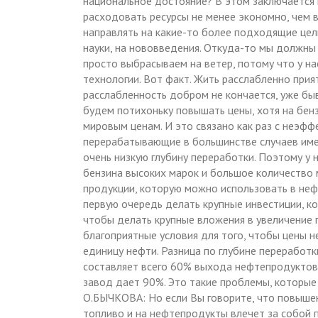
национальное достояние? В этом заключается
расходовать ресурсы не менее экономно, чем 
направлять на какие-то более подходящие цели,
науки, на нововведения. Откуда-то мы должны 
просто выбрасываем на ветер, потому что у н
технологии. Вот факт. Жить расслабленно прият
расслабленность добром не кончается, уже бы
будем потихоньку повышать цены, хотя на бенз
мировым ценам. И это связано как раз с неэф
перерабатывающие в большинстве случаев име
очень низкую глубину переработки. Поэтому у 
бензина высоких марок и большое количество 
продукции, которую можно использовать в неф
первую очередь делать крупные инвестиции, к
чтобы делать крупные вложения в увеличение г
благоприятные условия для того, чтобы цены н
единицу нефти. Разница по глубине переработ
составляет всего 60% выхода нефтепродуктов
завод дает 90%. Это такие проблемы, которые
О.БЫЧКОВА: Но если Вы говорите, что повышен
топливо и на нефтепродукты влечет за собой п