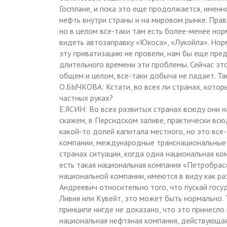
Госплане, и пока это еще продолжается, имен
нефть внутри страны и на мировом рынке. Прав
но в целом все-таки там есть более-менее нор
видеть автозаправку «Юкоса», «Лукойла». Норм
эту приватизацию не провели, нам бы еще пре
длительного времени эти проблемы. Сейчас это 
общем и целом, все-таки добыча не падает. Та
О.БЫЧКОВА: Кстати, во всех ли странах, кото
частных руках?
Е.ЯСИН: Во всех развитых странах всюду они 
скажем, в Персидском заливе, практически вс
какой-то долей капитала местного, но это все-
компании, международные транснациональные к
странах ситуации, когда одна национальная к
есть такая национальная компания «Петробрас»
национальной компании, имеются в виду как ра
Андреевич относительно того, что пускай госуд
Ливия или Кувейт, это может быть нормально. 
принципе нигде не доказано, что это принесло
национальная нефтяная компания, действующая