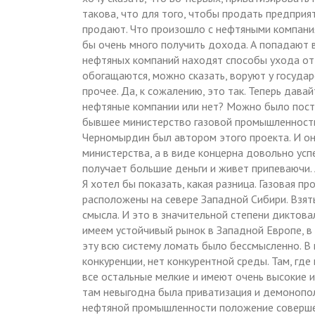
такова, что для того, чтобы продать предприят
продают. Что произошло с нефтяными компания
бы очень много получить дохода. А попадают в
нефтяных компаний находят способы ухода от 
обогащаются, можно сказать, воруют у государ
прочее. Да, к сожалению, это так. Теперь дав
нефтяные компании или нет? Можно было поступ
бывшее министерство газовой промышленности.
Черномырдин был автором этого проекта. И он
министерства, а в виде концерна довольно усп
получает большие деньги и живет припеваючи. 
Я хотел бы показать, какая разница. Газовая п
расположены на севере Западной Сибири. Взят
смысла. И это в значительной степени диктова
имеем устойчивый рынок в Западной Европе, в ч
эту всю систему ломать было бессмысленно. В
конкуренции, нет конкурентной среды. Там, где
все остальные мелкие и имеют очень высокие 
там невыгодна была приватизация и демонопол
нефтяной промышленности положение совершенн