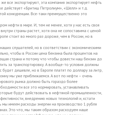
 же все экспортируют, эта компания экспортирует нефть
ке действует «Бритиш Петролиум», «Шелл» и т.д.
той конкуренции. Все-таки преимущественно это
м нефти в мире. И, тем не менее, хотя у нас есть своя
 внутри страны растет, хотя она не сопоставима с ценой
вропе стоит во много раз дороже, чем в России, но в
 наших слушателей, но в соответствии с экономическими
ально, чтобы в России цена бензина была процентов на
ющая страна и потому что чтобы довести наш бензин до
тить за транспортировку. А вообще-то условия должны
с будет дешевле, но в Европе платят по доллару за литр,
нзину мы уже приближаемся. А вот по нефти – очень
 мирового рынка должно быть гораздо более
еобходимости все это нормировать, устанавливать
которые будут действовать в нефтяной промышленности,
фективности, внедрению новых технологий и, кстати
дь мы имеем расходы энергии на производство 1 рубля
ранах. Это что, мы таким образом расходуем наше