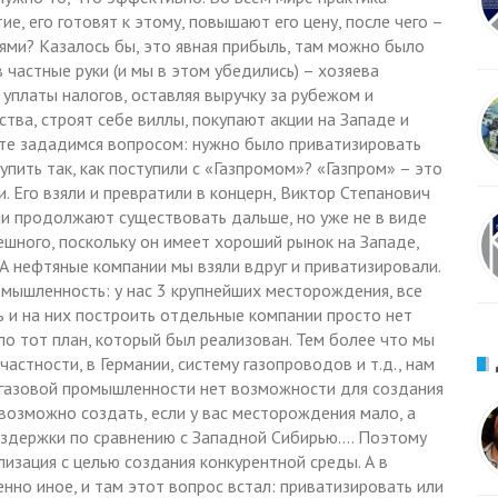
ие, его готовят к этому, повышают его цену, после чего –
ми? Казалось бы, это явная прибыль, там можно было
 частные руки (и мы в этом убедились) – хозяева
уплаты налогов, оставляя выручку за рубежом и
ства, строят себе виллы, покупают акции на Западе и
айте зададимся вопросом: нужно было приватизировать
ить так, как поступили с «Газпромом»? «Газпром» – это
 Его взяли и превратили в концерн, Виктор Степанович
и продолжают существовать дальше, но уже не в виде
ешного, поскольку он имеет хороший рынок на Западе,
А нефтяные компании мы взяли вдруг и приватизировали.
ромышленность: у нас 3 крупнейших месторождения, все
ь и на них построить отдельные компании просто нет
ло тот план, который был реализован. Тем более что мы
астности, в Германии, систему газопроводов и т.д., нам
 газовой промышленности нет возможности для создания
 возможно создать, если у вас месторождения мало, а
издержки по сравнению с Западной Сибирью…. Поэтому
изация с целью создания конкурентной среды. А в
о иное, и там этот вопрос встал: приватизировать или