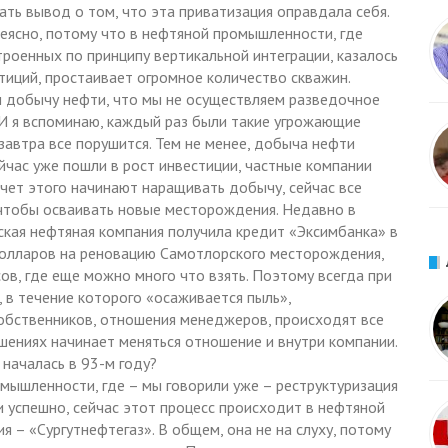
ать вывод о том, что эта приватизация оправдала себя.
неясно, потому что в нефтяной промышленности, где
роенных по принципу вертикальной интеграции, казалось
стиций, простаивает огромное количество скважин.
м добычу нефти, что мы не осуществляем разведочное
. И я вспоминаю, каждый раз были такие угрожающие
завтра все порушится. Тем не менее, добыча нефти
ейчас уже пошли в рост инвестиции, частные компании
чет этого начинают наращивать добычу, сейчас все
 чтобы осваивать новые месторождения. Недавно в
ская нефтяная компания получила кредит «Эксимбанка» в
долларов на реновацию Самотлорского месторождения,
ов, где еще можно много что взять. Поэтому всегда при
 в течение которого «осаживается пыль»,
обственников, отношения менеджеров, происходят все
шениях начинает меняться отношение и внутри компании.
началась в 93-м году?
ромышленности, где – мы говорили уже – реструктуризация
и успешно, сейчас этот процесс происходит в нефтяной
я – «Сургутнефтегаз». В общем, она не на слуху, потому