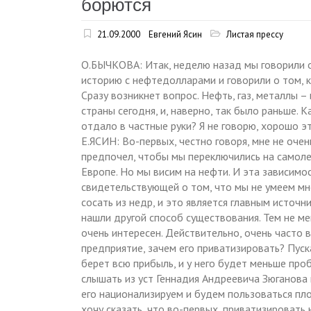
борются
21.09.2000
Евгений Ясин
Листая прессу
О.БЫЧКОВА: Итак, неделю назад мы говорили о
историю с нефтедолларами и говорили о том, к
Сразу возникнет вопрос. Нефть, газ, металлы 
страны сегодня, и, наверно, так было раньше. 
отдало в частные руки? Я не говорю, хорошо э
Е.ЯСИН: Во-первых, честно говоря, мне не очен
предпочел, чтобы мы переключились на самоле
Европе. Но мы висим на нефти. И эта зависимо
свидетельствующей о том, что мы не умеем мн
сосать из недр, и это является главным источ
нашли другой способ существования. Тем не мен
очень интересен. Действительно, очень часто 
предприятие, зачем его приватизировать? Пуска
берет всю прибыль, и у него будет меньше проб
слышать из уст Геннадия Андреевича Зюганова 
его национализируем и будем пользоваться пло
хочу сказать, что во-первых, приватизировать