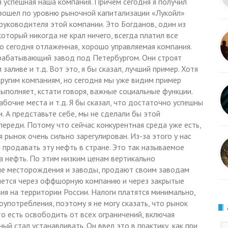
 успешная наша компания. Причем сегодня я получил
взошел по уровню рыночной капитализации «Лукойл»
руководителя этой компании. Это Богданов, один из
торый никогда не крал ничего, всегда платил все
го сегодня отлаженная, хорошо управляемая компания.
рабатывающий завод под Петербургом. Они строят
заливе и т.д. Вот это, я бы сказал, лучший пример. Хотя
ругим компаниям, но сегодня мы уже видим пример
ыполняет, кстати говоря, важные социальные функции.
абочие места и т.д. Я бы сказал, что достаточно успешны
. А представьте себе, мы не сделали бы этой
впереди. Потому что сейчас конкурентная среда уже есть,
рынок очень сильно зарегулирован. Из-за этого у нас
 продавать эту нефть в стране. Это так называемое
а нефть. По этим низким ценам вертикально
ие месторождения и заводы, продают своим заводам
ется через оффшорную компанию и через закрытые
 на территории России. Налоги платятся минимально,
употребления, поэтому я не могу сказать, что рынок
о есть освободить от всех ограничений, включая
й стал устанавливать. Он ввел это в практику, как при