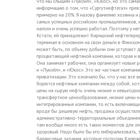
что мы слышим «Лукойл», «Юкос», но это самая
информацию о том, что «Сургутнефтегаз» пре
примерно на 20%. Я назову фамилию хозяина и 
самых успешных российских промышленников, ко
налоги и очень успешно работал. Поэтому у не
Кстати, ей принадлежит Киришский нефтепере
терминал в основном на свои деньги в Финском 
может быть, по объему добычи они уступают д
процветающей нефтяной компании, которая и в
Она занимает рабочих, она организует новые р
и «Лукойл», и «Юкос». Это же частные компании
приватизации. Это означало бы, что у нас все 
борются нефтяные компании между собой, хотя 
цены на сырую нефть очень низкие и невыгодно
трансфертное ценообразование, низкие цены н
интегрированные компании, то есть включающ
вроде бы дешевую нефть, продажа осуществля
административно-территориальные объединения
там вообще много есть таких моментов для зло
здоровый. Надо было бы его либерализовать, т
балансовые задания, которые господин Калюжны