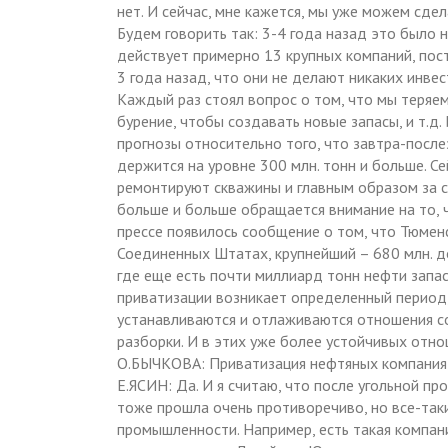
нет. И сейчас, мне кажется, мы уже можем сдел
Будем говорить так: 3-4 года назад это было 
действует примерно 13 крупных компаний, пост
3 года назад, что они не делают никаких инве
Каждый раз стоял вопрос о том, что мы теряе
бурение, чтобы создавать новые запасы, и т.д
прогнозы относительно того, что завтра-после
держится на уровне 300 млн. тонн и больше. С
ремонтируют скважины и главным образом за с
больше и больше обращается внимание на то,
прессе появилось сообщение о том, что Тюмен
Соединенных Штатах, крупнейший – 680 млн. 
где еще есть почти миллиард тонн нефти запас
приватизации возникает определенный период,
устанавливаются и отлаживаются отношения с
разборки. И в этих уже более устойчивых отно
О.БЫЧКОВА: Приватизация нефтяных компания 
Е.ЯСИН: Да. И я считаю, что после угольной п
тоже прошла очень противоречиво, но все-так
промышленности. Например, есть такая компани