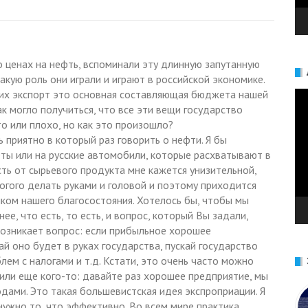
 ценах на нефть, вспоминали эту длинную запутанную
акую роль они играли и играют в российской экономике.
– их экспорт это основная составляющая бюджета нашей
Ви
Как могло получиться, что все эти вещи государство
то или плохо, но как это произошло?
ь приятно в который раз говорить о нефти. Я бы
ты или на русские автомобили, которые расхватывают в
сть от сырьевого продукта мне кажется унизительной,
огого делать руками и головой и поэтому приходится
ником нашего благосостояния. Хотелось бы, чтобы мы
ее, что есть, то есть, и вопрос, который Вы задали,
возникает вопрос: если прибыльное хорошее
й оно будет в руках государства, пускай государство
лем с налогами и т.д. Кстати, это очень часто можно
или еще кого-то: давайте раз хорошее предприятие, мы
дами. Это такая большевистская идея экспроприации. Я
 нужно то, что эффективно. Во всем мире практика