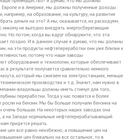
 наше преимущество? Я думаю, что мы должны
в Европе и в Америке, мы должны полученные доходы
 например, на образование, на культуру, на развитие
брать деньги на это? А мы, оказывается, их расходуем,
ас никому не выгодно внедрять энергосберегающие
но. Но потом, когда вы вдруг обнаружите, что эта
вает поздно. И в данном случае я думаю, что мы должны
ин, на эти продукты нефтепереработки они уже близки к
фективностью, потому что наши заводы
ют оборудование и технологии, которые обеспечивают
нас в результате получается сравнительно немного
мазута, который мы сжигаем на электростанциях, меньше
техимическом производстве и т.д. Значит, нам нужно в
омпании-владельцы должны иметь стимул для того,
лубины переработки. Тогда у нас появятся и более
е росли на бензин. Мы бы больше получали бензина на
ки очень большая. На некоторых наших заводах она
, а на Западе нормальные нефтеперерабатывающий
 нам придется решать.
ие цен все равно неизбежно, а повышение цен на
овышение цен буквально на все остальное, то в