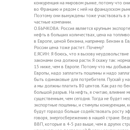
конкуренция на мировом рынке, потому что они
во Францию и рядом с ней на французском рын
Поэтому они вынуждены тоже участвовать в э
частные компании.
О.БЫЧКОВА: Россия является крупным экспортеро
нефть в больших количествах, цена на топливо
в Европе, ценой бензина, например. Бензин в Е
России цена тоже растет. Почему?
Е.ЯСИН: Я боюсь, что я вызову неудовольствие
законами она должна расти. Я скажу так: норм
15 ниже, чем в Европе. Потому что мы добыва
Европы, надо заплатить пошлины и надо запла
быть одинаковые для потребителя. Пускай у на
а мы должны платить 80 центов. Как раз по бе
большой разрыв. На нефть, я считаю, влияние
существенным, чем сегодня. Тогда не будет н
экспортные пошлины, и стимулы конкуренции, 
будут гораздо больше содействовать росту эф
говоря, энергосбережению в нашей стране. Ве
ВВП, которые в 4-5 раз выше, чем в других ст