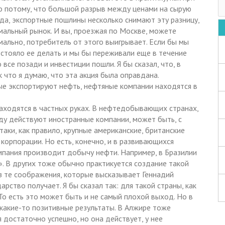
но потому, что большой разрыв между ценами на сырую
да, экспортные пошлины несколько снимают эту разницу,
мальный рынок. И вы, проезжая по Москве, можете
ально, потребитель от этого выигрывает. Если бы мы
дстояло ее делать и мы бы переживали еще в течение
все позади и инвестиции пошли. Я бы сказал, что, в
к что я думаю, что эта акция была оправдана.
рые экспортируют нефть, нефтяные компании находятся в
находятся в частных руках. В нефтедобывающих странах,
юду действуют иностранные компании, может быть, с
таки, как правило, крупные американские, британские
орпорации. Но есть, конечно, и в развивающихся
омпания производит добычу нефти. Например, в Бразилии
. В других тоже обычно практикуется создание такой
з те соображения, которые высказывает Геннадий
арство получает. Я бы сказал так: для такой страны, как
То есть это может быть и не самый плохой выход. Но в
 какие-то позитивные результаты. В Алжире тоже
 достаточно успешно, но она действует, у нее