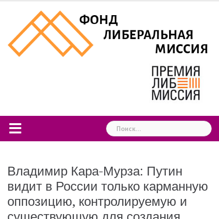
Skip
to
content
Найти:
Владимир Кара-Мурза: Путин
видит в России только карманную
оппозицию, контролируемую и
существующую для создания