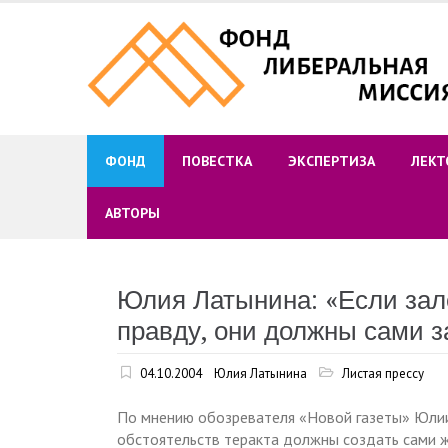
Skip
to
content
ФОНД
ПОВЕСТКА
ЭКСПЕРТИЗА
ЛЕКТ
АВТОРЫ
Юлия Латынина: «Если зал
правду, они должны сами з
04.10.2004
Юлия Латынина
Листая прессу
По мнению обозревателя «Новой газеты» Юлии
обстоятельств теракта должны создать сами ж