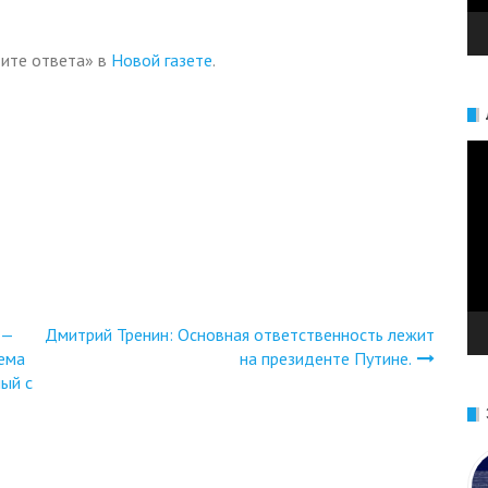
ите ответа» в
Новой газете
.
Ви
 —
Дмитрий Тренин: Основная ответственность лежит
тема
на президенте Путине.
ый с