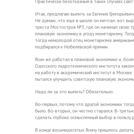
Практически безотказный в таких случаях сайт 
Итак, предлагаю выпить за Евгения Григорьевич
Не думаю, что еще в школе он мечтал: вот вы
треста Мостостроя №3, где он начинал свою т
плановую экономику в угоду монетаризму. Тогда
тогда немолодой отец монетаризма американе
подбирался к Нобелевской премии.
Ясин же работал в плановой экономике и, более
Одесского гидротехнического института закон
на работу в академический институт в Москве.
пытался улучшить советскую плановую экономи
Надо ли за это выпить? Обязательно.
Во-первых, потому что другой экономики тогда
было. Во-вторых, он честно старался. В-третьи
сделать глубоко осмысленный выбор в пользу 
В конце восьмидесятых Ясину пришлось делат