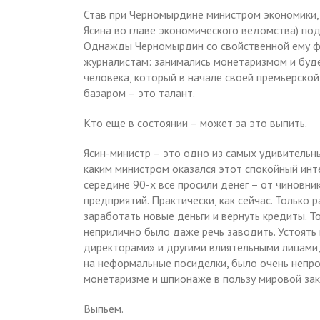
Став при Черномырдине министром экономики, 
Ясина во главе экономического ведомства) под
Однажды Черномырдин со свойственной ему фр
журналистам: занимались монетаризмом и буд
человека, который в начале своей премьерской
базаром – это талант.
Кто еще в состоянии – может за это выпить.
Ясин-министр – это одно из самых удивительны
каким министром оказался этот спокойный инте
середине 90-х все просили денег – от чиновн
предприятий. Практически, как сейчас. Только р
заработать новые деньги и вернуть кредиты. Т
неприлично было даже речь заводить. Устоять
директорами» и другими влиятельными лицами, 
на неформальные посиделки, было очень непрос
монетаризме и шпионаже в пользу мировой зак
Выпьем.