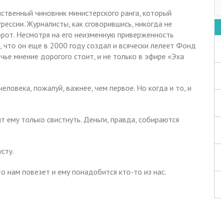
инственный чиновник министерского ранга, который
рессии. Журналисты, как сговорившись, никогда не
орот. Несмотря на его неизменную приверженность
 что он еще в 2000 году создал и всячески лелеет Фонд
чье мнение дорогого стоит, и не только в эфире «Эха
еловека, пожалуй, важнее, чем первое. Но когда и то, и
т ему только свистнуть. Деньги, правда, собираются
сту.
то нам повезет и ему понадобится кто-то из нас.