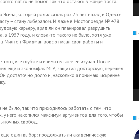
comromat.ru не помог. Так что остаюсь в жанре тоста.
а Ясина, который родился как раз 75 лет назад в Одессе.
расту – стану либералом. И даже в Мостопоезде № 478
рудовую карьеру, вряд ли он планировал разрушить
, в 1957 году, и слова-то такого не было, хотя уже
ц Милтон Фридман вовсю писал свои работы и
Ви
 того, все глубже и внимательнее ее изучал. После
чил еще и экономфак МГУ, защитил докторскую, перешел
 Он достаточно долго и, насколько я понимаю, искренне
ку.
 не было, так что приходилось работать с тем, что
х, у него накопился максимум аргументов для того, чтобы
рыночных свобод.
ь еще один выбор: продолжать ли академическую