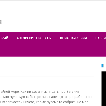
ОРИЙ
АВТОРСКИЕ ПРОЕКТЫ
КНИЖНАЯ СЕРИЯ
ПАБЛИ
Ви
айней мере. Как ни возьмись писать про Евгения
рально чувствую себя героем из анекдота про рабочего с
х запчастей ничего, кроме пулемета собрать не мог.