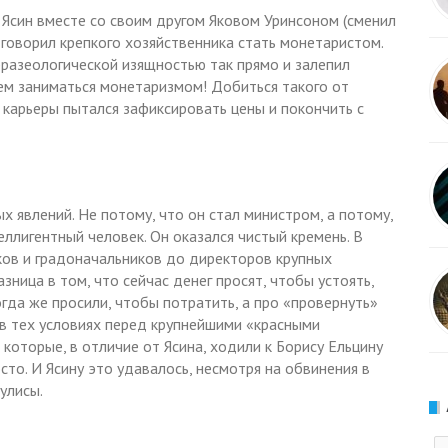
Ясин вместе со своим другом Яковом Уринсоном (сменил
говорил крепкого хозяйственника стать монетаристом.
азеологической изящностью так прямо и залепил
ем заниматься монетаризмом! Добиться такого от
 карьеры пытался зафиксировать цены и покончить с
х явлений. Не потому, что он стал министром, а потому,
ллигентный человек. Он оказался чистый кремень. В
иков и градоначальников до директоров крупных
азница в том, что сейчас денег просят, чтобы устоять,
огда же просили, чтобы потратить, а про «провернуть»
 в тех условиях перед крупнейшими «красными
которые, в отличие от Ясина, ходили к Борису Ельцину
то. И Ясину это удавалось, несмотря на обвинения в
улисы.