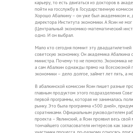
карьеру, то есть двигаться из докторов в ака
пойти на госслужбу в Государственную комисс
Хорошо Абалкину – он уже был академиком и, д
директора Института экономики. А Ясин не мо
(Центральный экономико-математический инсти
одно. И он выбрал.
Мало кто сегодня помнит эту двадцатилетней
советскую экономику. Он академика Абалкина 
министра. Почему-то не помогло. Экономика н
а сам Абалкин однажды прямо на Всесоюзной п
экономики – дело долгое, займет лет пять, а мо
В абалкинской комиссии Ясин пишет разные пр
главным продуктом этого подразделения Совет
первой программы, которая не занималась пол
рынку. Это была программа «500 дней», приду
соратниками. Официальным руководителем раб
проекта – Явлинский, а Ясин проявил весь свой
тончайшего согласователя интересов как заказч
участники процесса, по-разному относясь друг к