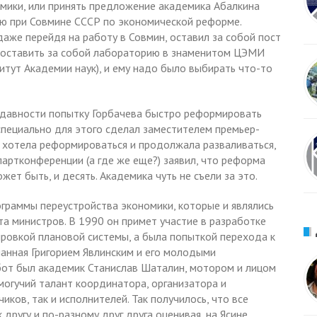
демики, или принять предложение академика Абалкина
ию при Совмине СССР по экономической реформе.
аже перейдя на работу в Совмин, оставил за собой пост
г оставить за собой лабораторию в знаменитом ЦЭМИ
тут Академии наук), и ему надо было выбирать что-то
 давности попытку Горбачева быстро реформировать
специально для этого сделал заместителем премьер-
е хотела реформироваться и продолжала разваливаться,
артконференции (а где же еще?) заявил, что реформа
жет быть, и десять. Академика чуть не съели за это.
ограммы переустройства экономики, которые и являлись
а министров. В 1990 он примет участие в разработке
ировкой плановой системы, а была попыткой перехода к
манная Григорием Явлинским и его молодыми
от был академик Станислав Шаталин, мотором и лицом
 могучий талант координатора, организатора и
иков, так и исполнителей. Так получилось, что все
 другу и по-разному друг друга оценивая, на Ясине