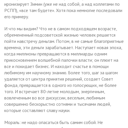
иронизирует Зимин (уже не над собой, а над коллегами по
РСПП), «все там будете». Хотя пока немногие последовали
его примеру.
И что мы видим? Что не в самом подходящем возрасте,
обремененный подсоветской жизнью человек решается
пойти навстречу деньгам. Потом, в не самые благоприятные
времена, эти деньги зарабатывает. Наступает новая эпоха,
когда миллионы превращаются в миллиарды одним
прикосновением волшебной палочки власти; он плюет на
все и покидает бизнес. И находит счастье в помощи
любимому им научному знанию. Более того, шаг за шагом
удаляется от центра принятия решений, создает Совет
фонда, превращается в одного из голосующих, не более
того. И встречает 80-летие молодым, энергичным,
вовлеченным во все дискуссии, веселым, любимым
совершенно бескорыстно сотнями и тысячами людей,
которые составляют славу науки.
Мораль: не надо опасаться быть самим собой. Не