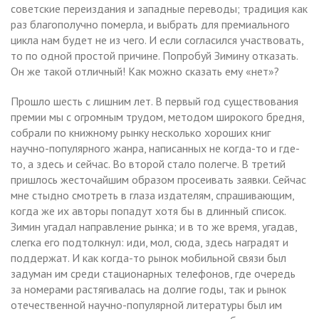
советские переиздания и западные переводы; традиция как
раз благополучно померла, и выбрать для премиального
цикла нам будет не из чего. И если согласился участвовать,
то по одной простой причине. Попробуй Зимину отказать.
Он же такой отличный! Как можно сказать ему «нет»?
Прошло шесть с лишним лет. В первый год существования
премии мы с огромным трудом, методом широкого бредня,
собрали по книжному рынку несколько хороших книг
научно-популярного жанра, написанных не когда-то и где-
то, а здесь и сейчас. Во второй стало полегче. В третий
пришлось жесточайшим образом просеивать заявки. Сейчас
мне стыдно смотреть в глаза издателям, спрашивающим,
когда же их авторы попадут хотя бы в длинный список.
Зимин угадал направление рынка; и в то же время, угадав,
слегка его подтолкнул: иди, мол, сюда, здесь наградят и
поддержат. И как когда-то рынок мобильной связи был
задуман им среди стационарных телефонов, где очередь
за номерами растягивалась на долгие годы, так и рынок
отечественной научно-популярной литературы был им