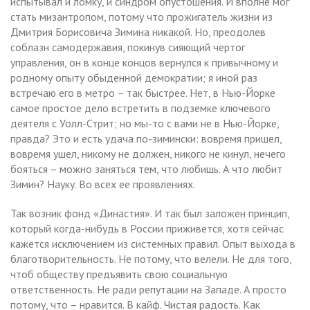
испытывал и ломку, и синдром опустошения. И вполне мог
стать мизантропом, потому что прожигатель жизни из
Дмитрия Борисовича Зимина никакой. Но, преодолев
соблазн самодержавия, покинув сияющий чертог
управления, он в конце концов вернулся к привычному и
родному опыту обыденной демократии; я иной раз
встречаю его в метро – так быстрее. Нет, в Нью-Йорке
самое простое дело встретить в подземке ключевого
деятеля с Уолл-Стрит; но мы-то с вами не в Нью-Йорке,
правда? Это и есть удача по-зимински: вовремя пришел,
вовремя ушел, никому не должен, никого не кинул, нечего
бояться – можно заняться тем, что любишь. А что любит
Зимин? Науку. Во всех ее проявлениях.
Так возник фонд «Династия». И так был заложен принцип,
который когда-нибудь в России приживется, хотя сейчас
кажется исключением из системных правил. Опыт выхода в
благотворительность. Не потому, что велели. Не для того,
чтоб обществу предъявить свою социальную
ответственность. Не ради репутации на Западе. А просто
потому, что – нравится. В кайф. Чистая радость. Как