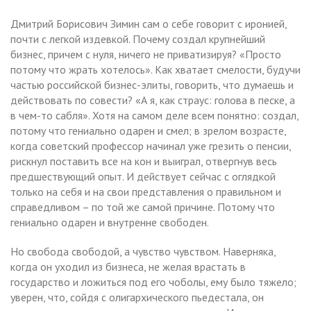
Дмитрий Борисович Зимин сам о себе говорит с иронией,
почти с легкой издевкой. Почему создал крупнейший
бизнес, причем с нуля, ничего не приватизируя? «Просто
потому что жрать хотелось». Как хватает смелости, будучи
частью российской бизнес-элиты, говорить, что думаешь и
действовать по совести? «А я, как страус: голова в песке, а
в чем-то сабля». Хотя на самом деле всем понятно: создал,
потому что гениально одарен и смел; в зрелом возрасте,
когда советский профессор начинал уже грезить о пенсии,
рискнул поставить все на кон и выиграл, отвергнув весь
предшествующий опыт. И действует сейчас с оглядкой
только на себя и на свои представления о правильном и
справедливом – по той же самой причине. Потому что
гениально одарен и внутренне свободен.
Но свобода свободой, а чувство чувством. Наверняка,
когда он уходил из бизнеса, не желая врастать в
государство и ложиться под его чоболы, ему было тяжело;
уверен, что, сойдя с олигархического пьедестала, он