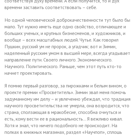
соответствуя духу времени. А если получится, то и дух
времени заставить соответствовать – себе.
Но одной человеческой доброкачественности тут было бы
мало. Тут нужно иметь еще одно свойство, отличающее и
больших ученых, и крупных бизнесменов, и художников, и
вообще – всех масштабных людей. Чутье. Как говорил
Пушкин, русский ум не пророк, а угадчик; вот и Зимин,
наделенный русским умом в высшей мере, всегда угадывает
направление пути. Своего личного. Экономического.
Научного. Политического. Раньше, чем этот путь кто-то
начнет проектировать.
Я помню первый разговор, за пирожками и белым вином, о
проекте премии «Просветитель». Зимин звал меня помочь
задуманному им делу – и увлеченно убеждал, что традиция
научного просветительства не умерла, она возродится, что
страна, сползающая в мракобесие, способна очнуться и
есть, кому вести ее в рациональность… Я вежливо кивал.
Хотя и знал, что ничего подобного не происходит. На
полках в книжных магазинах, раздел «Научпоп», сплошь