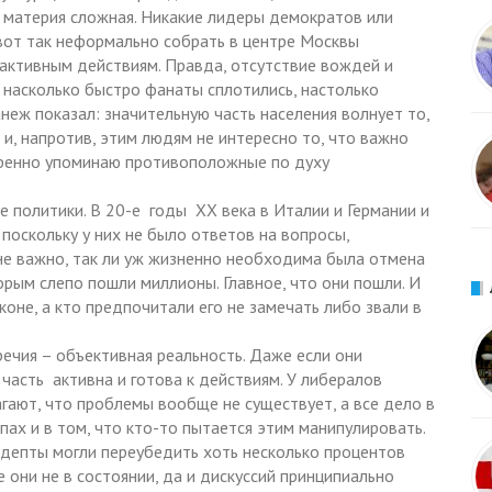
 материя сложная. Никакие лидеры демократов или
 вот так неформально собрать в центре Москвы
 активным действиям. Правда, отсутствие вождей и
 насколько быстро фанаты сплотились, настолько
анеж показал: значительную часть населения волнует то,
 и, напротив, этим людям не интересно то, что важно
еренно упоминаю противоположные по духу
 политики. В 20-е годы ХХ века в Италии и Германии и
 поскольку у них не было ответов на вопросы,
 не важно, так ли уж жизненно необходима была отмена
орым слепо пошли миллионы. Главное, что они пошли. И
 коне, а кто предпочитали его не замечать либо звали в
речия – объективная реальность. Даже если они
 часть активна и готова к действиям. У либералов
агают, что проблемы вообще не существует, а все дело в
пах и в том, что кто-то пытается этим манипулировать.
адепты могли переубедить хоть несколько процентов
 они не в состоянии, да и дискуссий принципиально