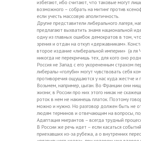
избегают, ибо считают, что таковые могут лиш
возможного – собрать на митинг против ксено
если учесть массовую аполитичность.
Другие представители либерального лагеря, н
предлагают выхватить знамя национальной иде
одну из главных ошибок демократов в том, чт
зрения и отдан на откуп «державникам». Конст
второе издание «либеральной империи» (а ля 
никогда не перекричишь тех, для кого оно родн
Россия не Запад с его укорененным страхом п
либералы-«голуби» могут чувствовать себя ко
противоречия ощущаются у нас куда жестче и п
Возьмем, например, цыган. Во Франции они ни
жизни; в России про них этого никак не скаже
роток в нем не накинешь платок. Поэтому гово
можно и нужно. Но разговор должен быть не о
людям терминов и отвечающим на вопросы, п
Адаптация мигрантов – всегда трудный процес
В России же речь идет – если касаться событи
приехавших из-за рубежа, а о внутренних пере
«плавильного котла», при котором уже второе