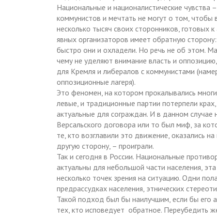
Национальные и националистические чувства –
коммунистов и мечтать не могут о том, чтобы
несколько тысяч своих сторонников, готовых к
явных организаторов имеет обратную сторону:
быстро они и охладели. Но речь не об этом. М
чему не уделяют внимание власть и оппозицию,
для Кремля и либералов с коммунистами (нам
оппозиционные лагеря).
Это феномен, на котором прокалывались многие
левые, и традиционные партии потерпели крах,
актуальные для сограждан. И в данном случае
Версальского договора или то был миф, за кот
те, кто возглавили это движение, оказались на
другую сторону, – проиграли.
Так и сегодня в России. Национальные противо
актуальны для небольшой части населения, эта
несколько точек зрения на ситуацию. Одни пол
предрассудках населения, этнических стереоти
Такой подход был бы наилучшим, если бы его 
тех, кто исповедует обратное. Переубедить же