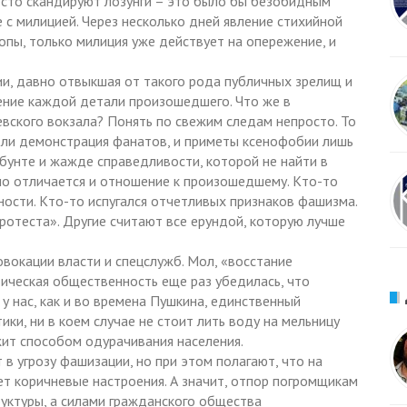
росто скандируют лозунги – это было бы безобидным
 с милицией. Через несколько дней явление стихийной
пы, только милиция уже действует на опережение, и
ии, давно отвыкшая от такого рода публичных зрелищ и
ение каждой детали произошедшего. Что же в
евского вокзала? Понять по свежим следам непросто. То
о ли демонстрация фанатов, и приметы ксенофобии лишь
бунте и жажде справедливости, которой не найти в
но отличается и отношение к произошедшему. Кто-то
ости. Кто-то испугался отчетливых признаков фашизма.
ротеста». Другие считают все ерундой, которую лучше
овокации власти и спецслужб. Мол, «восстание
ическая общественность еще раз убедилась, что
 у нас, как и во времена Пушкина, единственный
ки, ни в коем случае не стоит лить воду на мельницу
ит способом одурачивания населения.
т в угрозу фашизации, но при этом полагают, что на
ет коричневые настроения. А значит, отпор погромщикам
руктуры, а силами гражданского общества