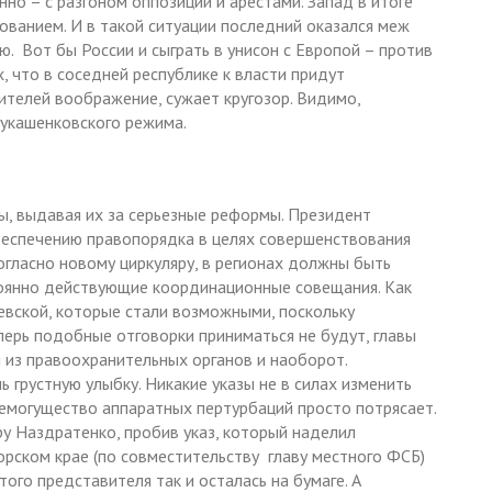
но – с разгоном оппозиции и арестами. Запад в итоге
ованием. И в такой ситуации последний оказался меж
ю. Вот бы России и сыграть в унисон с Европой – против
, что в соседней республике к власти придут
ителей воображение, сужает кругозор. Видимо,
лукашенковского режима.
, выдавая их за серьезные реформы. Президент
беспечению правопорядка в целях совершенствования
огласно новому циркуляру, в регионах должны быть
тоянно действующие координационные совещания. Как
евской, которые стали возможными, поскольку
перь подобные отговорки приниматься не будут, главы
 из правоохранительных органов и наоборот.
 грустную улыбку. Никакие указы не в силах изменить
семогущество аппаратных пертурбаций просто потрясает.
ру Наздратенко, пробив указ, который наделил
рском крае (по совместительству главу местного ФСБ)
ого представителя так и осталась на бумаге. А