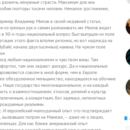
ь разжечь ненужные страсти. Максимум для них
фобии полторы тысячи человек. Немалое достижение,
апример Владимир Милов в своей недавней статье,
и из грязных рук и самим размахивать им. Милов видит
о в 90-е годы национальный вопрос был выпущен из поля
атация этого факта вполне резонна, но вот надежда на
Чубайс начала двухтысячных) наивна. На чужом поле
ое.
еред любым национализмом и чувством вины. Там
мфортно, там они задают дискурс. Да и национальные
роявляются совсем в иной форме, чем в Европе.
щее обездоленное меньшинство, находящееся на обочине
шь. Наше государство многонациональное, и на каждый
рить о взаимоотношениях этносов, религий и культур
твлеченным, а конкретным, без заумных, непонятных
орождаемые реалиями.
с. И европейский малоудачный опыт это подтверждает.
й, вызвавших погром на Манеже, – даже не о людях,
селенцах. Для нас ближе американский опыт
 поколение в каждой мигрантской семье усваивает