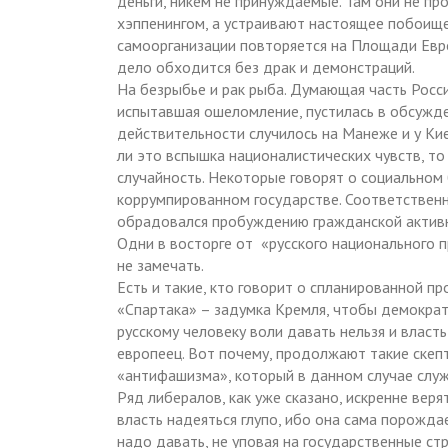
деньги, никем не принуждаемые. Там они не п
хэппенингом, а устраивают настоящее побоище
самоорганизации повторяется на Площади Евро
дело обходится без драк и демонстраций.
На безрыбье и рак рыба. Думающая часть Росс
испытавшая ошеломление, пустилась в обсужд
действительности случилось на Манеже и у Ки
ли это вспышка националистических чувств, т
случайность. Некоторые говорят о социальном 
коррумпированном государстве. Соответствен
обрадовался пробуждению гражданской активн
Одни в восторге от «русского национального п
не замечать.
Есть и такие, кто говорит о спланированной пр
«Спартака» – задумка Кремля, чтобы демократ
русскому человеку воли давать нельзя и власть
европеец. Вот почему, продолжают такие скепти
«антифашизма», который в данном случае служ
Ряд либералов, как уже сказано, искренне веря
власть надеяться глупо, ибо она сама порожда
надо давать, не уповая на государственные ст