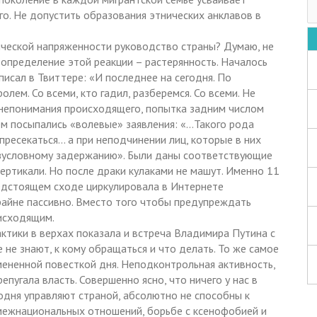
го. Не допустить образования этнических анклавов в
ической напряженности руководство страны? Думаю, не
 определение этой реакции – растерянность. Началось
писал в Твиттере: «И последнее на сегодня. По
олем. Со всеми, кто гадил, разберемся. Со всеми. Не
о непонимания происходящего, попытка задним числом
ем посыпались «волевые» заявления: «…Такого рода
ресекаться… а при неподчинении лиц, которые в них
безусловному задержанию». Были даны соответствующие
ертикали. Но после драки кулаками не машут. Именно 11
редстоящем сходе циркулировала в Интернете
райне пассивно. Вместо того чтобы предупреждать
оисходящим.
ктики в верхах показала и встреча Владимира Путина с
 не знают, к кому обращаться и что делать. То же самое
мененной повесткой дня. Неподконтрольная активность,
епугала власть. Совершенно ясно, что ничего у нас в
годня управляют страной, абсолютно не способны к
межнациональных отношений, борьбе с ксенофобией и