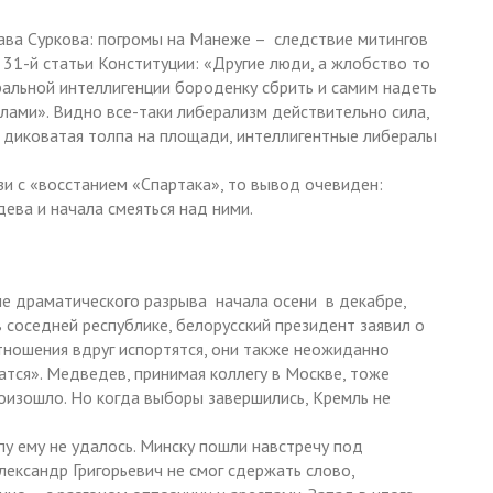
ва Суркова: погромы на Манеже – следствие митингов
31-й статьи Конституции: «Другие люди, а жлобство то
ральной интеллигенции бороденку сбрить и самим надеть
калами». Видно все-таки либерализм действительно сила,
ь диковатая толпа на площади, интеллигентные либералы
язи с «восстанием «Спартака», то вывод очевиден:
ева и начала смеяться над ними.
е драматического разрыва начала осени в декабре,
в соседней республике, белорусский президент заявил о
тношения вдруг испортятся, они также неожиданно
атся». Медведев, принимая коллегу в Москве, тоже
роизошло. Но когда выборы завершились, Кремль не
пу ему не удалось. Минску пошли навстречу под
ександр Григорьевич не смог сдержать слово,