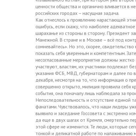
ценности общества и органично вливается в не
российских городах – насущная задача.
Как отнеслось к проявлению нарастающей этн
ошибусь, если скажу, что наиболее адекватное
шараханье из стороны в сторону. Президент за
Манежной. В стране и в Москве – всё под контр
сомневайтесь». Но это, скорее, свидетельств
показать себя уверенным и компетентным. Зат
несогласованные мероприятия должны жестко п
участвуют, властям, их участники подлежат 
указания ФСБ, МВД, губернаторам и далее по в
декабря, несмотря на то, что информация о п
совершенно открыто, милиция проявила себя к
события, она поначалу лишь наблюдала за пр
Непоследовательность и отсутствие единой та
фанатами. Чувствовалось, что наши лидеры уже
выявило и заседание Госсовета с экстренно из
да еще в двух шагах от Кремля, смертельно пер
этой сфере не изменится. Те люди, которые се
тонкой и деликатной работе по налаживанию 