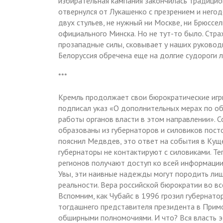
избирательная кампания закончилась традицион
отвернулся от Лукашенко с презрением и негод
двух стульев, не нужный ни Москве, ни Брюссел
официального Минска. Но не тут-то было. Страх
прозападные силы, сковывает у наших руковод
Белоруссия обречена еще на долгие судороги 
***
Кремль продолжает свои бюрократические игры
подписал указ «О дополнительных мерах по о
работы органов власти в этом направлении». С
образованы из губернаторов и силовиков пос
пояснил Медвдев, это ответ на события в Кущ
губернаторы не контактируют с силовиками. Те
регионов получают доступ ко всей информации
Увы, эти наивные надежды могут породить лишь
реальности. Вера российской бюрократии во в
Вспомним, как Чубайс в 1996 грозил губернато
тогдашнего представителя президента в Примо
обширными полномочиями. И что? Вся власть эт