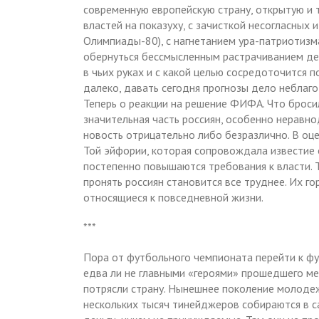
современную европейскую страну, открытую и 
властей на показуху, с зачисткой несогласных
Олимпиады-80), с нагнетанием ура-патриотизм
обернуться бессмысленным растрачиванием дене
в чьих руках и с какой целью сосредоточится п
далеко, давать сегодня прогнозы дело неблаг
Теперь о реакции на решение ФИФА. Что бросил
значительная часть россиян, особенно неравно
новость отрицательно либо безразлично. В оце
Той эйфории, которая сопровождала известие о
постепенно повышаются требования к власти. 
пронять россиян становится все труднее. Их г
относящиеся к повседневной жизни.
***
Пора от футбольного чемпионата перейти к ф
едва ли не главными «героями» прошедшего мес
потрясли страну. Нынешнее поколение молодежи
нескольких тысяч тинейджеров собираются в с