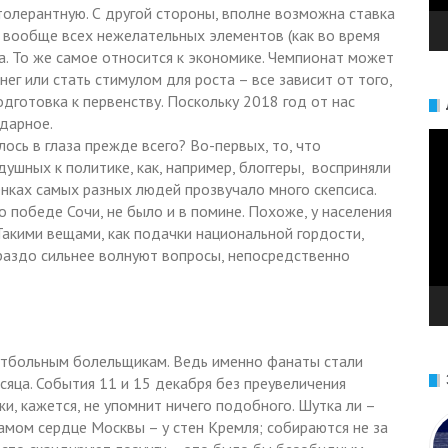
толерантную. С другой стороны, вполне возможна ставка
 и вообще всех нежелательных элементов (как во время
а. То же самое относится к экономике. Чемпионат может
г или стать стимулом для роста – все зависит от того,
одготовка к первенству. Поскольку 2018 год от нас
одарное.
Ви
ось в глаза прежде всего? Во-первых, то, что
душных к политике, как, например, блоггеры, восприняли
нках самых разных людей прозвучало много скепсиса.
 победе Сочи, не было и в помине. Похоже, у населения
Такими вещами, как подачки национальной гордости,
ораздо сильнее волнуют вопросы, непосредственно
утбольным болельщикам. Ведь именно фанаты стали
яца. События 11 и 15 декабря без преувеличения
, кажется, не упомнит ничего подобного. Шутка ли –
амом сердце Москвы – у стен Кремля; собираются не за