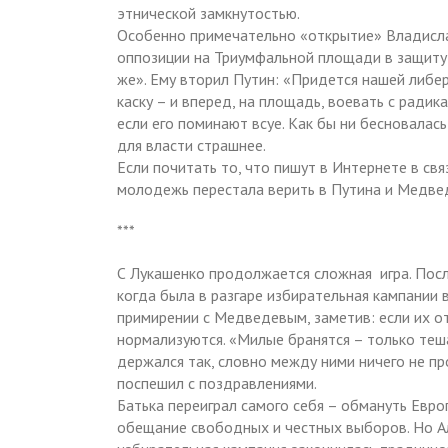
этнической замкнутостью.
Особенно примечательно «открытие» Владисла
оппозиции на Триумфальной площади в защиту 
же». Ему вторил Путин: «Придется нашей либе
каску – и вперед, на площадь, воевать с ради
если его поминают всуе. Как бы ни бесновалас
для власти страшнее.
Если почитать то, что пишут в Интернете в св
молодежь перестала верить в Путина и Медвед
***
С Лукашенко продолжается сложная игра. Посл
когда была в разгаре избирательная кампании 
примирении с Медведевым, заметив: если их о
нормализуются. «Милые бранятся – только теш
держался так, словно между ними ничего не п
поспешил с поздравлениями.
Батька переиграл самого себя – обмануть Евро
обещание свободных и честных выборов. Но Ал