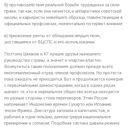
б) противодействие реальной борьбе трудящихся за свои
права, так как, если она начнется, и аппаратчики советской
школы, и карьеристы новейшего образца, главенствующие в
официальных профсоюзах, моментально потеряют влияние;
в) присвоение ренты от обладания имуществом,
доставшимся от ВЦСПС, и его использования.
Поэтому Шмаков и К? лучшие друзья нынешнего
руководства страны, а значит и «партии власти».
Возмутиться таким положением должен прежде всего
многомиллионный отряд членов профсоюзов. Но протеста
пока ожидать не приходится. Вот и продолжается комедия
с первомайскими демонстрациями, когда в одних рядах
шагают те, кто в нормальном обществе всегда находятся
по разные стороны стола переговоров. Этим Россия
напоминает Индонезию времен Сухарто или Испанию
эпохи Франко. Диктатура загоняла и капиталистов, и
рабочих в одни гильдии, демонстрируя национальное
примирение и согласие. Подобная тактика давала режиму