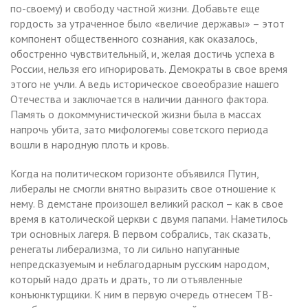
по-своему) и свободу частной жизни. Добавьте еще
гордость за утраченное было «величие державы» – этот
компонент общественного сознания, как оказалось,
обостренно чувствительный, и, желая достичь успеха в
России, нельзя его игнорировать. Демократы в свое время
этого не учли. А ведь историческое своеобразие нашего
Отечества и заключается в наличии данного фактора.
Память о докоммунистической жизни была в массах
напрочь убита, зато мифологемы советского периода
вошли в народную плоть и кровь.
Когда на политическом горизонте объявился Путин,
либералы не смогли внятно выразить свое отношение к
нему. В демстане произошел великий раскол – как в свое
время в католической церкви с двумя папами. Наметилось
три основных лагеря. В первом собрались, так сказать,
ренегаты либерализма, то ли сильно напуганные
непредсказуемым и неблагодарным русским народом,
который надо драть и драть, то ли отъявленные
конъюнктурщики. К ним в первую очередь отнесем ТВ-