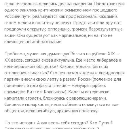
свою очередь выделились два направления. Представители
одного занялись критическим осмыслением прошедшего
Россией пути, реализуются как профессионалы каждый в
своем деле и в политику не лезут. Представители другого
предпочли открытую оппозицию, громкие безрезультатные
акции. Они существуют как маргинальное, ни на что не
влияющее новообразование.
Проблема, мучившая думающую Россию на рубеже XIX —
XX веков, сегодня снова актуальна. Где место либералов в
нелиберальном обществе? Каковы должны быть их
отношения с властью? Сто лет назад кадеты и «придворная
партия» внесли свою лепту в развал России (полезное для
понимания этого факта чтение — мемуары царских
премьеров Витте и Коковцова). Кадеты истерически
нагнетали страсти, блокируясь с революционерами.
Сановные монархисты, неспособные откликнуться на зов
общества, вели негибкую, архаичную политику.
Но это история. А как вести себя сегодня? Кто Путин?
Православный царь или «отрыжка советизма»?