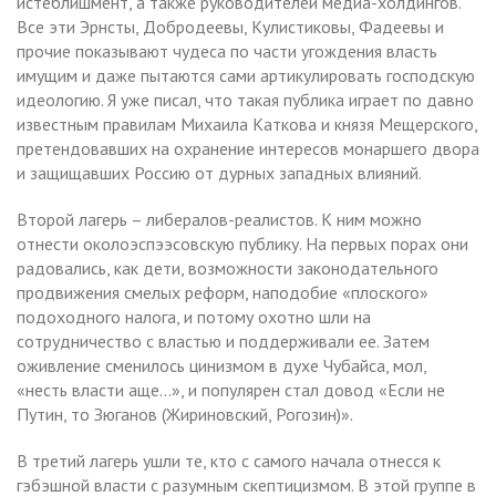
истеблишмент, а также руководителей медиа-холдингов.
Все эти Эрнсты, Добродеевы, Кулистиковы, Фадеевы и
прочие показывают чудеса по части угождения власть
имущим и даже пытаются сами артикулировать господскую
идеологию. Я уже писал, что такая публика играет по давно
известным правилам Михаила Каткова и князя Мещерского,
претендовавших на охранение интересов монаршего двора
и защищавших Россию от дурных западных влияний.
Второй лагерь – либералов-реалистов. К ним можно
отнести околоэспээсовскую публику. На первых порах они
радовались, как дети, возможности законодательного
продвижения смелых реформ, наподобие «плоского»
подоходного налога, и потому охотно шли на
сотрудничество с властью и поддерживали ее. Затем
оживление сменилось цинизмом в духе Чубайса, мол,
«несть власти аще…», и популярен стал довод «Если не
Путин, то Зюганов (Жириновский, Рогозин)».
В третий лагерь ушли те, кто с самого начала отнесся к
гэбэшной власти с разумным скептицизмом. В этой группе в