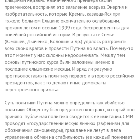
преемником, воспринял это заявление всерьез. Энергия и
изобретательность, которые Кремль, казавшийся при
тяжело больном Ельцине окончательно ослабевшим,
проявил летом и осенью 1999 года, беспрецедентны для
новейшей российской истории. В результате Семье
(Юмашев, Дьяченко, Волошин и др.) удалось разгромить
всех своих врагов и провести Путина во власть. Почему-то
этот момент у нас склонны недооценивать. Между тем
основы путинского курса были заложены именно в
последние ельцинские месяцы. И вряд ли разумно
противопоставлять политику первого и второго российских
президентов, как это делают иные демократы
перестроечного призыва.
Суть политики Путина можно определить как убийство
политики. Обществу был предложен контракт, который оно
приняло: публичная политика сводится к ее имитации. СМИ
проводят «государственническую линию» (эвфемизм для
обозначения самоцензуры), граждане не лезут в дела
управления в обмен на стабильность (ее каждый понимает