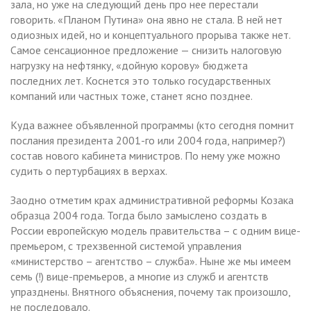
зала, но уже на следующий день про нее перестали
говорить. «Планом Путина» она явно не стала. В ней нет
одиозных идей, но и концептуального прорыва также нет.
Самое сенсационное предложение — снизить налоговую
нагрузку на нефтянку, «дойную корову» бюджета
последних лет. Коснется это только государственных
компаний или частных тоже, станет ясно позднее.
Куда важнее объявленной программы (кто сегодня помнит
послания президента 2001-го или 2004 года, например?)
состав нового кабинета министров. По нему уже можно
судить о пертурбациях в верхах.
Заодно отметим крах административной реформы Козака
образца 2004 года. Тогда было замыслено создать в
России европейскую модель правительства – с одним вице-
премьером, с трехзвенной системой управления
«министерство – агентство – служба». Ныне же мы имеем
семь (!) вице-премьеров, а многие из служб и агентств
упразднены. Внятного объяснения, почему так произошло,
не последовало.