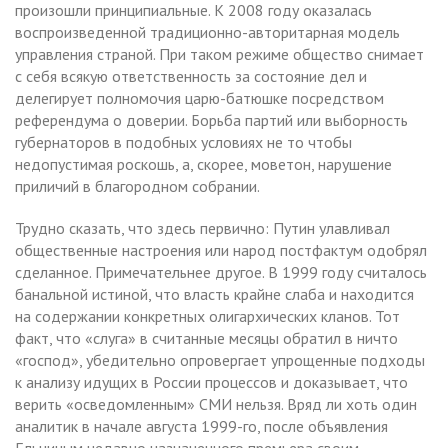
произошли принципиальные. К 2008 году оказалась
воспроизведенной традиционно-авторитарная модель
управления страной. При таком режиме общество снимает
с себя всякую ответственность за состояние дел и
делегирует полномочия царю-батюшке посредством
референдума о доверии. Борьба партий или выборность
губернаторов в подобных условиях не то чтобы
недопустимая роскошь, а, скорее, моветон, нарушение
приличий в благородном собрании.
Трудно сказать, что здесь первично: Путин улавливал
общественные настроения или народ постфактум одобрял
сделанное. Примечательнее другое. В 1999 году считалось
банальной истиной, что власть крайне слаба и находится
на содержании конкретных олигархических кланов. Тот
факт, что «слуга» в считанные месяцы обратил в ничто
«господ», убедительно опровергает упрощенные подходы
к анализу идущих в России процессов и доказывает, что
верить «осведомленным» СМИ нельзя. Вряд ли хоть один
аналитик в начале августа 1999-го, после объявления
Ельциным недавно назначенного премьера своим