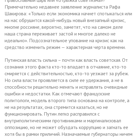
Примечательно недавнее заявление журналиста Рафа
Шакирова: «Только если экономика начнет спотыкаться или
на нас обрушится какой-нибудь новый внезапный кризис,
многие россияне, вероятно, заметят, что на самом деле
наша страна переживает застой и многое далеко не
идеально». Подсознательное упование на кризис как на
средство изменить режим — характерная черта времени.
Путинская власть сильна – почти как власть советская. От
сознания этого факта кто-то впадает в отчаяние, кто-то
смиряется с действительностью, кто-то уезжает за рубеж.
Но сила власти проявляется в силе ее удержания, а не в
способности решительно менять и исправлять очевидные
ошибки и недостатки. Как отмечают французские
политологи, модель второго типа основана на контроле, а
не на результатах, она стремится казаться, но не
функционировать. Путин легко расправился с
внутриполитическими противниками и маргинализовал
оппозицию, но не может обуздать коррупцию и загнать ее
хотя бы в рамки приличий. Назначаемые губернаторы ничем