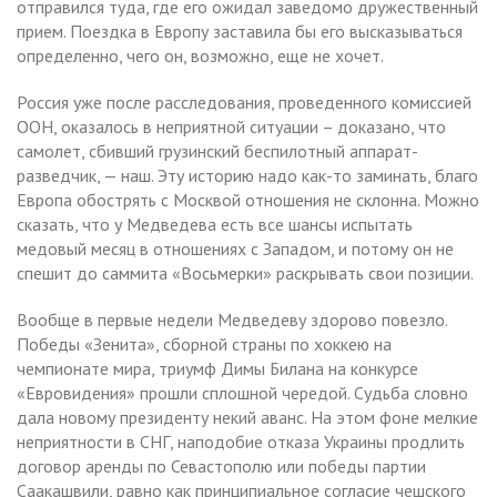
отправился туда, где его ожидал заведомо дружественный
прием. Поездка в Европу заставила бы его высказываться
определенно, чего он, возможно, еще не хочет.
Россия уже после расследования, проведенного комиссией
ООН, оказалось в неприятной ситуации – доказано, что
самолет, сбивший грузинский беспилотный аппарат-
разведчик, — наш. Эту историю надо как-то заминать, благо
Европа обострять с Москвой отношения не склонна. Можно
сказать, что у Медведева есть все шансы испытать
медовый месяц в отношениях с Западом, и потому он не
спешит до саммита «Восьмерки» раскрывать свои позиции.
Вообще в первые недели Медведеву здорово повезло.
Победы «Зенита», сборной страны по хоккею на
чемпионате мира, триумф Димы Билана на конкурсе
«Евровидения» прошли сплошной чередой. Судьба словно
дала новому президенту некий аванс. На этом фоне мелкие
неприятности в СНГ, наподобие отказа Украины продлить
договор аренды по Севастополю или победы партии
Саакашвили, равно как принципиальное согласие чешского