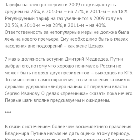
Тарифы на электроэнергию в 2009 году вырастут в
среднем на 26%, в 2010-м — на 22%, в 2011-м — на 18%.
Регулируемый тариф на газ увеличится в 2009 году на
20,3%, в 2010-м — на 28%, в 2011-м – на 40%.
Ответственность за непопулярные меры не должна была
лечь на нового премьера. Ему необходимо быть в глазах
населения вне подозрений – как жене Цезаря.
7 мая в должность вступил Дмитрий Медведев. Путин
выбрал его, потому что хорошо понимал: в России не
может быть подряд двух президентов — выходцев из КГБ.
То ли инстинкт самосохранения, то ли опасения за имидж
державы удержали «лидера нации» от передачи власти
Сергею Иванову. О делах «преемника» сказать пока нечего.
Первые шаги вполне предсказуемы и ожидаемы.
***
В связи с истечением более чем восьмилетнего правления
Владимира Путина нельзя не дать оценки этому периоду.
Конечно, вернее судить о событиях с временной дистанции,