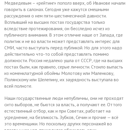
Медведевым – «рейтинг» пополз вверх, об Иванове начали
говорить в салонах. Сегодня уже кажутся смешными
рассуждения о нем пяти-шестимесячной давности.
Всплывший на высших постах государства только
вследствие протежирования, он бесследно исчез из
публичного внимания. В этом отличие наше от Запада, где
политик и не во власти может представлять интерес для
СМИ, часто выступать перед публикой. Но для этого надо
действительно что-то собой представлять помимо
должности. Россия недалеко ушла от СССР, где на высших
постах были, как правило, серые личности. Стоило выпасть
из номенклатурной обоймы Молотову или Маленкову,
Полянскому или Шелепину, их заурядность выступала во
всей полноте.
Наши государственные люди непубличны, они не проходят
сито выборов, не бьются за власть, а получают ее. Оттого
естественный отбор, как и при Советах, работает на
усреднение, на безликость. Зубков, Сечин и прочие — всё
это временщики. Но поскольку других персонажей во
власти у нас нет, приходится обсуждать этих.