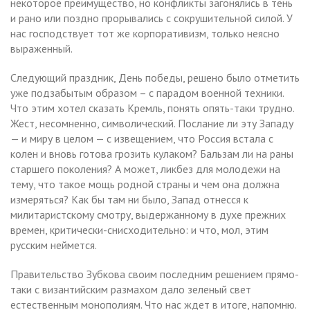
некоторое преимущество, но конфликты загонялись в тень
и рано или поздно прорывались с сокрушительной силой. У
нас господствует тот же корпоративизм, только неясно
выраженный.
Следующий праздник, День победы, решено было отметить
уже подзабытым образом – с парадом военной техники.
Что этим хотел сказать Кремль, понять опять-таки трудно.
Жест, несомненно, символический. Послание ли эту Западу
— и миру в целом — с извещением, что Россия встала с
колен и вновь готова грозить кулаком? Бальзам ли на раны
старшего поколения? А может, ликбез для молодежи на
тему, что такое мощь родной страны и чем она должна
измеряться? Как бы там ни было, Запад отнесся к
милитаристскому смотру, выдержанному в духе прежних
времен, критически-снисходительно: и что, мол, этим
русским неймется.
Правительство Зубкова своим последним решением прямо-
таки с византийским размахом дало зеленый свет
естественным монополиям. Что нас ждет в итоге, напомню.