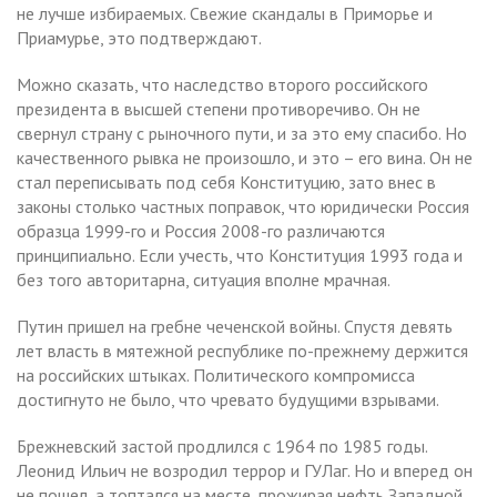
не лучше избираемых. Свежие скандалы в Приморье и
Приамурье, это подтверждают.
Можно сказать, что наследство второго российского
президента в высшей степени противоречиво. Он не
свернул страну с рыночного пути, и за это ему спасибо. Но
качественного рывка не произошло, и это – его вина. Он не
стал переписывать под себя Конституцию, зато внес в
законы столько частных поправок, что юридически Россия
образца 1999-го и Россия 2008-го различаются
принципиально. Если учесть, что Конституция 1993 года и
без того авторитарна, ситуация вполне мрачная.
Путин пришел на гребне чеченской войны. Спустя девять
лет власть в мятежной республике по-прежнему держится
на российских штыках. Политического компромисса
достигнуто не было, что чревато будущими взрывами.
Брежневский застой продлился с 1964 по 1985 годы.
Леонид Ильич не возродил террор и ГУЛаг. Но и вперед он
не пошел, а топтался на месте, прожирая нефть Западной