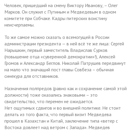
Человек, пришедший на смену Виктору Иванову, – Олег
Марков. Он служил с Путиным и Медведевым в одном
комитете при Собчаке. Кадры питерских воистину
неисчерпаемы.
То же самое можно сказать о всемогущей в России
администрации президента — в ней всё те же лица: Сергей
Нарышкин, первый заместитель Владислав Сурков
(повышение отца «суверенной демократии»!), Алексей
Громов и Александр Беглов. Николай Патрушев передвинут
на мало что значащий пост главы Совбеза – обычная
синекура для отставников.
Назначения полпредов (равно как и сохранение самой этой
должности) тоже оказались знаковыми – это
свидетельство, что перемен не ожидается.
Нет ощутимых сдвигов и во внешней политике. Не стоит
делать из того факта, что первый визит Медведева
прошел в Казахстан и Китай, заключение типа «ветер с
Востока довлеет над ветром с Запада». Медведев