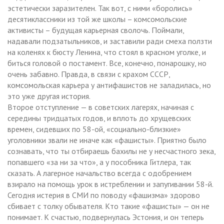
эстетически заразителен. Так вот, с ними «боролись»
десятиклассники из той же школы – комсомольские
активисты – будущая карьерная сволочь. Поймали,
надавали подзатыльников, и заставили ради смеха ползти
на коленях к бюсту Ленина, что стоял в красном уголке, и
биться головой о постамент. Все, конечно, понарошку, но
очень забавно. Правда, в связи с крахом СССР,
комсомольская карьера у антифашистов не заладилась, но
это уже другая история.
Второе отступление — в советских лагерях, начиная с
середины тридцатых годов, и вплоть до хрущевских
времен, сидевших по 58-ой, «социально-близкие»
уголовники звали не иначе как «фашисты». Приятно было
сознавать, что ты отбираешь бахилы не у несчастного зека,
попавшего «за ни за что», а у пособника Гитлера, так
сказать. А лагерное начальство всегда с одобрением
взирало на помощь урок в истреблении и запугивании 58-й.
Сегодня истерия в СМИ по поводу «фашизма» здорово
сбивает с толку обывателя. Кто такие «фашисты» — он не
понимает. К счастью, подвернулась Эстония, и он теперь