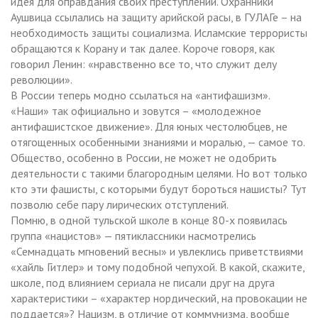
идея для оправдания своих преступлений. Охранники
Аушвица ссылались на защиту арийской расы, в ГУЛАГе – на
необходимость защиты социализма. Исламские террористы
обращаются к Корану и так далее. Короче говоря, как
говорил Ленин: «нравственно все то, что служит делу
революции».
В России теперь модно ссылаться на «антифашизм».
«Наши» так официально и зовутся – «молодежное
антифашистское движение». Для юных честолюбцев, не
отягощенных особенными знаниями и моралью, — самое то.
Общество, особенно в России, не может не одобрить
деятельности с такими благородным целями. Но вот только
кто эти фашисты, с которыми будут бороться нашисты? Тут
позволю себе пару лирических отступлений.
Помню, в одной тульской школе в конце 80-х появилась
группа «нацистов» — пятиклассники насмотрелись
«Семнадцать мгновений весны» и увлеклись приветствиями
«хайль Гитлер» и тому подобной чепухой. В какой, скажите,
школе, под влиянием сериала не писали друг на друга
характеристики – «характер нордический, на провокации не
поддается»? Нацизм, в отличие от коммунизма, вообще