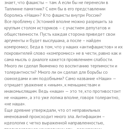
знает, что фашисты – там. А если бы не перенесли в
Таллинне памятник? С кем бы в его представлении
боролись «Наши»? Кто фашисты внутри России?
Все проблему с Эстонией вполне можно разрешить за
круглым столом историков – с участием депутатов и
общественности. Пусть каждая сторона приведет свои
аргументы и будет выслушана, а после – найден
компромисс. Беда в том, что у наших «антифашистов» и их
покровителей слово «компромисс» не в чести, равно как и
сама мысль о диалоге кажется проявлением слабости.
Много ли сделал Якименко по воспитанию терпимости и
толерантности? Много ли он сделал для борьбы со
скинхедами и им подобными? Само название «Наши» —
отрицает уважение к «иным», к меньшинствам и
инакомыслящим. Ведь «наши» — это те, кто противостоит
не «нашим», а это уже логика вполне, говоря толерантно,
«не наша».
Еще древние утверждали, что от неправильных
именований происходит много зла. Антифашизм –
идеология с четко выраженной направленностью,
противостоящая конкретному злу – расистскому,