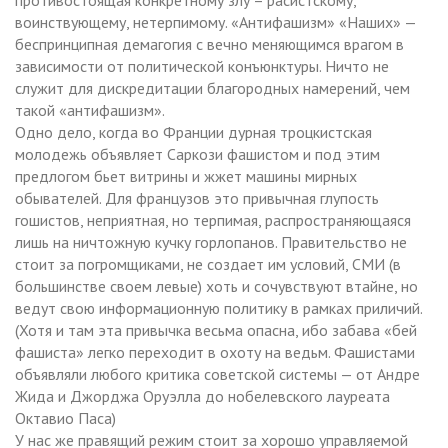
воинствующему, нетерпимому. «Антифашизм» «Наших» —
беспринципная демагогия с вечно меняющимся врагом в
зависимости от политической конъюнктуры. Ничто не
служит для дискредитации благородных намерений, чем
такой «антифашизм».
Одно дело, когда во Франции дурная троцкистская
молодежь объявляет Саркози фашистом и под этим
предлогом бьет витрины и жжет машины мирных
обывателей. Для французов это привычная глупость
гошистов, неприятная, но терпимая, распространяющаяся
лишь на ничтожную кучку горлопанов. Правительство не
стоит за погромщиками, не создает им условий, СМИ (в
большинстве своем левые) хоть и сочувствуют втайне, но
ведут свою информационную политику в рамках приличий.
(Хотя и там эта привычка весьма опасна, ибо забава «бей
фашиста» легко переходит в охоту на ведьм. Фашистами
объявляли любого критика советской системы — от Андре
Жида и Джорджа Оруэлла до нобелевского лауреата
Октавио Паса)
У нас же правящий режим стоит за хорошо управляемой