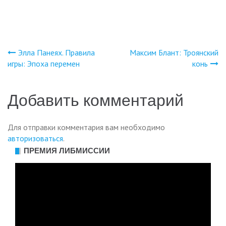
Элла Панеях. Правила
Максим Блант: Троянский
Навигация
игры: Эпоха перемен
конь
по
Добавить комментарий
записям
Для отправки комментария вам необходимо
авторизоваться
.
ПРЕМИЯ ЛИБМИССИИ
Видеоплеер