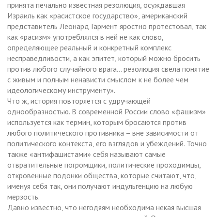
принята печально известная резолюция, осуждавшая
Израиль как «расистское государство», американский
представитель Леонард Гармент яростно протестовал, так
как «расизм» употреблялся в ней не как слово,
определяющее реальный и конкретный комплекс
несправедливости, а как эпитет, который можно бросить
против любого случайного врага… резолюция свела понятие
с живым и полным ненависти смыслом к не более чем
идеологическому инструменту».
Что ж, история повторяется с удручающей
однообразностью. В современной России слово «фашизм»
используется как термин, которым бросаются против
любого политического противника – вне зависимости от
политического контекста, его взглядов и убеждений. Точно
также «антифашистами» себя называют самые
отвратительные погромщики, политические проходимцы,
откровенные подонки общества, которые считают, что,
именуя себя так, они получают индульгенцию на любую
мерзость.
Давно известно, что негодяям необходима некая высшая