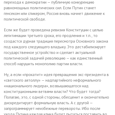
перехода к демократии — публичную конкуренцию
равномощных политических сил. Если Путин станет
генсеком или спикером, Россия вновь начнет движение к
политической свободе.
Если же будет проведена ревизия Конституции с целью
легитимации третьего срока, его продления и т.п., то
создастся дурная традиция пересмотра Основного закона
под каждого следующего владыку. Это дестабилизирует
государственное устройство и сделает актуальной
политической задачей революцию — как единственный
способ нарушить монополию партии власти.
Ну, а если «прокатит» идея превращения экс-президента в
«светского аятоллу» — надпартийного неформального
«национального лидера», возвышающегося над
конституционными ветвями власти? Что будет тогда?
Полагаю, это, с одной стороны, обесценит и окончательно
дискредитирует формальную власть. А с другой —
запрограммирует неизбежные перевороты. Ибо после
ухода Путина каждая клика будет пытаться поставить во