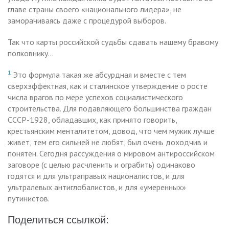
главе страны своего «национального лидера», не
заморачиваясь даже с процедурой выборов.
Так что карты российской судьбы сдавать нашему бравому
полковнику…
1
Это формула такая же абсурдная и вместе с тем
сверхэффектная, как и сталинское утверждение о росте
числа врагов по мере успехов социалистического
строительства. Для подавляющего большинства граждан
СССР-1928, обладавших, как принято говорить,
крестьянским менталитетом, довод, что чем мужик лучше
живет, тем его сильней не любят, был очень доходчив и
понятен. Сегодня рассуждения о мировом антироссийском
заговоре (с целью расчленить и ограбить) одинаково
годятся и для ультраправых националистов, и для
ультралевых антиглобалистов, и для «умеренных»
путинистов.
Поделиться ссылкой: