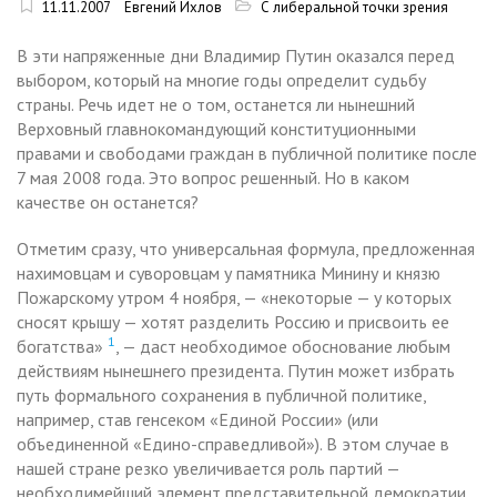
11.11.2007
Евгений Ихлов
С либеральной точки зрения
В эти напряженные дни Владимир Путин оказался перед
выбором, который на многие годы определит судьбу
страны. Речь идет не о том, останется ли нынешний
Верховный главнокомандующий конституционными
правами и свободами граждан в публичной политике после
7 мая 2008 года. Это вопрос решенный. Но в каком
качестве он останется?
Отметим сразу, что универсальная формула, предложенная
нахимовцам и суворовцам у памятника Минину и князю
Пожарскому утром 4 ноября, — «некоторые — у которых
сносят крышу — хотят разделить Россию и присвоить ее
1
богатства»
, — даст необходимое обоснование любым
действиям нынешнего президента. Путин может избрать
путь формального сохранения в публичной политике,
например, став генсеком «Единой России» (или
объединенной «Едино-справедливой»). В этом случае в
нашей стране резко увеличивается роль партий —
необходимейший элемент представительной демократии.