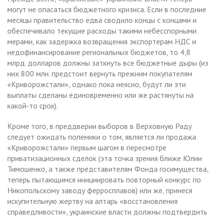
могут не опасаться бюджетного кризиса. Если в последние
месяцы правительство едва сводило концы с концами и
обеспечивало текущие расходы такими небесспорными
мерами, как задержка возвращения экспортерам НДС и
недофинансирование региональных бюджетов, то 4,8
млрд. долларов должны заткнуть все бюджетные дыры (из
них 800 млн. предстоит вернуть прежним покупателям
«Криворожстали», однако пока неясно, будут ли эти
выплаты сделаны единовременно или же растянуты на
какой-то срок).
Кроме того, в преддверии выборов в Верховную Раду
следует ожидать полемики о том, является ли продажа
«Криворожстали» первым шагом в пересмотре
приватизационных сделок (эта точка зрения ближе Юлии
Тимошенко, а также представителям Фонда госимущества,
теперь пытающимся инициировать повторный конкурс по
Никопольскому заводу ферросплавов) или же, принеся
искупительную жертву на алтарь «восстановления
справедливости», украинские власти должны подтвердить