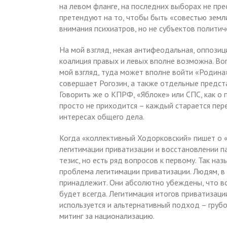
на левом фланге, на последних выборах не пр
претендуют на то, чтобы быть «совестью земл
внимания психиатров, но не субъектов политич
На мой взгляд, некая антифеодальная, оппози
коалиция правых и левых вполне возможна. Воп
мой взгляд, туда может вполне войти «Родина
совершает Рогозин, а также отдельные предста
Говорить же о КПРФ, «Яблоке» или СПС, как о 
просто не приходится – каждый старается пере
интересах общего дела.
Когда «коллективный Ходорковский» пишет о 
легитимации приватизации и восстановлении п
тезис, но есть ряд вопросов к первому. Так н
проблема легитимации приватизации. Людям, в 
принадлежит. Они абсолютно убеждены, что все 
будет всегда. Легитимация итогов приватизации
используется и альтернативный подход – груб
митинг за национализацию.