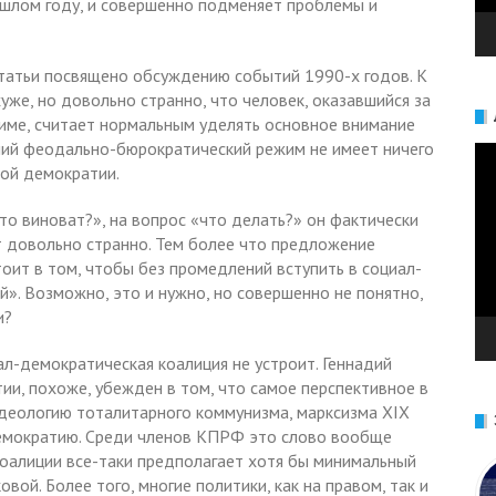
ошлом году, и совершенно подменяет проблемы и
статьи посвящено обсуждению событий 1990-х годов. К
уже, но довольно странно, что человек, оказавшийся за
ежиме, считает нормальным уделять основное внимание
ний феодально-бюрократический режим не имеет ничего
Ви
ой демократии.
то виноват?», на вопрос «что делать?» он фактически
т довольно странно. Тем более что предложение
оит в том, чтобы без промедлений вступить в социал-
. Возможно, это и нужно, но совершенно не понятно,
и?
л-демократическая коалиция не устроит. Геннадий
ии, похоже, убежден в том, что самое перспективное в
идеологию тоталитарного коммунизма, марксизма XIX
ал-демократию. Среди членов КПРФ это слово вообще
коалиции все-таки предполагает хотя бы минимальный
ой. Более того, многие политики, как на правом, так и