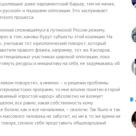
еодолевшие даже парламентский барьер, тем не менее,
и русской» и лидерами оппозиции. Это заслуживает
еского процесса.
ционная сложившемуся в путинской России режиму,
рос в том, каковы будут субъекты этой коалиции. На
», учитывая тот идеологический поворот, который
вители правого фланга, например, тот же Каспаров.
потенциальных участниках широкой оппозиции, пока
тянуть ресурсы и инициативу на себя, не задумываясь об
«левом повороте», а именно – о решении проблемы
атерналистских программ, то мне вполне понятен второй
азываемый «простой народ» абсолютно не волнует
целом, все равно, какая собственность кому
богачи, как и все начальники, – сволочи. Так было и так
 массового человека не заботит, но им в то же время не
о говоря, сложно себе представить общенародный