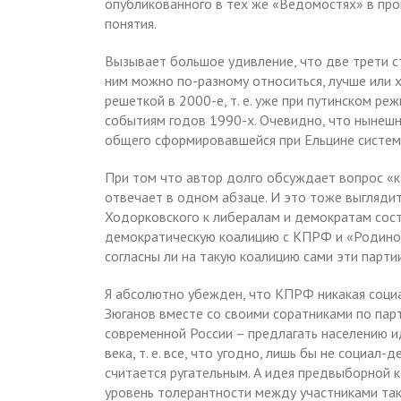
опубликованного в тех же «Ведомостях» в пр
понятия.
Вызывает большое удивление, что две трети 
ним можно по-разному относиться, лучше или х
решеткой в 2000-е, т. е. уже при путинском р
событиям годов 1990-х. Очевидно, что нынеш
общего сформировавшейся при Ельцине систем
При том что автор долго обсуждает вопрос «к
отвечает в одном абзаце. И это тоже выгляди
Ходорковского к либералам и демократам сост
демократическую коалицию с КПРФ и «Родиной»
согласны ли на такую коалицию сами эти парти
Я абсолютно убежден, что КПРФ никакая социа
Зюганов вместе со своими соратниками по парт
современной России – предлагать населению 
века, т. е. все, что угодно, лишь бы не соци
считается ругательным. А идея предвыборной 
уровень толерантности между участниками таков