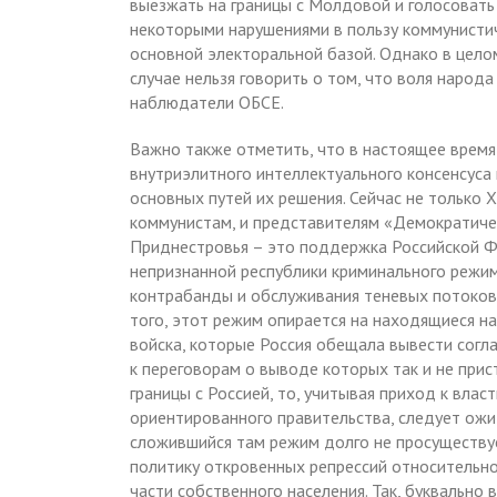
выезжать на границы с Молдовой и голосовать
некоторыми нарушениями в пользу коммунистич
основной электоральной базой. Однако в целом
случае нельзя говорить о том, что воля народа
наблюдатели ОБСЕ.
Важно также отметить, что в настоящее врем
внутриэлитного интеллектуального консенсуса
основных путей их решения. Сейчас не только 
коммунистам, и представителям «Демократиче
Приднестровья – это поддержка Российской Ф
непризнанной республики криминального режим
контрабанды и обслуживания теневых потоков 
того, этот режим опирается на находящиеся на
войска, которые Россия обещала вывести согл
к переговорам о выводе которых так и не прис
границы с Россией, то, учитывая приход к влас
ориентированного правительства, следует ожид
сложившийся там режим долго не просуществу
политику откровенных репрессий относительн
части собственного населения. Так, буквально