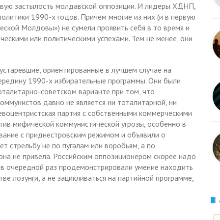
вую застылость молдавской оппозиции. И лидеры ХДНП,
литики 1990-х годов. Причем многие из них (и в первую
еской Молдовы») не сумели проявить себя в то время и
ческими или политическими успехами. Тем не менее, они
устаревшие, ориентированные в лучшем случае на
середину 1990-х избирательные программы. Они были
талитарно-советском варианте при том, что
оммунистов давно не является ни тоталитарной, ни
евоцентристская партия с собственными коммерческими
тив мифической коммунистической угрозы, особенно в
ывание с приднестровским режимом и объявили о
т стрельбу не по пугалам или воробьям, а по
 она не привела. Российским оппозиционером скорее надо
е в очередной раз продемонстрировали умение находить
е лозунги, а не зацикливаться на партийной программе,