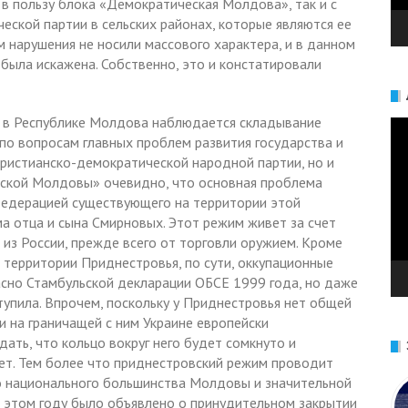
 в пользу блока «Демократическая Молдова», так и с
еской партии в сельских районах, которые являются ее
 нарушения не носили массового характера, и в данном
 была искажена. Собственно, это и констатировали
я в Республике Молдова наблюдается складывание
Ви
 по вопросам главных проблем развития государства и
Христианско-демократической народной партии, но и
ской Молдовы» очевидно, что основная проблема
едерацией существующего на территории этой
а отца и сына Смирновых. Этот режим живет за счет
из России, прежде всего от торговли оружием. Кроме
 территории Приднестровья, по сути, оккупационные
асно Стамбульской декларации ОБСЕ 1999 года, но даже
тупила. Впрочем, поскольку у Приднестровья нет общей
ти на граничащей с ним Украине европейски
ать, что кольцо вокруг него будет сомкнуто и
ет. Тем более что приднестровский режим проводит
о национального большинства Молдовы и значительной
 в этом году было объявлено о принудительном закрытии