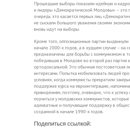
Прошедшие выборы показали идейную и кадро
и лидеры «Демократической Молдовы» – это по
очередь это касается первых лиц «Демократич
не сыскали большого уважения своими экономи
вновь идут на выборы.
Кроме того, оппозиционные партии выдвинули 
начало 2000-х годов, а в худшем случае – на 
предназначены для борьбы с коммунизмом в то
победившая в Молдове во второй раз партия к
ортодоксальной. Это обычная постсоветская л
интересами. Попытка мобилизовать людей про
условиях, когда коммунисты прекратили заигр
поддержке курса на евроинтеграцию, напоминае
привидениям, поэтому, очевидно, что к успеху
поучиться у молдавских коммунистов, которы
адекватные и получающие поддержку в обществ
созданной в начале 1990-х годов.
Поделиться ссылкой: