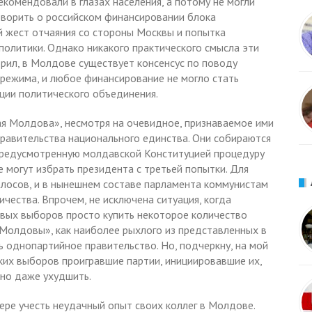
екомендовали в глазах населения, а потому не могли
оворить о российском финансировании блока
й жест отчаяния со стороны Москвы и попытка
политики. Однако никакого практического смысла эти
ворил, в Молдове существует консенсус по поводу
режима, и любое финансирование не могло стать
ции политического объединения.
я Молдова», несмотря на очевидное, признаваемое ими
правительства национального единства. Они собираются
 предусмотренную молдавской Конституцией процедуру
е могут избрать президента с третьей попытки. Для
олосов, и в нынешнем составе парламента коммунистам
ичества. Впрочем, не исключена ситуация, когда
вых выборов просто купить некоторое количество
 Молдовы», как наиболее рыхлого из представленных в
ь однопартийное правительство. Но, подчеркну, на мой
ких выборов проигравшие партии, инициировавшие их,
 но даже ухудшить.
ре учесть неудачный опыт своих коллег в Молдове.