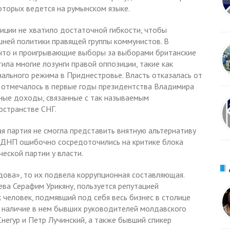
оторых ведется на румынском языке.
зиции не хватило достаточной гибкости, чтобы
шней политики правящей группы коммунистов. В
, что и проигрывающие выборы за выборами британские
ила многие лозунги правой оппозиции, такие как
нального режима в Приднестровье. Власть отказалась от
 отмечалось в первые годы президентства Владимира
ные доходы, связанные с так называемым
остранстве СНГ.
я партия не смогла представить внятную альтернативу
 ХДНП ошибочно сосредоточились на критике блока
еской партии у власти.
ова», то их подвела коррупционная составляющая.
ева Серафим Урикяну, пользуется репутацией
к человек, подмявший под себя весь бизнес в столице
и наличие в нем бывших руководителей молдавского
Снегур и Петр Лучинский, а также бывший спикер