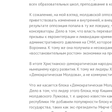
всех образовательных школ, преподавание в к
К сожалению, на мой взгляд, молдавской оппо
приветствовать изменения и внутренней, и вне
результате оппозиция попала в ту же ловушку
консерваторы. Дело в том, что власть перехват
призывы к евроинтеграции и ликвидации крими
административного давления на СМИ, которое
Воронина. К тому же она получила и неожидан
«восстановительным ростом» экономики на пр
В итоге Христианско-демократическая народна
нынешнему курсу развития. К тому же лидеры
«Демократическая Молдова», а не коммунистич
Что же касается блока «Демократическая Молд
Дело в том, что лидер этого блока, мэр Кишин
молдавского Лужкова, т. е. широко известен ка
республики. Не добавили популярности блоку 
государства, таких как экс-президенты Мирче 