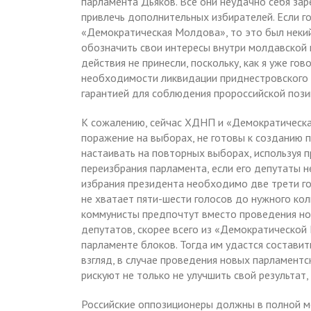
парламента Дьяков. Все они неудачно себя зар
привлечь дополнительных избирателей. Если г
«Демократическая Молдова», то это был неки
обозначить свои интересы внутри молдавской 
действия не принесли, поскольку, как я уже го
необходимости ликвидации приднестровского 
гарантией для соблюдения пророссийской пози
К сожалению, сейчас ХДНП и «Демократическа
поражение на выборах, не готовы к созданию 
настаивать на повторных выборах, используя
переизбрания парламента, если его депутаты н
избрания президента необходимо две трети г
не хватает пяти-шести голосов до нужного кол
коммунисты предпочтут вместо проведения но
депутатов, скорее всего из «Демократической
парламенте блоков. Тогда им удастся составит
взгляд, в случае проведения новых парламентс
рискуют не только не улучшить свой результат,
Российские оппозиционеры должны в полной ме