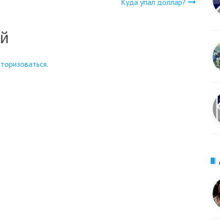
Куда упал доллар?
ий
вторизоваться
.