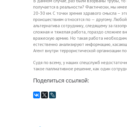
В данном случае, раз были взорваны трубы, то
получается в реальности? Фактически, мы име
20-30 км. С точки зрения здравого смысла – эт
происшествиям относятся по — другому. Любой
альтернатива сотруднику, следящему за газопр
сложная и тяжелая работа, гораздо сложнее вн
вражескую армию. Но такая работа необходима.
естественно анализируют информацию, касающу
Агент внутри террористической организации п
Судя по всему, у наших спецслужб недостаточн
такое паллиативное решение, как один сотруд
Поделиться ссылкой: