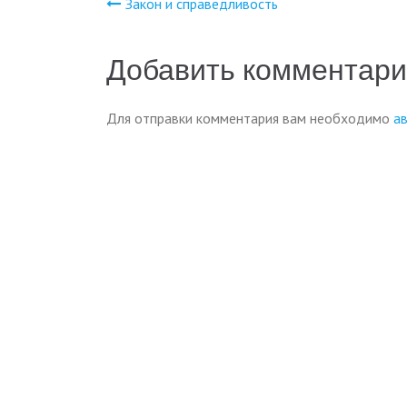
Закон и справедливость
Навигация
по
Добавить комментар
записям
Для отправки комментария вам необходимо
а