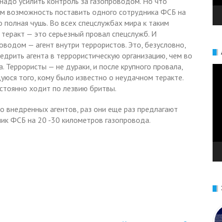
 надо усилить контроль за газопроводом. Но что
ем возможность поставить одного сотрудника ФСБ на
о полная чушь. Во всех спецслужбах мира к таким
 теракт — это серьезный провал спецслужб. И
оводом — агент внутри террористов. Это, безусловно,
едрить агента в террористическую организацию, чем во
 Террористы — не дураки, и после крупного провала,
Ви
юся того, кому было известно о неудачном теракте.
остоянно ходит по лезвию бритвы.
о внедренных агентов, раз они еще раз предлагают
ник ФСБ на 20 -30 километров газопровода.