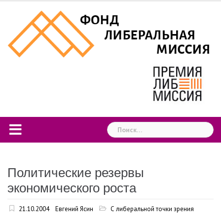
Skip
to
content
Найти:
Политические резервы
экономического роста
21.10.2004
Евгений Ясин
С либеральной точки зрения