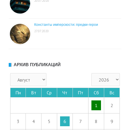
20.07.2020
Константы имперскости: предки-герои
27.07.2020
АРХИВ ПУБЛИКАЦИЙ
Пн
Вт
Ср
Чт
Пт
Сб
Вс
1
2
3
4
5
6
7
8
9