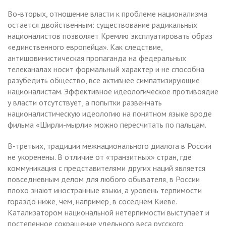
Во-вторых, отношение власти к проблеме национализма
остается двойственным: существование радикальных
националистов позволяет Кремлю эксплуатировать образ
«единственного европейца». Как следствие,
антишовинистическая пропаганда на федеральных
телеканалах носит формальный характер и не способна
разубедить общество, все активнее симпатизирующие
националистам. Эффективное идеологическое противоядие
у власти отсутствует, а попытки развенчать
националистическую идеологию на понятном языке вроде
фильма «Ширли-мырли» можно пересчитать по пальцам.
В-третьих, традиции межнационального диалога в России
не укоренены. В отличие от «транзитных» стран, где
коммуникация с представителями других наций является
повседневным делом для любого обывателя, в России
плохо знают иностранные языки, а уровень терпимости
гораздо ниже, чем, например, в соседнем Киеве.
Катализатором национальной нетерпимости выступает и
постепенное сокращение удельного веса русского