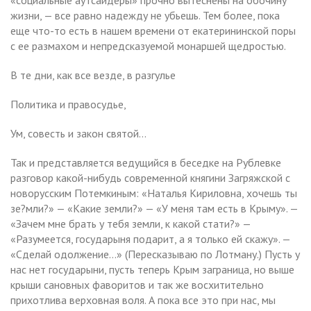
жизни, — все равно надежду не убьешь. Тем более, пока
еще что-то есть в нашем времени от екатерининской поры
с ее размахом и непредсказуемой монаршей щедростью.
В те дни, как все везде, в разгулье
Политика и правосудье,
Ум, совесть и закон святой…
Так и представляется ведущийся в беседке на Рублевке
разговор какой-нибудь современной княгини Загряжской с
новорусским Потемкиным: «Наталья Кириловна, хочешь ты
зе?мли?» — «Какие земли?» — «У меня там есть в Крыму». —
«Зачем мне брать у тебя земли, к какой стати?» —
«Разумеется, государыня подарит, а я только ей скажу». —
«Сделай одолжение…» (Пересказываю по Лотману.) Пусть у
нас нет государыни, пусть теперь Крым заграница, но выше
крыши сановных фаворитов и так же восхитительно
прихотлива верховная воля. А пока все это при нас, мы