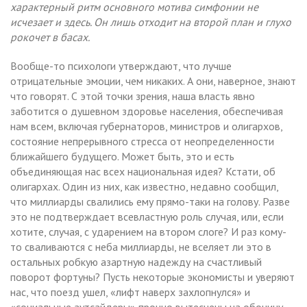
характерный ритм основного мотива симфонии не
исчезает и здесь. Он лишь отходит на второй план и глухо
рокочет в басах.
Вообще-то психологи утверждают, что лучше
отрицательные эмоции, чем никаких. А они, наверное, знают
что говорят. С этой точки зрения, наша власть явно
заботится о душевном здоровье населения, обеспечивая
нам всем, включая губернаторов, министров и олигархов,
состояние непрерывного стресса от неопределенности
ближайшего будущего. Может быть, это и есть
объединяющая нас всех национальная идея? Кстати, об
олигархах. Один из них, как известно, недавно сообщил,
что миллиарды свалились ему прямо-таки на голову. Разве
это не подтверждает всевластную роль случая, или, если
хотите, случая, с ударением на втором слоге? И раз кому-
то сваливаются с неба миллиарды, не вселяет ли это в
остальных робкую азартную надежду на счастливый
поворот фортуны? Пусть некоторые экономисты и уверяют
нас, что поезд ушел, «лифт наверх захлопнулся» и
«социальные аутсайдеры» прочно вытеснены на обочину