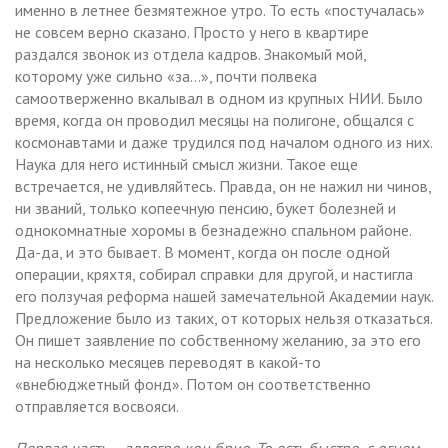
именно в летнее безмятежное утро. То есть «постучалась»
не совсем верно сказано. Просто у него в квартире
раздался звонок из отдела кадров. Знакомый мой,
которому уже сильно «за…», почти полвека
самоотверженно вкалывал в одном из крупных НИИ. Было
время, когда он проводил месяцы на полигоне, общался с
космонавтами и даже трудился под началом одного из них.
Наука для него истинный смысл жизни. Такое еще
встречается, не удивляйтесь. Правда, он не нажил ни чинов,
ни званий, только копеечную пенсию, букет болезней и
однокомнатные хоромы в безнадежно спальном районе.
Да-да, и это бывает. В момент, когда он после одной
операции, кряхтя, собирал справки для другой, и настигла
его ползучая реформа нашей замечательной Академии наук.
Предложение было из таких, от которых нельзя отказаться.
Он пишет заявление по собственному желанию, за это его
на несколько месяцев переводят в какой-то
«внебюджетный фонд». Потом он соответственно
отправляется восвояси.
Первая часть – аллегро кон брио. То есть быстро, с огнем.