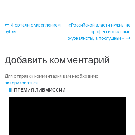
Фортели с укреплением
«Российской власти нужны не
Навигация
рубля
профессиональные
журналисты, а послушные»
по
записям
Добавить комментарий
Для отправки комментария вам необходимо
авторизоваться
.
ПРЕМИЯ ЛИБМИССИИ
Видеоплеер