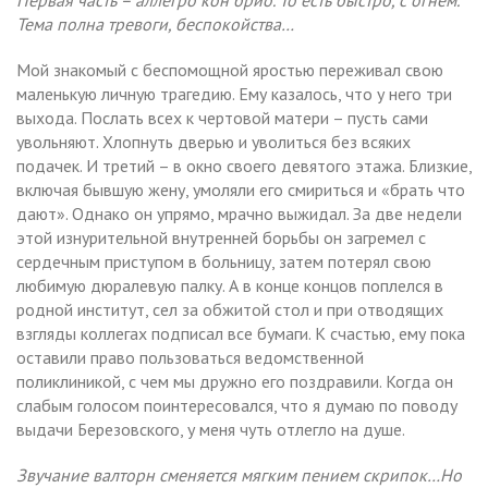
Тема полна тревоги, беспокойства…
Мой знакомый с беспомощной яростью переживал свою
маленькую личную трагедию. Ему казалось, что у него три
выхода. Послать всех к чертовой матери – пусть сами
увольняют. Хлопнуть дверью и уволиться без всяких
подачек. И третий – в окно своего девятого этажа. Близкие,
включая бывшую жену, умоляли его смириться и «брать что
дают». Однако он упрямо, мрачно выжидал. За две недели
этой изнурительной внутренней борьбы он загремел с
сердечным приступом в больницу, затем потерял свою
любимую дюралевую палку. А в конце концов поплелся в
родной институт, сел за обжитой стол и при отводящих
взгляды коллегах подписал все бумаги. К счастью, ему пока
оставили право пользоваться ведомственной
поликлиникой, с чем мы дружно его поздравили. Когда он
слабым голосом поинтересовался, что я думаю по поводу
выдачи Березовского, у меня чуть отлегло на душе.
Звучание валторн сменяется мягким пением скрипок…Но