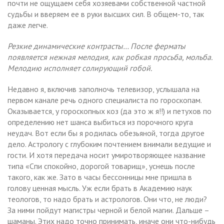
почти не ощущаем себя хозяевами собственной частной
судьбы и вверяем ее в руки высших сил. В общем-то, так
даже легче.
Резкие динамические контрасты… После ферматы
появляется нежная мелодия, как робкая просьба, мольба.
Мелодию исполняет солирующий гобой.
Недавно я, включив заполночь телевизор, услышала на
первом канале речь одного специалиста по гороскопам.
Оказывается, у гороскопных коз (да это ж я!!) и петухов по
определению нет шанса выбиться из порочного круга
неудач. Вот если бы я родилась обезьяной, тогда другое
дело. Астрологу с глубоким почтением внимали ведущие и
гости. И хотя передача носит умиротворяющее название
типа «Спи спокойно, дорогой товарищ», уснешь после
такого, как же. Зато в часы бессонницы мне пришла в
голову ценная мысль. Уж если брать в Академию наук
теологов, то надо брать и астрологов. Они что, не люди?
За ними пойдут магистры черной и белой магии. Дальше –
шаманы. Этих надо точно принимать, иначе они что-нибудь