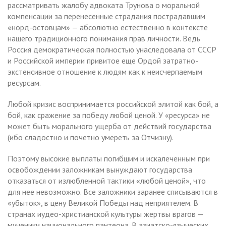
рассматривать жалобу адвоката Трунова о моральной
компенсации за перенесенные страдания пострадавшим
«норд-остовцам» — абсолютно естественно в контексте
нашего традиционного понимания прав личности. Ведь
Россия демократическая полностью унаследовала от СССР
и Российской империи привитое еще Ордой затратно-
экстенсивное отношение к людям как к неисчерпаемым
ресурсам.
Любой кризис воспринимается российской элитой как бой, а
бой, как сражение за победу любой ценой. У «ресурса» не
может быть морального ущерба от действий государства
(ибо сладостно и почетно умереть за Отчизну).
Поэтому высокие выплаты погибшим и искалеченным при
освобождении заложникам вынуждают государства
отказаться от излюбленной тактики «любой ценой», что
для нее невозможно. Все заложники заранее списываются в
«убыток», в цену Великой Победы над неприятелем. В
странах иудео-христианской культуры жертвы врагов —
мученики национального пантеона. В азиатско-языческих