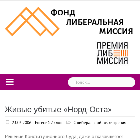
Skip
to
content
Найти:
Живые убитые «Норд-Оста»
23.03.2006
Евгений Ихлов
С либеральной точки зрения
Решение Конституционного Суда, даже отказавшегося