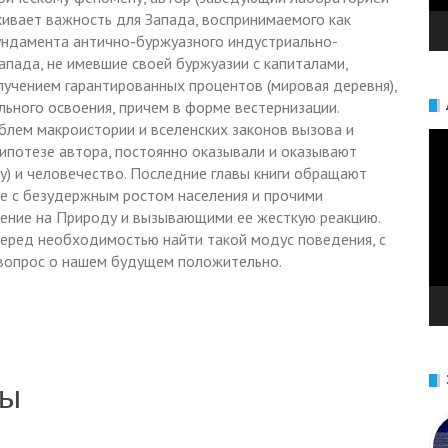
ивает важность для Запада, воспринимаемого как
ундамента антично-буржуазного индустриально-
апада, не имевшие своей буржуазии с капиталами,
учением гарантированных процентов (мировая деревня),
льного освоения, причем в форме вестернизации.
облем макроистории и вселенских законов вызова и
Ви
 гипотезе автора, постоянно оказывали и оказывают
у) и человечество. Последние главы книги обращают
е с безудержным ростом населения и прочими
ение на Природу и вызывающими ее жесткую реакцию.
перед необходимостью найти такой модус поведения, с
вопрос о нашем будущем положительно.
лы