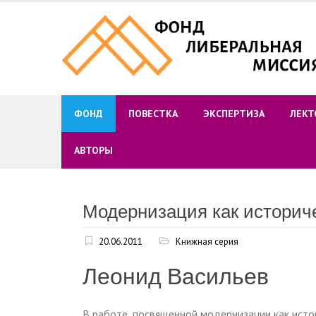
Skip
to
content
ФОНД
ПОВЕСТКА
ЭКСПЕРТИЗА
ЛЕКТ
АВТОРЫ
Модернизация как историч
20.06.2011
Книжная серия
Леонид Васильев
В работе, посвященной модернизации как ист