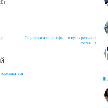
kB)
ир –
Социологи и философы — о путях развития
России
ий
вторизоваться
.