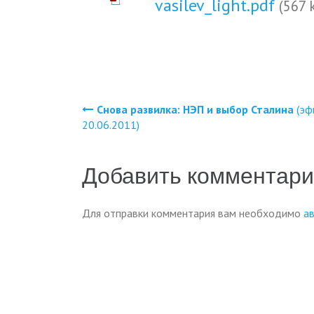
vasilev_light.pdf
(567 
Снова развилка: НЭП и выбор Сталина
(эф
Навигация
20.06.2011)
по
Добавить комментар
записям
Для отправки комментария вам необходимо
а