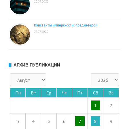
20.07.2020
Константы имперскости: предки-герои
27.07.2020
АРХИВ ПУБЛИКАЦИЙ
Пн
Вт
Ср
Чт
Пт
Сб
Вс
1
2
3
4
5
6
7
8
9