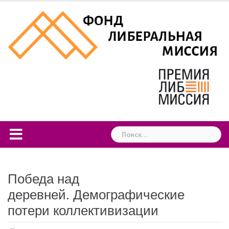
Skip
to
content
Найти:
Победа над
деревней. Демографические
потери коллективизации