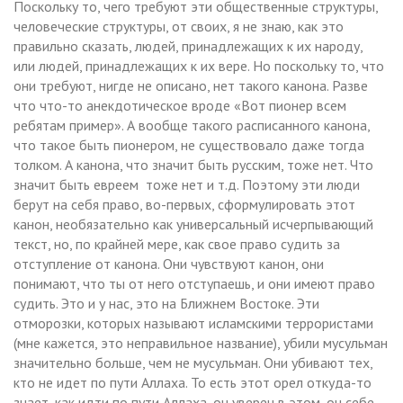
Поскольку то, чего требуют эти общественные структуры,
человеческие структуры, от своих, я не знаю, как это
правильно сказать, людей, принадлежащих к их народу,
или людей, принадлежащих к их вере. Но поскольку то, что
они требуют, нигде не описано, нет такого канона. Разве
что что-то анекдотическое вроде «Вот пионер всем
ребятам пример». А вообще такого расписанного канона,
что такое быть пионером, не существовало даже тогда
толком. А канона, что значит быть русским, тоже нет. Что
значит быть евреем тоже нет и т.д. Поэтому эти люди
берут на себя право, во-первых, сформулировать этот
канон, необязательно как универсальный исчерпывающий
текст, но, по крайней мере, как свое право судить за
отступление от канона. Они чувствуют канон, они
понимают, что ты от него отступаешь, и они имеют право
судить. Это и у нас, это на Ближнем Востоке. Эти
отморозки, которых называют исламскими террористами
(мне кажется, это неправильное название), убили мусульман
значительно больше, чем не мусульман. Они убивают тех,
кто не идет по пути Аллаха. То есть этот орел откуда-то
знает, как идти по пути Аллаха, он уверен в этом, он себе