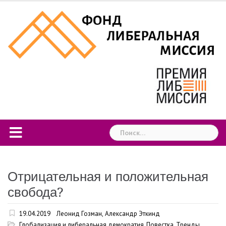
Skip
to
content
Найти:
Отрицательная и положительная
свобода?
19.04.2019
Леонид Гозман
,
Александр Эткинд
Глобализация и либеральная демократия
,
Повестка
,
Тренды