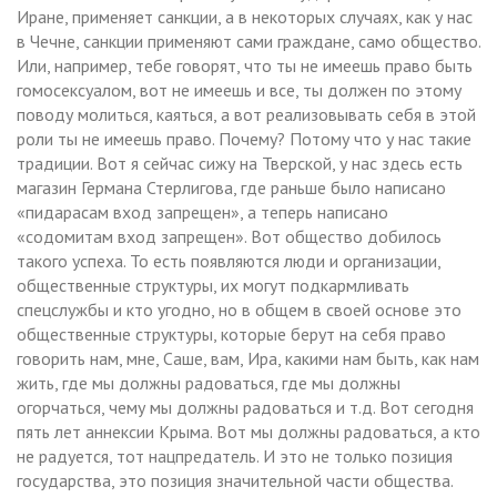
Иране, применяет санкции, а в некоторых случаях, как у нас
в Чечне, санкции применяют сами граждане, само общество.
Или, например, тебе говорят, что ты не имеешь право быть
гомосексуалом, вот не имеешь и все, ты должен по этому
поводу молиться, каяться, а вот реализовывать себя в этой
роли ты не имеешь право. Почему? Потому что у нас такие
традиции. Вот я сейчас сижу на Тверской, у нас здесь есть
магазин Германа Стерлигова, где раньше было написано
«пидарасам вход запрещен», а теперь написано
«содомитам вход запрещен». Вот общество добилось
такого успеха. То есть появляются люди и организации,
общественные структуры, их могут подкармливать
спецслужбы и кто угодно, но в общем в своей основе это
общественные структуры, которые берут на себя право
говорить нам, мне, Саше, вам, Ира, какими нам быть, как нам
жить, где мы должны радоваться, где мы должны
огорчаться, чему мы должны радоваться и т.д. Вот сегодня
пять лет аннексии Крыма. Вот мы должны радоваться, а кто
не радуется, тот нацпредатель. И это не только позиция
государства, это позиция значительной части общества.