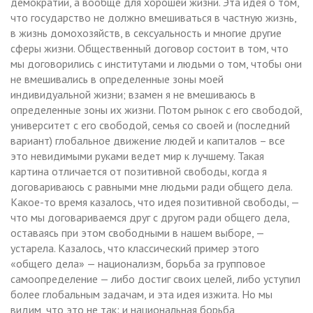
демократии, а вообще для хорошей жизни. Эта идея о том,
что государство не должно вмешиваться в частную жизнь,
в жизнь домохозяйств, в сексуальность и многие другие
сферы жизни. Общественный договор состоит в том, что
мы договорились с институтами и людьми о том, чтобы они
не вмешивались в определенные зоны моей
индивидуальной жизни; взамен я не вмешиваюсь в
определенные зоны их жизни. Потом рынок с его свободой,
университет с его свободой, семья со своей и (последний
вариант) глобальное движение людей и капиталов – все
это невидимыми руками ведет мир к лучшему. Такая
картина отличается от позитивной свободы, когда я
договариваюсь с равными мне людьми ради общего дела.
Какое-то время казалось, что идея позитивной свободы, —
что мы договариваемся друг с другом ради общего дела,
оставаясь при этом свободными в нашем выборе, —
устарела. Казалось, что классический пример этого
«общего дела» — национализм, борьба за групповое
самоопределение — либо достиг своих целей, либо уступил
более глобальным задачам, и эта идея изжита. Но мы
видим, что это не так: и национальная борьба