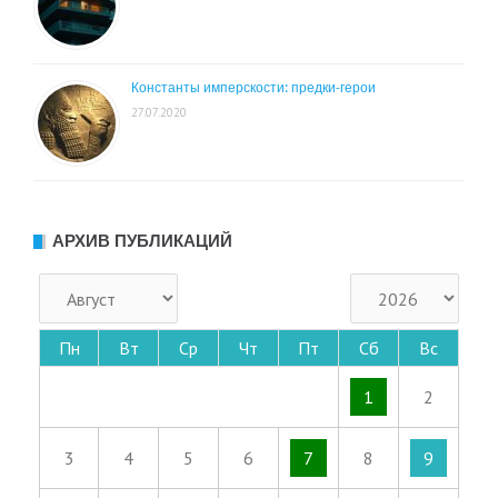
Константы имперскости: предки-герои
27.07.2020
АРХИВ ПУБЛИКАЦИЙ
Пн
Вт
Ср
Чт
Пт
Сб
Вс
1
2
3
4
5
6
7
8
9