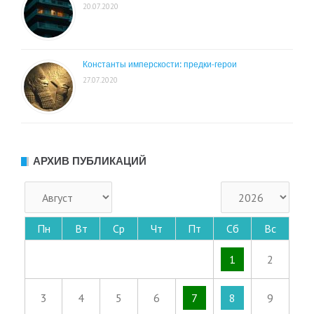
20.07.2020
Константы имперскости: предки-герои
27.07.2020
АРХИВ ПУБЛИКАЦИЙ
Пн
Вт
Ср
Чт
Пт
Сб
Вс
1
2
3
4
5
6
7
8
9