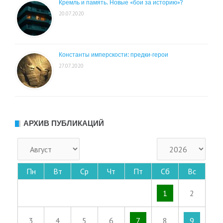
Кремль и память. Новые «бои за историю»?
20.07.2020
Константы имперскости: предки-герои
27.07.2020
АРХИВ ПУБЛИКАЦИЙ
Пн
Вт
Ср
Чт
Пт
Сб
Вс
1
2
3
4
5
6
7
8
9