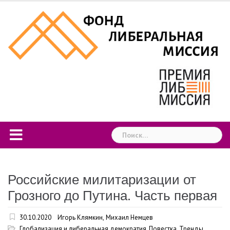
Skip
to
content
Найти:
Российские милитаризации от
Грозного до Путина. Часть первая
30.10.2020
Игорь Клямкин
,
Михаил Немцев
Глобализация и либеральная демократия
,
Повестка
,
Тренды