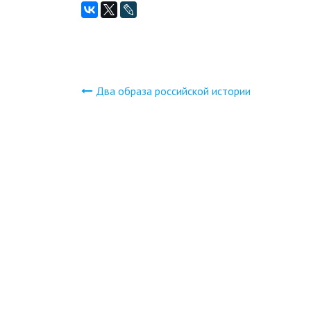
Два образа российской истории
Навигация
по
записям