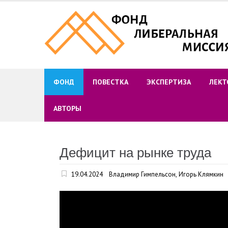
Skip
to
content
ФОНД
ПОВЕСТКА
ЭКСПЕРТИЗА
ЛЕКТ
АВТОРЫ
Дефицит на рынке труда
19.04.2024
Владимир Гимпельсон
,
Игорь Клямкин