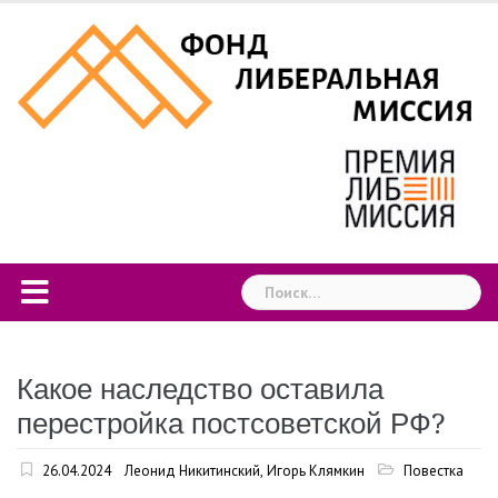
Skip
to
content
Найти:
Какое наследство оставила
перестройка постсоветской РФ?
26.04.2024
Леонид Никитинский
,
Игорь Клямкин
Повестка