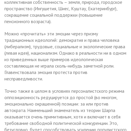
коллективная собственность – земля, природа, городское
пространство (Ингушетия, Шиес, Куштау, Екатеринбург),
сокращение социальной поддержки (повышение
пенсионного возраста).
Можно «прочитать» эти эмоции через призму
традиционных идеологий: демократия и права человека
(либерализм), трудовые, социальные и экологические права
(левая идея), национализм. Однако в реальности ни в одном
из приведенных выше примеров идеологическая
составляющая не играла сколь-нибудь заметной роли.
Главенствовала эмоция протеста против
несправедливости.
Точно также в целом в условиях персоналистского режима
оппозиционность редуцируется до простой (во многом,
эмоционально окрашенной) позиции: за или против
автократа. Наименьший знаменатель из теории Шарпа
оказывается очень примитивным, хотя и включает в себя
требование свободной политической конкуренции. Это,
безусловно, будет способствовать усилению популистского