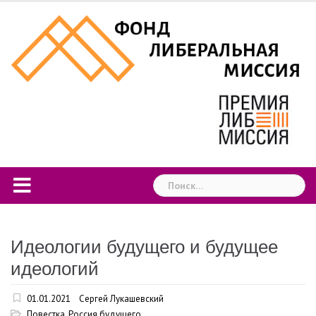
Skip
to
content
Найти:
Идеологии будущего и будущее
идеологий
01.01.2021
Сергей Лукашевский
Повестка
,
Россия будущего