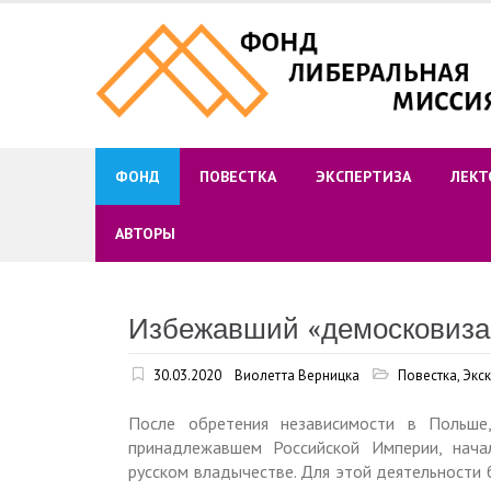
Skip
to
content
ФОНД
ПОВЕСТКА
ЭКСПЕРТИЗА
ЛЕКТ
АВТОРЫ
Избежавший «демосковиза
30.03.2020
Виолетта Верницка
Повестка
,
Экс
После обретения независимости в Польше
принадлежавшем Российской Империи, нача
русском владычестве. Для этой деятельности 