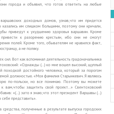
изни города и объявил, что готов ответить на любые
 варшавских доходных домов, узнав,что им придется
ы казались им слишком большими, поэтому они кричали,
рубы приведут к ухудшению здоровья варшавян. Кроме
 привести к разорению крестьян, ибо они не смогут
ения полей. Кроме того, обывателям не нравился факт,
странцу, а не поляку.
х сил. Вот как вспоминал деятельность градоначальника
тоховский: «Однажды (…) ко мне вошел высокий, щуплый
ой походкой достойного человека, который за порогом
маемой должностью. «Моя фамилия Старынкевич. Я являюсь
орю по-польски, но все понимаю. Поэтому вы можете
л к вам,чтобы защитить свой проект…» Свентоховский
обавив: «(…) зато я знаю,что этот президент Варшавы (…)
 себе представить».
 средства, полученные в результате выпуска городских