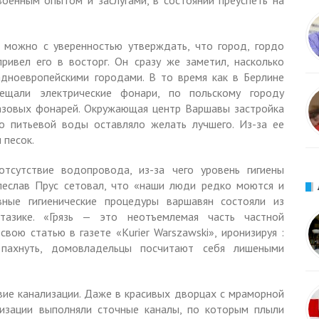
оенным опытом и заслугами, в состоянии преуспеть на
 можно с уверенностью утверждать, что город, гордо
ривел его в восторг. Он сразу же заметил, насколько
дноевропейскими городами. В то время как в Берлине
вещали электрические фонари, по польскому городу
 газовых фонарей. Окружающая центр Варшавы застройка
о питьевой воды оставляло желать лучшего. Из-за ee
 песок.
сутствие водопровода, из-за чего уровень гигиены
леслав Прус сетовал, что «наши люди редко моются и
ные гигиенические процедуры варшавян состояли из
азике. «Грязь — это неотъемлемaя часть частной
свою статью в газете «Kurier Warszawski», иронизируя :
пахнуть, домовладельцы посчитают себя лишеными
ие канализации. Даже в красивых дворцах с мраморной
лизации выполняли сточные каналы, по которым плыли