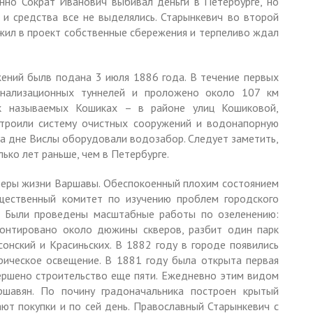
нно Сократ Иванович выбивал деньги в Петербурге, но
 и средства все не выделялись. Старынкевич во второй
жил в проект собственные сбережения и терпеливо ждал
ений былв подана 3 июля 1886 года. B течение первых
нализационных туннелей и проложено около 107 км
к называемых Кошиках – в районе улиц Кошиковой,
строили систему очистных сооружений и водонапорную
 На дне Вислы оборудовали водозабор. Следует заметить,
ько лет раньше, чем в Петербурге.
феры жизни Варшавы. Обеспокоенный плохим состоянием
щественный комитет по изучению проблем городского
я. Были проведены масштабные работы по озеленению:
онтировано около дюжины скверов, разбит один парк
сонский и Красиньских. В 1882 году в городе появились
рическое освещение. В 1881 году была открыта первая
вершено строительство еще пяти. Ежедневно этим видом
ршавян. По почину градоначальника построен крытый
ют покупки и по сей день. Православный Старынкевич с