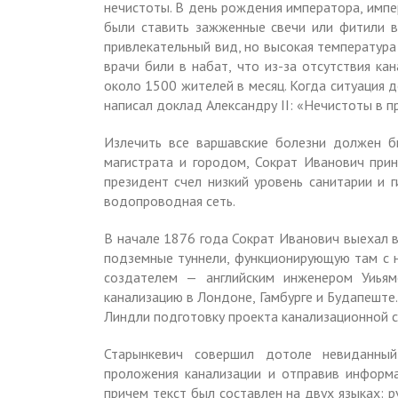
нечистоты. В день рождения императора, имп
были ставить зажженные свечи или фитили 
привлекательный вид, но высокая температура
врачи били в набат, что из-за отсутствия ка
около 1500 жителей в месяц. Когда ситуация д
написал доклад Александру II: «Нечистоты в п
Излечить все варшавские болезни должен б
магистрата и городом, Сократ Иванович при
президент счел низкий уровень санитарии и 
водопроводная сеть.
В начале 1876 года Сократ Иванович выехал в
подземные туннели, функционирующую там с н
создателем — английским инженером Уиья
канализацию в Лондоне, Гамбурге и Будапеште
Линдли подготовку проекта канализационной с
Старынкевич совершил дотоле невиданный
проложения канализации и отправив информа
причем текст был составлен на двух языках: 