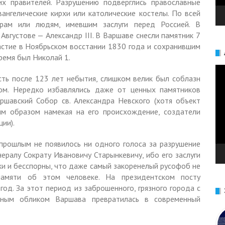
ких правителей. Pазрушению подверглись православные
ангелические кирхи или католические костелы. По всей
орам или людям, имевшим заслуги перед Россией. В
 Августове — Александр III. В Варшаве снесли памятник 7
астие в Ноябрьском восстании 1830 года и сохранившим
время был Николай 1.
Ви
сть после 123 лет небытия, слишком велик был соблазн
ом. Нередко избавлялись даже от ценных памятников
аршавский Собор св. Александра Невского (хотя объект
им образом намекая на его происхождение, создатели
ии).
прошлым не появилось ни одного голоса за разрушение
ералу Сократу Ивановичу Старынкевичу, ибо его заслуги
и и бесспорны, что даже самый закоренелый русофоб не
амяти об этом человеке. На президентском посту
год. За этот период из заброшенного, грязного города с
льным обликом Варшава превратилась в современный