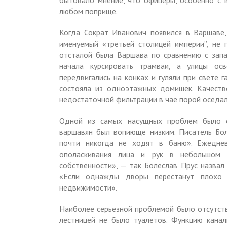
бытовало мнение, что офицеры, особенно с в
любом поприще.
Когда Сократ Иванович появился в Варшаве,
именуемый «третьей столицей империи”, не п
отсталой была Варшавa по сравнению с запа
начала курсировать трамваи, а улицы ос
передвигались на конках и гуляли при свете
состояла из одноэтажных домишек. Качеств
недостаточной фильтрации в чае порой оседал
Одной из самых насущных проблем было от
варшавян был вопиюще низким. Писатель Бо
почти никогда не ходят в баню». Ежеднев
ополаскивания лица и рук в небольшом т
собственности», — так Болеслав Прус назвал 
«Если однажды дворы перестанут плохо 
недвижимости».
Наиболее серьезной проблемой было отсутств
лестницей не было туалетов. Функцию кана