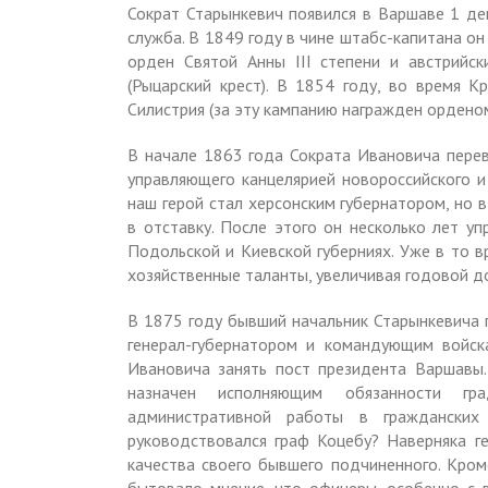
Сократ Старынкевич появился в Варшаве 1 де
служба. В 1849 году в чине штабс-капитана он
орден Святой Анны III степени и австрийс
(Рыцарский крест). В 1854 году, во время К
Силистрия (за эту кампанию награжден орденом
В начале 1863 года Сократa Ивановича перев
управляющего канцелярией новороссийского и
наш герой стал херсонским губернатором, но 
в отставку. После этого он несколько лет уп
Подольской и Киевской губерниях. Уже в то
хозяйственные таланты, увеличивая годовой до
В 1875 году бывший начальник Старынкевича 
генерал-губернатором и командующим войск
Ивановича занять пост президента Варшавы
назначен исполняющим обязанности гр
административной работы в гражданских 
руководствовался граф Коцебу? Наверняка г
качества своего бывшего подчиненного. Кроме