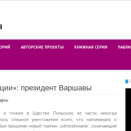
ОРИЙ
АВТОРСКИЕ ПРОЕКТЫ
КНИЖНАЯ СЕРИЯ
ПАБЛИ
ции»: президент Варшавы
Ви
курсы
, а точнее в Царстве Польском, ее части, некогда
лoсь спешноe уничтожeниe всегo, что напоминало о
был придуман новый термин „odmoskwianie”, означающий