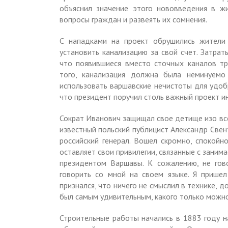
объяснил значение этого нововведения в ж
вопросы граждан и развеять их сомнения.
С нападками на проект обрушились жители
установить канализацию за свой счет. Затрат
что появившиеся вместо сточных каналов т
того, канализация должна была неминуемо
использовать варшавские нечистоты для удобр
что президент поручил столь важный проект ино
Сократ Иванович защищал свое детище изо все
известный польский публицист Александр Свен
российский генерал. Вошел скромно, спокойн
оставляет свои привилегии, связанные с зани
президентом Варшавы. К сожалению, не гов
говорить со мной на своем языке. Я прише
признался, что ничего не смыслил в технике, д
был самым удивительным, какого только можно
Строительные работы начались в 1883 году на