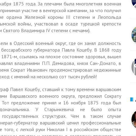
кабря 1875 годa. За плечами былa многолетняя военная
 принимал участие в венгерской кампании, за что получил
кие ордена Железной короны III степени и Леопольда
рымской войны, участвовал в осаде турецкой крепости
 Святого Владимира IV степени с мечами).
ели в Одесский военный округ, где он занял должность
 бессарабского губернатора Павла Коцебу. В 1868 году
в 1871-м, ссылаясь на плохое состояние здоровья, вышел
равлял владениями П.П. Демидова, князя Сан-Донато, в
 время Сократ Иванович продемонстрировал недюжинные
ход с имений на несколько сот тысяч рублей!
граф Павел Коцебу, ставший к тому времени варшавским
ами Варшавского военного округа, предложил Сократу
. Тот предложение принял и 16 ноября 1875 года был
адоначальника. У Старынкевича не было опыта
государственных структурах. Чем в таком случае
енерал-губернатор варшавский ценил профессиональные
 того, с легкой руки Николая I в российском обществе