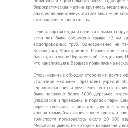
облигаций и строительного займа. Одновреме
бюрократическая махина крутилась медленно,
раз сделал невиданную дотоле вещь — он вло
возвращения денег из казны.
Первая партия воды из очистительных сооруж
семи лет было сооружено свыше 42 км ка
водопроводных труб. Одновременно на та
Кшивицкого, Фильтровой и Рашиньской – по
башню, а на улице Черняковской – водокачку.
что канализация в Варшаве появилась на нескол
Старынкевич не обходил стороной и другие с
столичной медицины, президент учредил об
здравоохранения и улучшению его состояни
было посажено более 5000 деревьев, отрем
(Уяздовски) и приведены в порядок парки Сак
первые телефоны, а два года спустя — элект
конная трамвайная линия, спустя три годa за
транспорта пользовалось около 20 000 ва
Мировский рынок, на котором варшавяне дела