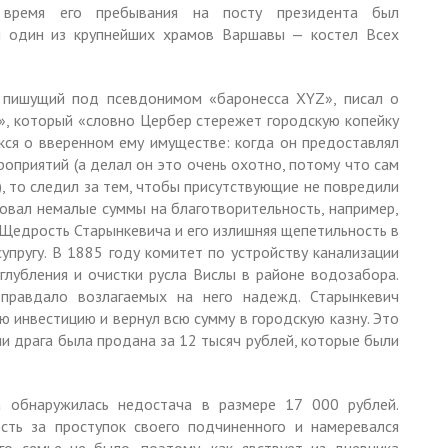
 время его пребывания на посту президента был
ен один из крупнейших храмов Варшавы — костел Всех
, пишущий под псевдонимом «баронесса XYZ», писал о
», который «словно Цербер стережет городскую копейку
кся о вверенном ему имуществе: когда он предоставлял
оприятий (а делал он это очень охотно, потому что сам
), то следил за тем, чтобы присутствующие не повредили
овал немалые суммы на благотворительность, например,
 Щедрость Старынкевича и его излишняя щепетильность в
упругу. В 1885 году комитет по устройству канализации
углубления и очистки русла Вислы в районе водозабора.
оправдалo возлагаемых на него надежд. Старынкевич
ю инвестицию и вернул всю сумму в городскую казну. Это
ии драга была продана за 12 тысяч рублей, которые были
а обнаружилась недостача в размере 17 000 рублей.
сть за проступок своего подчиненного и намеревался