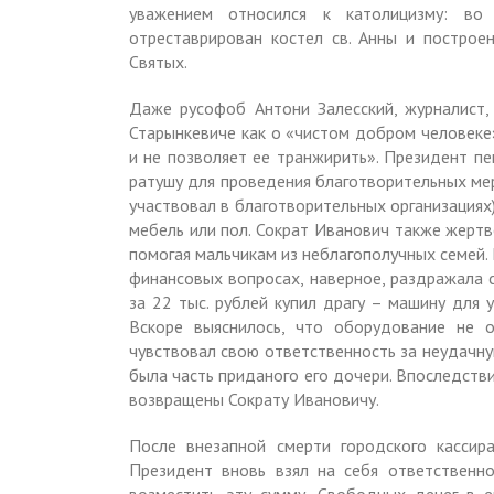
уважением относился к католицизму: во
отреставрирован костел св. Анны и постро
Святых.
Даже русофоб Антони Залесский, журналист
Старынкевиче как о «чистом добром человеке
и не позволяет ее транжирить». Президент пе
ратушу для проведения благотворительных мер
участвовал в благотворительных организациях
мебель или пол. Сократ Иванович также жертв
помогая мальчикам из неблагополучных семей.
финансовых вопросах, наверное, раздражала с
за 22 тыс. рублей купил драгу – машину для 
Вскоре выяснилось, что оборудование не 
чувствовал свою ответственность за неудачну
была часть приданого его дочери. Впоследств
возвращены Сократу Ивановичу.
После внезапной смерти городского кассир
Президент вновь взял на себя ответственно