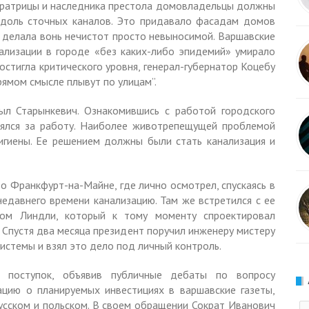
ератрицы и наследника престола домовладельцы должны
вдоль сточных каналов. Это придавало фасадам домов
 делала вонь нечистот просто невынoсимой. Варшавские
нализации в городе «без каких-либо эпидемий» умирало
остигла критического уровня, генерал-губернатор Коцебу
рямом смысле плывут по улицам”.
ыл Старынкевич. Ознакомившись с работой городского
нялся за работу. Наиболее животрепещущей проблемой
гигиены. Ее решением должны были стать канализация и
о Франкфурт-на-Майне, где лично осмотрел, спускаясь в
едавнего времени канализацию. Там же встретился с ее
мом Линдли, который к тому моменту спроектировал
. Спустя два месяца президент поручил инженеру мистеру
истемы и взял это дело под личный контроль.
 поступок, объявив публичные дебаты по вопросу
цию о планируемых инвестициях в варшавские газеты,
русском и польском. В своем обращении Сократ Иванович