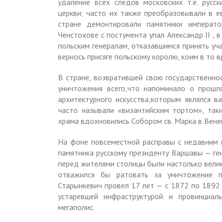
удаление всех следов московских т.е. русс
церкви; часто их также преобразовывали в ев
стране демонтировали памятники императ
Ченстохове с постумента упал Александр II , в
польским генералам, отказавшимся принять уч
вернось присяге польскому королю, коим в то 
В стране, возвратившей свою государственно
уничтожения всего,что напоминало о прошл
архитектурного искусства,которым являлся в
часто называли «византийским тортом», так
храма вдохновились Собором св. Марка в Венец
На фоне повсеместной расправы с недавним 
памятника русскому президенту Варшавы — ген
перед жителями столицы были настолько велик
отважился бы ратовать за уничтожение п
Старынкевич провел 17 лет — с 1872 по 1892 
устаревшей инфраструктурой и провинциа
мегаполис.