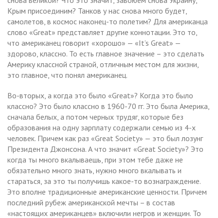
Крым присоединим? Танков у нас снова много будет,
самолетов, в космос наконец-то полетим? Для американца
слово «Great» представляет другие коннотации. Это то,
что американец говорит «хорошо» — «It’s Great» —
здорово, классно. То есть главное значение – это сделать
Америку классной страной, отличным местом для жизни,
это главное, что понял американец.
Во-вторых, а когда это было «Great»? Когда это было
классно? Это было классно в 1960-70 гг. Это была Америка,
сначала белых, а потом черных трудяг, которые без
образования на одну зарплату содержали семью из 4-х
человек. Причем как раз «Great Society» — это был лозунг
Президента Джонсона. А что значит «Great Society»? Это
когда ты много вкалываешь, при этом тебе даже не
обязательно много знать, нужно много вкалывать и
стараться, за это ты получишь какое-то вознаграждение.
Это вполне традиционные американские ценности. Причем
последний рубеж американской мечты – в состав
«настоящих американцев» включили негров и женщин. То