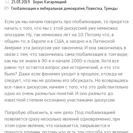
25.03.2019
Борис Кагарлицкий
Глобализация и либеральная демократия
,
Повестка
,
Тренды
Если уж мы начали говорить про глобализацию, то придется
начать с того, что мы с этой дискуссией уже немножко
опоздали. Ну, так немножко лет на 10. Потому что, в
общем-то, в Европе и в США, а заодно и в Латинской
Америке эта дискуссия уже закончена. И она закончилась в
связи с тем, что закончилась сама глобализация в том виде,
как мы ее знали в 90-е и начале 2000-х годов. Хотя все
равно тут остается вопрос уже исторический, а что это
было? Даже если феномен уходит в прошлое, отсюда не
следует, что мы не должны его обсуждать. Но возвращаясь
все-таки к дискуссии, начнем с того, что это действительно
одно из очень размытых понятий. И оно размыто до
известной степени осознанно участниками дискуссии.
Попробую объяснить, в чем дело. Под глобализацией
появляется сразу несколько явлений одновременно, при
этом одни явления, что называется, закрываются и
прячутся другими, потому что есть три способа это явление