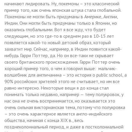
начинают лидировать. Ну, покемоны – это классический
пример того, как очень японская штука стала глобальной.
Покемоны не могли быть придуманы в Америке, Англии,
Индии. Они могли быть придуманы только в Японии, но
оказались глобальными. Вот я все жду, что будет
следующим, но это где-то в среднем раз в 10-15 лет
появляется какой-то новый детский образ, который
захватит мир. Сейчас, например, в Индии появится какой-
нибудь Гарри Поттер, да. Но он все-таки не скрывает
своего британского происхождения. Гарри Поттер очень
хороший пример того, о чем я говорил выше: мальчик-
волшебник для англичанина – это история о public school, а
90% российских зрителей этого не считывает, но им все
равно интересно. Некоторые вещи я до конца стал
понимать только недавно, например — тему полукровок, у
нас она не очень воспринимается, но оказывается это
очень сильная викторианская тема, потому что полукровка
– это очень характерное является англо-индийского
общества, начиная с конца XIX в., весь
позднеколониальный период, и даже в постколониальной