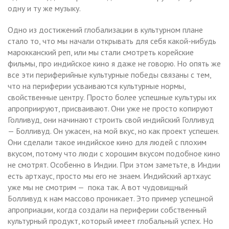
одну и ту же музыку.
Одно из достижений глобализации в культурном плане
стало то, что мы начали открывать для себя какой-нибудь
марокканский реп, или мы стали смотреть корейские
фильмы, про индийское кино я даже не говорю. Но опять же
все эти периферийные культурные победы связаны с тем,
что на периферии усваиваются культурные нормы,
свойственные центру. Просто более успешные культуры их
апроприируют, присваивают. Они уже не просто копируют
Голливуд, они начинают строить свой индийский Голливуд
— Болливуд. Он ужасен, на мой вкус, но как проект успешен.
Они сделали такое индийское кино для людей с плохим
вкусом, потому что люди с хорошим вкусом подобное кино
не смотрят. Особенно в Индии. При этом заметьте, в Индии
есть артхаус, просто мы его не знаем. Индийский артхаус
уже мы не смотрим — пока так. А вот чудовищный
Болливуд к нам массово проникает. Это пример успешной
апроприации, когда создали на периферии собственный
культурный продукт, который имеет глобальный успех. Но