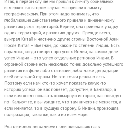
Итак, в первом случае мы пришли к лимиту социальных
издержек, во втором случае мы пришли к лимиту
географическому. При этом надо понимать, что
глобализация действительного привела к динамичному
развитию ряда территорий. Вернее, она привела к упадку
одних территорий, и развитию других. Прежде всего,
выиграл Китай и частично другие страны Восточной Азии.
После Китая – Вьетнам, до какой-то степени Индия. Есть
парадокс, когда говорят про успех Индии, на самом деле
успех Индии – это успех отдельных регионов Индии. В
огромной стране есть несколько точек довольно успешного
развития на фоне либо стагнации, либо даже деградации
всей остальной страны. Но эти точки реально есть.
Поэтому если нам кто-то хочет показать какую-то
историю успеха, он вас повезет, допустим, в Бангалор, а
если вам хотят показать кошмарную историю, вас поводят
по Калькутте, и вы увидите, что там ничего не меняется, а
если меняется, то в худшую сторону. В Индии, произошла
поляризация, такая же, как и во всем мире.
Ряд регионов деградирует, они превращаются в