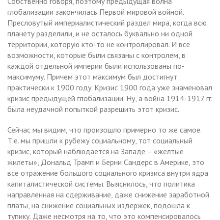
Собственно говоря, поэтому предыдущая волна
глобализации закончилась Первой мировой войной.
Пресловутый империалистический раздел мира, когда всю
планету разделили, и не осталось буквально ни одной
территории, которую кто-то не контролировал. И все
возможности, которые были связаны с контролем, в
каждой отдельной империи были использованы по-
максимуму. Причем этот максимум был достигнут
практически к 1900 году. Кризис 1900 года уже знаменовал
кризис предыдущей глобализации. Ну, а война 1914-1917 гг.
была неудачной попыткой разрешить этот кризис.
Сейчас мы видим, что произошло примерно то же самое.
Т.е. мы пришли к рубежу социальному, тот социальный
кризис, который наблюдается на Западе – «желтые
жилеты», Дональд Трамп и Берни Сандерс в Америке, это
все отражение большого социального кризиса внутри ядра
капиталистической системы. Выяснилось, что политика
направленная на сдерживание, даже снижение заработной
платы, на снижение социальных издержек, подошла к
тупику. Даже несмотря на то, что это компенсировалось