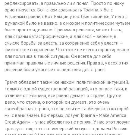
рефлексировать, а правильно ли я понял. Просто по нюху
ориентируется. Вот с кем сравнивать Трампа, я бы с
Ельциным сравнил. Вот Ельцин у нас был такой же. У него с
думалкой было не важно, а с нюхом и политическим чутьем
было просто идеально. Принимал решения, может быть,
для страны катастрофические, а для себя – верные, в
смысле борьбы за власть, за сохранение себя у власти —
физическое сохранение. Что тоже не всегда гарантировано
для политика в такой ситуации. Он всегда для себя
принимал правильные личные решения. Правда, у всех этих
решений были ужасные последствия для страны.
Трамп обладает таким же нюхом, политической интуицией,
только с одной существенной разницей, что он все-таки, в
отличие от Ельцина, все равно думает о стране. Другое
дело, что страна, о которой он думает, это очень
своеобразная страна, это не совсем та Америка, о которой
мы с вами знаем. Во-первых, лозунг Трампа «Make America
Great Again» – у нас абсолютно не поняли. У нас этот лозунг
трактуют так, что это имперский лозунг – сделаем Россию
снова великой? Что это значит, завоюем снова Украину,