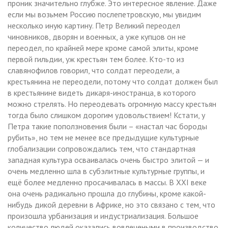
проник значительно глубже. Это интересное явление. Даже
если мы возьмем Россию послепетровскую, мы увидим
несколько иную картину. Петр Великий переодел
чиновников, дворян и военных, а уже купцов он не
переодел, по крайней мере кроме самой элиты, кроме
первой гильдии, уж крестьян тем более. Кто-то из
славянофилов говорил, что солдат переодели, а
крестьянина не переодели, потому что солдат должен был
в крестьянине видеть дикаря-иностранца, в которого
можно стрелять. Но переодевать огромную массу крестьян
тогда было слишком дорогим удовольствием! Кстати, у
Петра такие поползновения были – «настал час бороды
рубить», но тем не менее все предыдущие культурные
глобализации сопровождались тем, что стандартная
западная культура осваивалась очень быстро элитой — и
очень медленно шла в субэлитные культурные группы, и
ещё более медленно просачивалась в массы. В XXI веке
она очень радикально прошла до глубины, кроме какой-
нибудь дикой деревни в Африке, но это связано с тем, что
произошла урбанизация и индустриализация. Большое
количество людей оказались вовлечеными в производство