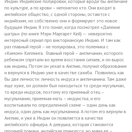
Индии. Индийские полукровки, которые вроде бы англичане
по культуре, а по крови – непонятно кто. Они входят в
английское общество, с одной стороны, остаются с
индийским, но собственно они и формируют это новое
будущее Индии. Я это понял, когда посмотрел «Далекие
шатры» (по книге Мэри Маргарет Кей) — невероятно
интересный сериал про викторианскую Индию. И там как
раз главный герой – не полукровка, это полемика с
«Кимом» Киплинга. Главный герой – англичанин, которого
ребенком спрятали во время восстания сипаев, и он вырос
как индиец. Потом он уехал в Англию, получил образование
и вернулся в Индию уже в качестве сахиба. Появились как
бы две личности: личность индуса и англичанина. Там даже
еще хуже, он должен был находиться то среди мусульман,
то вреди индусов, поэтому его приемный отец –
мусульманин, приемная мать – индуистка, и его
воспитывали по определенной схеме — один день как
индуса, один день как мусульманина. А потом его вернули в
Англию, и уже в Индии он появляется в качестве
английского офицера. А девушка, которая становится
героиней романа, индийская принцесса, но мама ее –