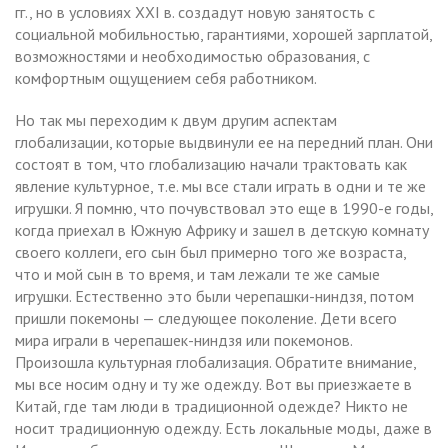
гг., но в условиях XXI в. создадут новую занятость с
социальной мобильностью, гарантиями, хорошей зарплатой,
возможностями и необходимостью образования, с
комфортным ощущением себя работником.
Но так мы переходим к двум другим аспектам
глобализации, которые выдвинули ее на передний план. Они
состоят в том, что глобализацию начали трактовать как
явление культурное, т.е. мы все стали играть в одни и те же
игрушки. Я помню, что почувствовал это еще в 1990-е годы,
когда приехал в Южную Африку и зашел в детскую комнату
своего коллеги, его сын был примерно того же возраста,
что и мой сын в то время, и там лежали те же самые
игрушки. Естественно это были черепашки-ниндзя, потом
пришли покемоны — следующее поколение. Дети всего
мира играли в черепашек-ниндзя или покемонов.
Произошла культурная глобализация. Обратите внимание,
мы все носим одну и ту же одежду. Вот вы приезжаете в
Китай, где там люди в традиционной одежде? Никто не
носит традиционную одежду. Есть локальные моды, даже в