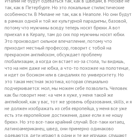
Италии не будут одеваться так, как в Швеции, в Москве не
так, как в Петербурге. Но это локальные стилистические
особенности. В Милане не так, как в Неаполе. Но они будут
в рамках одной и той же культурной парадигмы, базовой,
потому что мужчины всюду теперь носят брюки. А вот
приехал я в Кералу, там до сих пор мужчины носят юбки.
Это производит сильное впечатление, потому что
приходит местный профессор, говорит с тобой на
прекрасном английском, обсуждает проблему
глобализации, а когда он встает из-за стола, ты видишь,
что на нем даже не юбка, а что-то похожее на полотенце,
и идет он босиком или в сандалиях по университету. Но
это такая местная экзотика, которая специально
подчеркивается: мол, мы можем себе позволить. Человек
как бы говорит мне: «а чем я хуже, у меня такой же
английский, как у вас, тот же уровень образования, skills, и я
не должен изображать из себя европейца, у меня все уже
есть эти европейские достижения, даже если я не ношу
брюк». Но это все-таки крайний случай. Все-таки китаец,
латиноамериканец, швед, они примерно одинаково
одеваются, дети играют в одни и те же игрушки, слушают