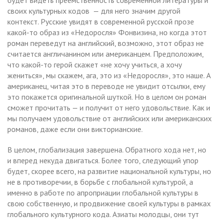
своих культурных кодов — для него значим другой
контекст. Русские увидят в современной русской прозе
какой-то образ из «Недоросля» Фонвизина, но когда этот
роман переведут на английский, возможно, этот образ не
считается англичанином или американцем. Предположим,
что какой-то герой скажет «не хочу учиться, а хочу
жениться», мы скажем, ага, это из «Недоросля», это наше. А
американец, читая это в переводе не увидит отсылки, ему
это покажется оригинальной шуткой. Но в целом он роман
сможет прочитать — и получит от него удовольствие. Как и
мы получаем удовольствие от английских или американских
романов, даже если они викторианские.
В целом, глобализация завершена. Обратного хода нет, но
и вперед некуда двигаться. Более того, следующий упор
будет, скорее всего, на развитие национальной культуры, но
не в противоречии, в борьбе с глобальной культурой, а
именно в работе по апроприации глобальной культуры в
свою собственную, и продвижение своей культуры в рамках
глобального культурного кода. Азиаты молодцы, они тут