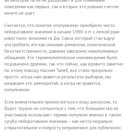
поведения как первых, так и вторых это ровным счетом
ничего не дает.
Считается, что понятие «популизма» приобрело чисто
пейоративное значение в начале 1990-х гг. с легкой руки
известного экономиста Дж. Сакса, который стал вдруг
употреблять его как синоним демагогии, политической
безответственности, давания заведомо невыполнимых
обещаний. Это терминологическое нововведение было
подхвачено другими, так что сейчас, как ядовито заметил
по этому поводу Нассим Талеб, все стало предельно
просто: когда нам нравятся результаты выборов, мы
называем это демократий, а когда не нравятся,
популизмом.
Если внимательнее присмотреться к ходу дискуссии, то
будет трудно не согласиться с тем, что большинство ее
участников используют термин популизм именно в таком,
сугубо пейоратавном значении – как нечто морально
отвратительное и попросту неприличное для публичного