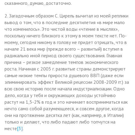
сказанного, думаю, достаточно.
2. Загадочным образом С. Цирель вычитал из моей реплики
вывод о том, что в последние десятилетия «в мире мало
что изменилось». Это чистой воды «чтение в мыслях»,
поскольку ничего близкого к этому в моем тексте нет. По-
моему, сегодня никому в голову не придет отрицать, что в
начале 21 века мир (прежде всего – развитый) вступил в
радикально иной период своего существования. Главная
причина – резкое замедление темпов экономического
роста. Начиная с 2005 г. развитые страны демонстрируют
самые низкие темпы прироста душевого ВВП (даже если
элиминировать эффект Великой рецессии 2008-2009 гг.) за
всю свою историю после начала индустриализации. Одно
дело, когда у тебя и окружающих доходы устойчиво
растут на 1,5-2% в год и это начинает восприниматься как
нечто само собой разумеющееся, и совсем другое, когда
они на протяжении десятка лет (как, например, в Италии)
только и делают, что либо падают либо топчутся на
месте
[3]
.