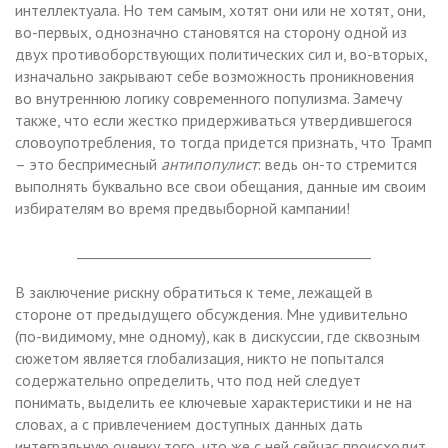
интеллектуала. Но тем самым, хотят они или не хотят, они,
во-первых, однозначно становятся на сторону одной из
двух противоборствующих политических сил и, во-вторых,
изначально закрывают себе возможность проникновения
во внутреннюю логику современного популизма. Замечу
также, что если жестко придерживаться утвердившегося
словоупотребления, то тогда придется признать, что Трамп
– это беспримесный
антипопулист
: ведь он-то стремится
выполнять буквально все свои обещания, данные им своим
избирателям во время предвыборной кампании!
__________________________________________
В заключение рискну обратиться к теме, лежащей в
стороне от предыдущего обсуждения. Мне удивительно
(по-видимому, мне одному), как в дискуссии, где сквозным
сюжетом является глобализация, никто не попытался
содержательно определить, что под ней следует
понимать, выделить ее ключевые характеристики и не на
словах, а с привлечением доступных данных дать
интегральную оценку того, что же с ней сейчас происходит