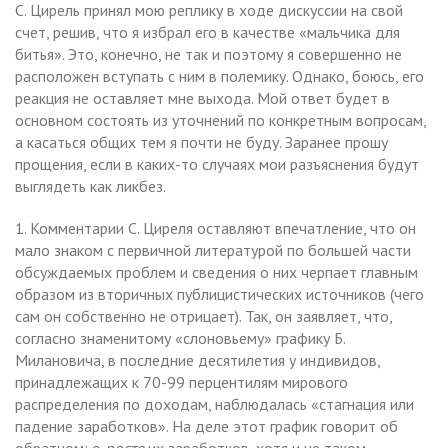
С. Цирель принял мою реплику в ходе дискуссии на свой
счет, решив, что я избрал его в качестве «мальчика для
битья». Это, конечно, не так и поэтому я совершенно не
расположен вступать с ним в полемику. Однако, боюсь, его
реакция не оставляет мне выхода. Мой ответ будет в
основном состоять из уточнений по конкретным вопросам,
а касаться общих тем я почти не буду. Заранее прошу
прощения, если в каких-то случаях мои разъяснения будут
выглядеть как ликбез.
1. Комментарии С. Циреля оставляют впечатление, что он
мало знаком с первичной литературой по большей части
обсуждаемых проблем и сведения о них черпает главным
образом из вторичных публицистических источников (чего
сам он собственно не отрицает). Так, он заявляет, что,
согласно знаменитому «слоновьему» графику Б.
Милановича, в последние десятилетия у индивидов,
принадлежащих к 70-99 перцентилям мирового
распределения по доходам, наблюдалась «стагнация или
падение заработков». На деле этот график говорит об
обратном: о
росте
их заработков, хотя и не таком