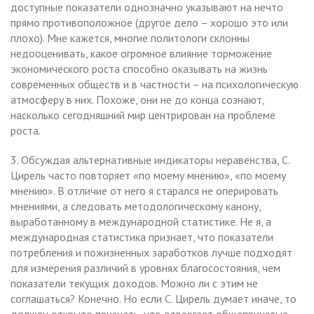
доступные показатели однозначно указывают на нечто
прямо противоположное (другое дело – хорошо это или
плохо). Мне кажется, многие политологи склонны
недооценивать, какое огромное влияние торможение
экономического роста способно оказывать на жизнь
современных обществ и в частности – на психологическую
атмосферу в них. Похоже, они не до конца сознают,
насколько сегодняшний мир центрирован на проблеме
роста.
3. Обсуждая альтернативные индикаторы неравенства, С.
Цирель часто повторяет «по моему мнению», «по моему
мнению». В отличие от него я старался не оперировать
мнениями, а следовать методологическому канону,
выработанному в международной статистике. Не я, а
международная статистика признает, что показатели
потребления и пожизненных заработков лучше подходят
для измерения различий в уровнях благосостояния, чем
показатели текущих доходов. Можно ли с этим не
соглашаться? Конечно. Но если С. Цирель думает иначе, то
должен открыто признать, что отвергает общепринятые