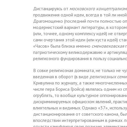
Дистанцируясь от
московского концептуализм
продвижения одной идеи, всегда в той ли ино
Драгомощенко (последний почти полностью оп
модернистский вариант литературы, в котором
(или, точнее, одному комплексу идей) не отвер
сами очертания этой идеи (или куста идей) ст
«Часов» была близка именно
сменовеховская
п
патриотическому великодержавию и артикуляци
религиозного фундирования в пользу социальн
В совке религиозная домината, не только не чу
введенная в оборот (в виде
религиозных сем
Кривулина по журналу, а также многочисленных
числе пера Бориса Гройса) являлась одним из 
огрублять, то вообще культурное оппонировани
дискриминируемых официозом явлений, практик,
влиятельных и видимых. Однако «37», использ
дистанционирования от советского канона, бы
впоследствии интерпретированным в рамках
п
отчасти камуфлируя свою позицию элементами