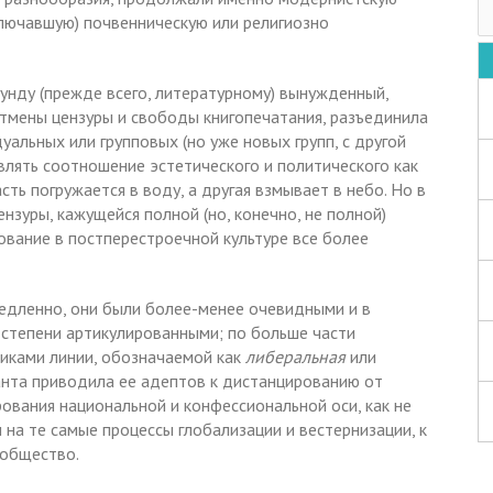
ключавшую) почвенническую или религиозно
унду (прежде всего, литературному) вынужденный,
тмены цензуры и свободы книгопечатания, разъединила
уальных или групповых (но уже новых групп, с другой
влять соотношение эстетического и политического как
сть погружается в воду, а другая взмывает в небо. Но в
нзуры, кажущейся полной (но, конечно, не полной)
ование в постперестроечной культуре все более
едленно, они были более-менее очевидными и в
 степени артикулированными; по больше части
иками линии, обозначаемой как
либеральная
или
танта приводила ее адептов к дистанцированию от
ования национальной и конфессиональной оси, как не
 на те самые процессы глобализации и вестернизации, к
 общество.