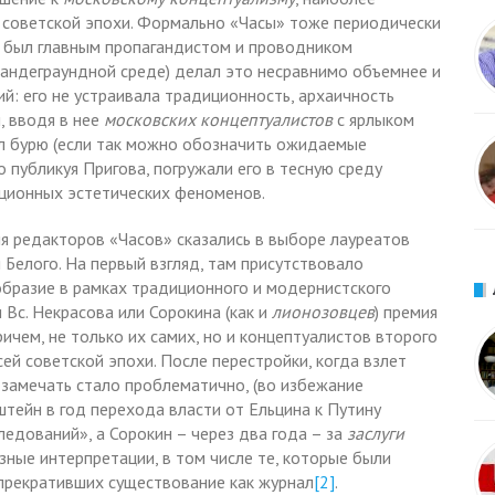
 советской эпохи. Формально «Часы» тоже периодически
ин был главным пропагандистом и проводником
 андеграундной среде) делал это несравнимо объемнее и
ий: его не устраивала традиционность, архаичность
, вводя в нее
московских концептуалистов
с ярлыком
л бурю (если так можно обозначить ожидаемые
о публикуя Пригова, погружали его в тесную среду
ционных эстетических феноменов.
я редакторов «Часов» сказались в выборе лауреатов
Белого. На первый взгляд, там присутствовало
ообразие в рамках традиционного и модернистского
и Вс. Некрасова или Сорокина (как и
лионозовцев
) премия
ричем, не только их самих, но и концептуалистов второго
ей советской эпохи. После перестройки, когда взлет
замечать стало проблематично, (во избежание
тейн в год перехода власти от Ельцина к Путину
едований», а Сорокин – через два года – за
заслуги
азные интерпретации, в том числе те, которые были
 прекративших существование как журнал
[2]
.