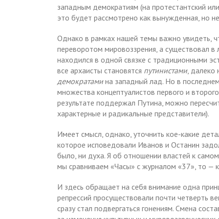
западным демократиям (на протестантский или 
это будет рассмотрено как вынужденная, но н
Однако в рамках нашей темы важно увидеть, ч
переворотом мировоззрения, а существовал в 
находился в одной связке с традиционными эс
все архаисты становятся
путинистами
, далеко
демократами
на западный лад. Но в последнем
множества концептуалистов первого и второго 
результате поддержал Путина, можно пересчит
характерные и радикальные представители).
Имеет смысл, однако, уточнить кое-какие дет
которое исповедовали Иванов и Останин задолг
было, ни духа. Я об отношении властей к само
мы сравниваем «Часы» с журналом «37», то — к
И здесь обращает на себя внимание одна принц
репрессий просуществовали почти четверть ве
сразу стал подвергаться гонениям. Смена сост