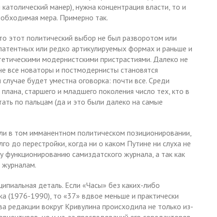
католический манер), нужна концентрация власти, то и
еобходимая мера. Примерно так.
то этот политический выбор не был разворотом или
латентных или редко артикулируемых формах и раньше и
тетическими модернистскими пристрастиями. Далеко не
 не все новаторы и постмодернисты становятся
 случае будет уместна оговорка: почти все. Среди
плана, старшего и младшего поколения число тех, кто в
ать по пальцам (да и это были далеко на самые
али в том имманентном политическом позиционировании,
о до перестройки, когда ни о каком Путине ни слуха не
му функционированию самиздатского журнала, а так как
 журналам.
ипиальная деталь. Если «Часы» без каких-либо
ка (1976-1990), то «37» вдвое меньше и практически
ава редакции вокруг Кривулина происходила не только из-