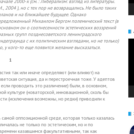
начале 2000-х (см. : Либерализм: взгляд из литературы.
M., 2004 ), но с тех пор не возвращались. Не было таких
планов и на ближайшее будущее. Однако
предложенный Михаилом Бергом полемический текст (в
основном он о соотнесенности эстетических воззрений
разных групп позднесоветского ленинградского
андеграунда с их политическим взглядами, но не только)
Ви
, у кого-то еще появится желание высказаться.
1
стия так или иначе определяют (или влияют) на
ветская ситуация, да и перестроечная тоже. У адептов
если проводить это различение) были, в основном,
ной культуре (новаторской, инновационной, сколь бы
сти (исключения возможны, но редки) приводили к
 самой оппозиционной среде, которая только казалась
личалась не только по эстетическим, но и по
времени казавшимся факультативными, так как