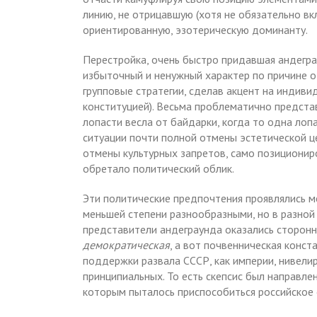
линию, не отрицавшую (хотя не обязательно в
ориентированную, эзотерическую доминанту.
Перестройка, очень быстро придавшая андегра
избыточный и ненужный характер по причине о
групповые стратегии, сделав акцент на индивид
конституцией). Весьма проблематично предста
лопасти весла от байдарки, когда то одна лопа
ситуации почти полной отмены эстетической це
отмены культурных запретов, само позиционир
обретало политический облик.
Эти политические предпочтения проявлялись м
меньшей степени разнообразными, но в разной
представители андеграунда оказались сторонн
демократическая
, а вот почвенническая конс
поддержки развала СССР, как империи, нивелир
принципиальных. То есть скепсис был направлен
которым пыталось приспособиться российское