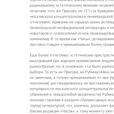
радикальному эстетическому явлению поздней
печатали того же Пригова, но «37» (а Кривул
московского концептуализма
в ленинградской
отчетливее. Кривулин не скрывал своих интенц
ленинградской неофициальной литературы и он
новаторов и
сотрясателей основ
, провоцирова
изменения). В то время как «Часы», дозированн
противостоящих и принципиально более тради
Еще более отчетливо эстетические пристрасти
выходившей при журнале премии имени Андрея 
разнообразие, но, в основном, это было разн
выбора. То есть ни Пригова, ни Рубинштейна, н
не замечала, а точнее принципиально от них (п
поколения) дистанцировалась на протяжении вс
популярности
московского концептуализма
не 
обвинений в твердолобой архаичности) Рубинш
получает премию в разделе «Гуманитарных иссл
перед литературой
, что, конечно, допускает р
близки редакции «Часов», к тому моменту уже