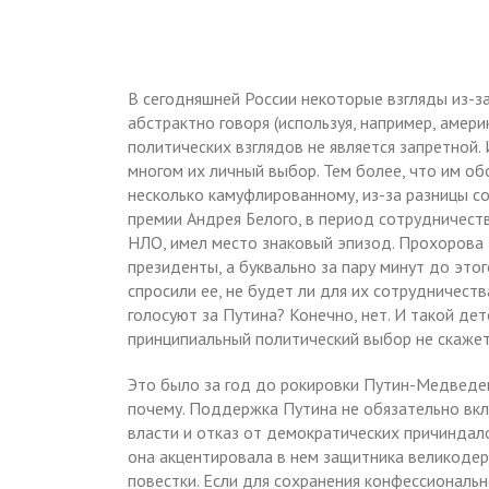
В сегодняшней России некоторые взгляды из-з
абстрактно говоря (используя, например, амер
политических взглядов не является запретной.
многом их личный выбор. Тем более, что им об
несколько камуфлированному, из-за разницы с
премии Андрея Белого, в период сотрудничест
НЛО, имел место знаковый эпизод. Прохорова 
президенты, а буквально за пару минут до это
спросили ее, не будет ли для их сотрудничеств
голосуют за Путина? Конечно, нет. И такой де
принципиальный политический выбор не скажет
Это было за год до рокировки Путин-Медведев
почему. Поддержка Путина не обязательно вк
власти и отказ от демократических причиндало
она акцентировала в нем защитника великодер
повестки. Если для сохранения конфессиональн