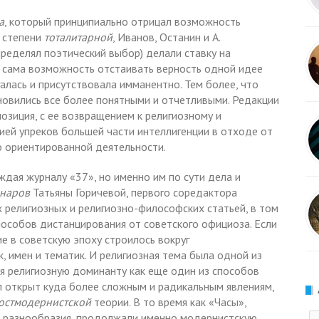
а
, который принципиально отрицал возможность
й степени
тоталитарной
, Иванов, Останин и А.
ределял поэтический выбор) делали ставку на
 сама возможность отстаивать верность одной идее
галась и присутствовала имманентно. Тем более, что
ановились все более понятными и отчетливыми. Редакции
озиция, с ее возвращением к религиозному и
ей упреков большей части интеллигенции в отходе от
о ориентированной деятельности.
ждая журналу «37», но именно им по сути дела и
инаров
Татьяны Горичевой, первого соредактора
 религиозных и религиозно-философских статьей, в том
способов дистанцирования от советского официоза. Если
е в советскую эпоху строилось вокруг
 имен и тематик. И религиозная тема была одной из
уя религиозную доминанту как еще один из способов
л открыт куда более сложным и радикальным явлениям,
остмодернистской
теории. В то время как «Часы»,
 разнообразия, продолжали именно модернистскую