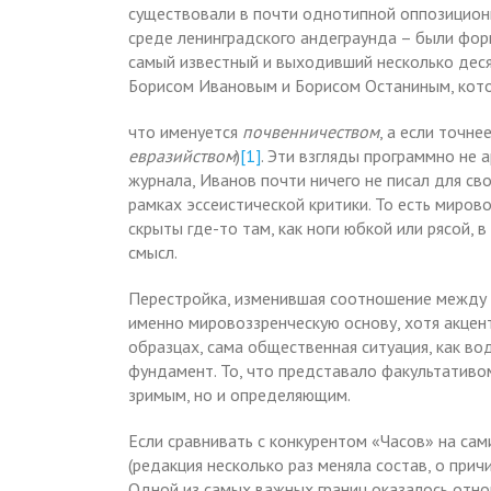
существовали в почти однотипной оппозиционн
среде ленинградского андеграунда – были фор
самый известный и выходивший несколько деся
Борисом Ивановым и Борисом Останиным, котор
что именуется
почвенничеством
, а если точне
евразийством
)
[1]
. Эти взгляды программно не 
журнала, Иванов почти ничего не писал для свое
рамках эссеистической критики. То есть миров
скрыты где-то там, как ноги юбкой или рясой, 
смысл.
Перестройка, изменившая соотношение между 
именно мировоззренческую основу, хотя акцент
образцах, сама общественная ситуация, как во
фундамент. То, что представало факультативом
зримым, но и определяющим.
Если сравнивать с конкурентом «Часов» на са
(редакция несколько раз меняла состав, о при
Одной из самых важных границ оказалось отн