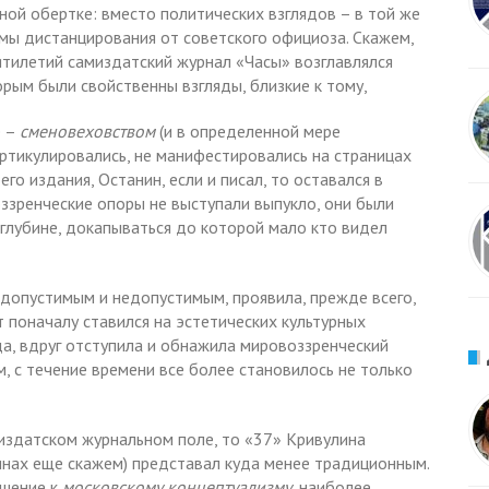
ой обертке: вместо политических взглядов – в той же
мы дистанцирования от советского официоза. Скажем,
тилетий самиздатский журнал «Часы» возглавлялся
ым были свойственны взгляды, близкие к тому,
е –
сменовеховством
(и в определенной мере
артикулировались, не манифестировались на страницах
го издания, Останин, если и писал, то оставался в
оззренческие опоры не выступали выпукло, они были
в глубине, докапываться до которой мало кто видел
допустимым и недопустимым, проявила, прежде всего,
 поначалу ставился на эстетических культурных
да, вдруг отступила и обнажила мировоззренческий
, с течение времени все более становилось не только
миздатском журнальном поле, то «37» Кривулина
чинах еще скажем) представал куда менее традиционным.
ошение к
московскому концептуализму
, наиболее