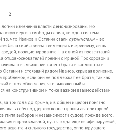
2
а логики изменения власти демонизированы. Но
иканскую версию свободы слова), ни одна система
 И то, что Иванов и Останин стали
путинистами
– во
оим была свойственна тенденция к искреннему, лишь
о средой, позиционированию. На одной из презентаций
ва отцов-основателей премии с Ириной Прохоровой и
заявила о выдвижении своего брата в кандидаты в
го Останин и стоявший рядом Иванов, скрывая волнение,
а проблемой, если они не поддержат ее брата, так как
тский вздох облегчения, что выношенный и
ся на конструктивном и тоже важном взаимодействии.
, за три года до Крыма, и в общем и целом понятно
лючала в себя поддержку концентрации авторитарной
в (типа выборов и независимости судов), прежде всего,
жавия и православной, пусть тогда еще не афишируемой,
ого акцента и сильного государства, оппонирующего