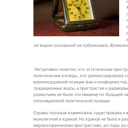
не видим оснований не публиковать. Возможно
Интуитивно понятно, что эстетические пристра
политические взгляды, это демонстрировала со
верноподданной позиции (как и конформистов, 
традиционные вкусы, а пристрастия к радикаль
размытыми не были эти мишени) по большей ча
оппозиционной политической позиции.
Однако похожая взаимосвязь существовала и в
монолитной и единой. Но единой не была и раз
мировоззренческим пристрастиям, до поры до 