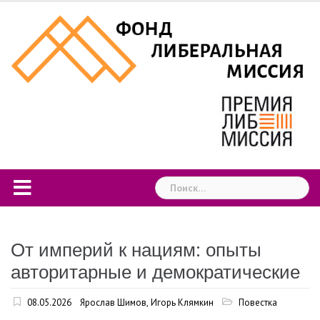
Skip
to
content
Найти:
От империй к нациям: опыты
авторитарные и демократические
08.05.2026
Ярослав Шимов
,
Игорь Клямкин
Повестка