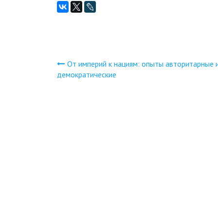
От империй к нациям: опыты авторитарные 
Навигация
демократические
по
записям