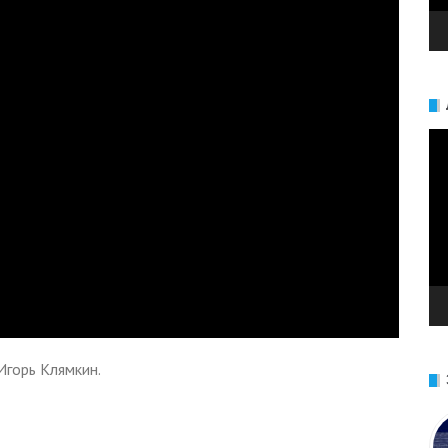
Ви
Игорь Клямкин.