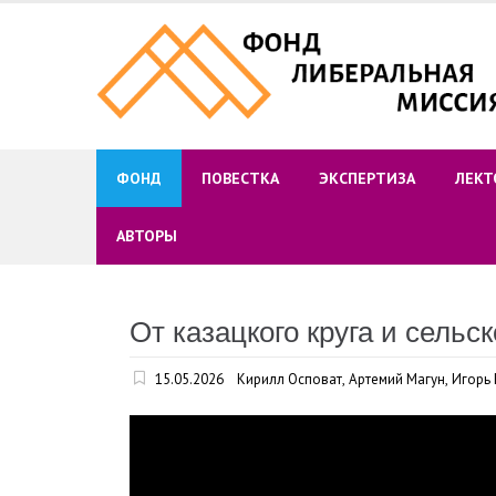
Skip
to
content
ФОНД
ПОВЕСТКА
ЭКСПЕРТИЗА
ЛЕКТ
АВТОРЫ
От казацкого круга и сельск
15.05.2026
Кирилл Осповат
,
Артемий Магун
,
Игорь