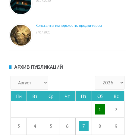
20.07.2020
Константы имперскости: предки-герои
27.07.2020
АРХИВ ПУБЛИКАЦИЙ
Пн
Вт
Ср
Чт
Пт
Сб
Вс
1
2
3
4
5
6
7
8
9