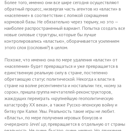
Более того, именно они все шире сегодня осуществляют
обратный процесс, низвергая часть агентов из «власти» в
«население» в соответствии с логикой сокращения
кормовой базы. Не обязательно через тюрьму, но это —
наиболее распространенный вариант. Попытка создать все
новые силовые структуры, которые бы лучше
контролировались «властью», оборачивается усилением
этого слоя (сословия?) в целом.
Похоже, что именно она по мере удаления «власти» от
«населения» будет превращаться и уже превращается в
единственную реальную силу в стране, постепенно
обретающую статус политической. Некогда к власти в
стране на волне ресентимента и ностальгии тех, «кому за
сорок», пришла группа мечтателей-реконструкторов,
жаждущих переиграть «крупнейшую геополитическую
катастрофу ХХ века», а также Русско-японскую войну и
битву при Калке. Увы. Реальность такие игры не любит.
«Власть», по мере получения игровых бонусов и
очередного
level up
, превращается в отдельную от страны
реальность. Не очень быстро, очень неявно. Но движение