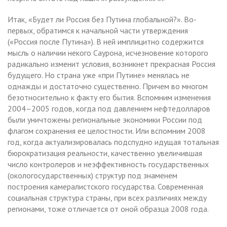
Итак, «Будет ли Россия без Путина глобальной?». Во-
первых, обратимся к начальной части утверждения
(«Россия после Путина»). В ней имплицитно содержится
мысль о наличии некого Саурона, исчезновение которого
радикально изменит условия, возникнет прекрасная Россия
будущего. Но страна уже «при Путине» менялась не
однажды и достаточно существенно. Причем во многом
безотносительно к факту его бытия. Вспомним изменения
2004–2005 годов, когда под давлением нефтедолларов
были уничтожены региональные экономики России под
флагом сохранения ее целостности. Или вспомним 2008
год, когда актуализировалась подспудно идущая тотальная
бюрократизация реальности, качественно увеличившая
число контролеров и неэффективность государственных
(окологосударственных) структур под знаменем
построения камералистского государства. Современная
социальная структура страны, при всех различиях между
регионами, тоже отличается от оной образца 2008 года.