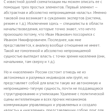
С известной долей схематизации мы можем описать ее с
помощью трех простых элементов. Первый элемент —
абстрактная и абсолютно непроницаемая «власть». Именно
таковой она возникает в суждениях экспертов (система,
режим и т.д.). Исключения здесь — специалисты в области
начальствоведения, которые точно знают, что нечто
произошло потому, что Иван Иванович поссорился с
Иваном Никифоровичем. Последнее, как мне
представляется, к анализу вообще отношения не имеет.
Такой же гомогенной и абсолютно непроницаемой
сущностью выглядит власть с точки зрения населения (они,
начальники, там сверху и т.д.).
Но и «население» России состоит отнюдь не из
автономных и разумных индивидов или групп, но
представляет собой для власти такую же автономную и
непроницаемо-тягучую сущность, почти не поддающуюся
структурированию и утилизации. Удаление с политической
сцены интеллигенции и всех прочих механизмов
коммуникации управляющих и управляемых и создало
«власть» и «население», представляющих собою друг для