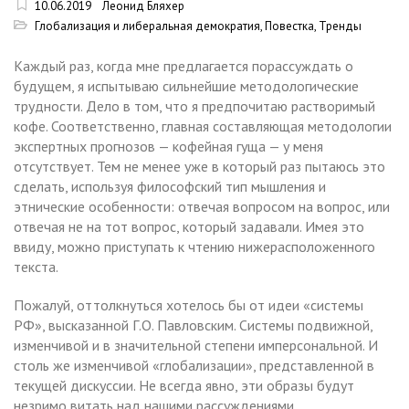
10.06.2019
Леонид Бляхер
Глобализация и либеральная демократия
,
Повестка
,
Тренды
Каждый раз, когда мне предлагается порассуждать о
будущем, я испытываю сильнейшие методологические
трудности. Дело в том, что я предпочитаю растворимый
кофе. Соответственно, главная составляющая методологии
экспертных прогнозов — кофейная гуща — у меня
отсутствует. Тем не менее уже в который раз пытаюсь это
сделать, используя философский тип мышления и
этнические особенности: отвечая вопросом на вопрос, или
отвечая не на тот вопрос, который задавали. Имея это
ввиду, можно приступать к чтению нижерасположенного
текста.
Пожалуй, оттолкнуться хотелось бы от идеи «системы
РФ», высказанной Г.О. Павловским. Системы подвижной,
изменчивой и в значительной степени имперсональной. И
столь же изменчивой «глобализации», представленной в
текущей дискуссии. Не всегда явно, эти образы будут
незримо витать над нашими рассуждениями.