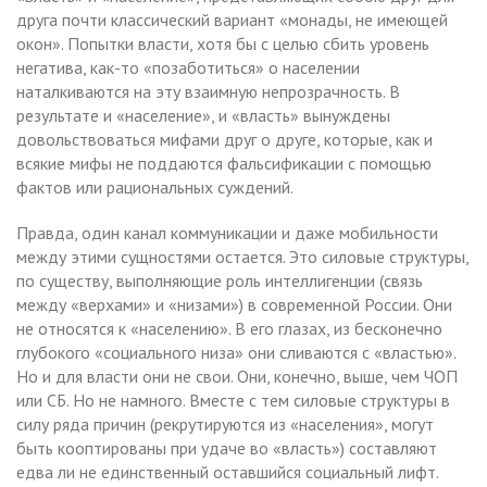
друга почти классический вариант «монады, не имеющей
окон». Попытки власти, хотя бы с целью сбить уровень
негатива, как-то «позаботиться» о населении
наталкиваются на эту взаимную непрозрачность. В
результате и «население», и «власть» вынуждены
довольствоваться мифами друг о друге, которые, как и
всякие мифы не поддаются фальсификации с помощью
фактов или рациональных суждений.
Правда, один канал коммуникации и даже мобильности
между этими сущностями остается. Это силовые структуры,
по существу, выполняющие роль интеллигенции (связь
между «верхами» и «низами») в современной России. Они
не относятся к «населению». В его глазах, из бесконечно
глубокого «социального низа» они сливаются с «властью».
Но и для власти они не свои. Они, конечно, выше, чем ЧОП
или СБ. Но не намного. Вместе с тем силовые структуры в
силу ряда причин (рекрутируются из «населения», могут
быть кооптированы при удаче во «власть») составляют
едва ли не единственный оставшийся социальный лифт.