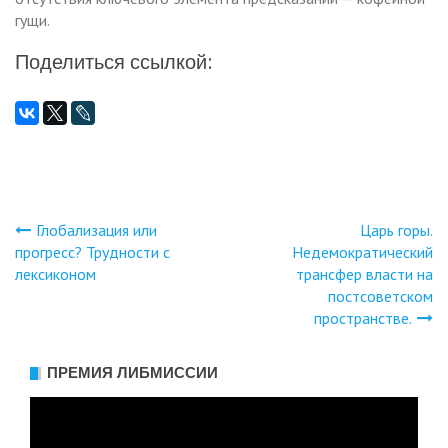
гущи.
Поделиться ссылкой:
Глобализация или
Царь горы.
Навигация
прогресс? Трудности с
Недемократический
лексиконом
трансфер власти на
по
постсоветском
пространстве.
записям
ПРЕМИЯ ЛИБМИССИИ
Видеоплеер