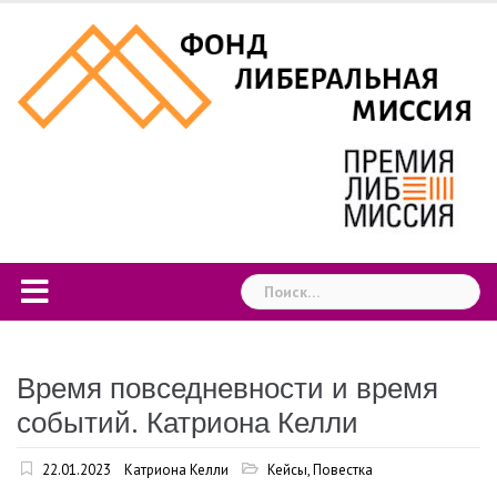
Skip
to
content
Найти:
Время повседневности и время
событий. Катриона Келли
22.01.2023
Катриона Келли
Кейсы
,
Повестка