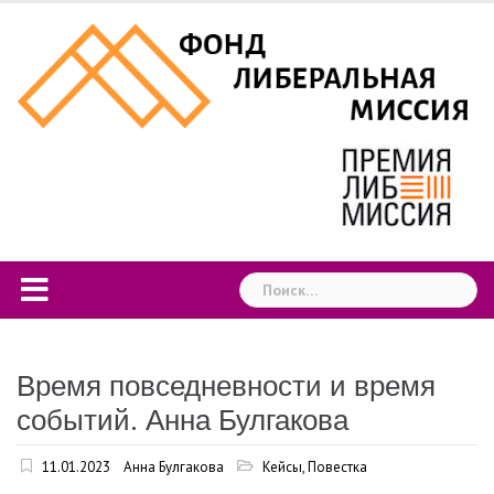
Skip
to
content
Найти:
Время повседневности и время
событий. Анна Булгакова
11.01.2023
Анна Булгакова
Кейсы
,
Повестка