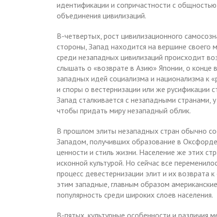
идентификации и сопричастности с общностью,
объединения цивилизаций.
В-четвертых, рост цивилизационного самосозн
стороны, Запад находится на вершине своего мо
среди незападных цивилизаций происходит воз
слышать о «возврате в Азию» Японии, о конце 
западных идей социализма и национализма к «
и споры о вестернизации или же русификации с
Запад сталкивается с незападными странами, у
чтобы придать миру незападный облик.
В прошлом элиты незападных стран обычно сос
Западом, получивших образование в Оксфорде,
ценности и стиль жизни. Население же этих стр
исконной культурой. Но сейчас все переменило
процесс девестернизации элит и их возврата 
этим западные, главным образом американские
популярность среди широких слоев населения.
В-пятых, культурные особенности и различия 