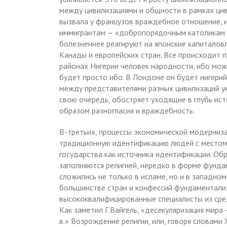
между цивилизациями и общности в рамках ци
вызвала у французов враждебное отношение, и
иммигрантам — «добропорядочным католикам и
болезненнее реагируют на японские капиталовл
Канады и европейских стран. Все происходит 
районах Нигерии человек народности, ибо може
будет просто ибо. В Лондоне он будет нигери
между представителями разных цивилизаций ук
свою очередь, обостряет уходящие в глубь ист
образом разногласия и враждебность.
В-третьих, процессы экономической модерниз
традиционную идентификацию людей с местом 
государства как источника идентификации. Об
заполняются религией, нередко в форме фунд
сложились не только в исламе, но и в западном
большинстве стран и конфессий фундаментал
высококвалифицированные специалисты из сред
Как заметил Г.Вайгель, «десекуляризация мир
в.» Возрождение религии, или, говоря словами 