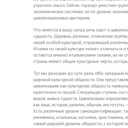
утратило смысл. Сейчас гораздо уместнее груп
экономических системах, не по уровню экономи
цивилизационных критериев.
Что имеется в виду, когда речь идет о цивили
сущность. Деревни, регионы, этнические групп
своей особой культурой, отражающей различн
Италии по своей культуре может отличаться от
остаются именно итальянскими селами, их не с
страны имеют общие культурные черты, которые
Тут мы доходим до сути дела. Ибо западный ми
широкой культурной общности. Они представл
цивилизацию как культурную общность наивысше
идентичности людей. Следующую ступень соста
видов живых существ. Цивилизации определяют
как язык, история, религия, обычаи, институты
Есть различные уровни самоидентификации: та
римлянина, итальянца, католика, христианина, 
самый широкий уровень общности, с которой о