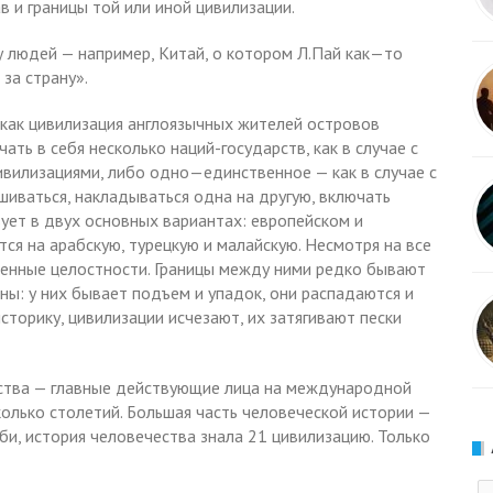
в и границы той или иной цивилизации.
 людей — например, Китай, о котором Л.Пай как—то
 за страну».
как цивилизация англоязычных жителей островов
ть в себя несколько наций-государств, как в случае с
ивилизациями, либо одно—единственное — как в случае с
шиваться, накладываться одна на другую, включать
ует в двух основных вариантах: европейском и
ся на арабскую, турецкую и малайскую. Несмотря на все
ленные целостности. Границы между ними редко бывают
ны: у них бывает подъем и упадок, они распадаются и
сторику, цивилизации исчезают, их затягивают пески
рства — главные действующие лица на международной
колько столетий. Большая часть человеческой истории —
би, история человечества знала 21 цивилизацию. Только