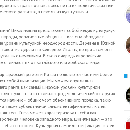
пировать страны, основываясь не на их политических или
ческого развития, а исходя из культурных и
зации? Цивилизация представляет собой некую культурную
ы, народы, религиозные общины — все они обладают
ые уровни культурной неоднородности. Деревня в Южной
 такой же деревни в Северной Италик, но при этом они
путаешь с немецкими. В свою очередь европейские
 отличают их от китайского или арабского мира.
р, арабский регион и Китай не являются частями более
яют собой цивилизации. Мы можем определить
го ранга, как самый широкий уровень культурной
вляет уже то, что отличает род человеческий от других
ся наличием общих черт объективного порядка, таких
, — а также субъективной самоидентификацией людей.
к житель Рима может характеризовать себя как
европейца, человека западного мира. Цивилизация — это
н себя соотносит. Культурная самоидентификация людей