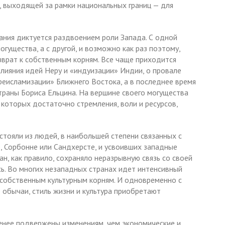
 выходящей за рамки национальных границ — для
ания диктуется раздвоением роли Запада. С одной
гущества, а с другой, и возможно как раз поэтому,
врат к собственным корням. Все чаще приходится
влияния идей Неру и «индуизации» Индии, о провале
реисламизации» Ближнего Востока, а в последнее время
траны Бориса Ельцина. На вершине своего могущества
 которых достаточно стремления, воли и ресурсов,
тояли из людей, в наибольшей степени связанных с
 Сорбонне или Сандхерсте, и усвоивших западные
ан, как правило, сохраняло неразрывную связь со своей
сь. Во многих незападных странах идет интенсивный
к собственным культурным корням. И одновременно с
 обычаи, стиль жизни и культура приобретают
менее подвержены изменениям, чем экономические и