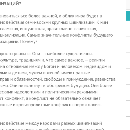
ЛИЗАЦИЙ?
новиться все более важной, и облик мира будет в
модействия семи-восьми крупных цивилизаций. К ним
исламская, индуистская, православно-славянская,
 цивилизации. Самые значительные конфликты будущего
изациями. Почему?
просто реальны. Они — наиболее существенны.
культуре, традициям и, что самое важное, — религии.
 на отношения между Богом и человеком, индивидом и
лями и детьми, мужем и женой, имеют разные
прав и обязанностей, свободы и принуждения, равенства
иями. Они не исчезнут в обозримом будущем. Они более
ескими идеологиями и политическими режимами.
ют конфликт, а конфликт не обязательно означает
атяжные и кровопролитные конфликты порождались
аимодействие между народами разных цивилизаций
ого самосознания, к углублению понимания различий