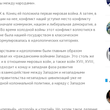
ны между народами».
 в. Конец ей положила первая мировая война. А затем, в
ции на нее, конфликт наций уступил место конфликту
вначале коммунизм, нацизм и либеральная демократия, а
 Во время холодной войны этот конфликт воплотился в
 не была нацией-государством в классическом
рмулировалась в идеологических категориях.
арствами и идеологиями были главным образом
звал их «гражданскими войнами Запада». Это столь же
и в отношении мировых войн, а также войн XVII, XVIII,
одходит к концу и западная фаза развития
я взаимодействие между Западом и незападными
 правительства незападных цивилизаций уже не
дной колониальной политики, а наряду с Западом
«первый», «второй» и «третий». Но затем такое деление