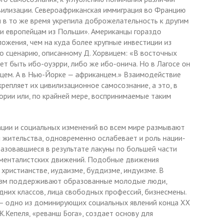
вилизации. Североафриканская иммиграция во Францию
 в то же время укрепила доброжелательность к другим
 европейцам из Польши». Американцы гораздо
ожения, чем на куда более крупные инвестиции из
по сценарию, описанному Д. Хорвицем: «В восточных
т быть ибо-оуэрри, либо же ибо-онича. Но в Лагосе он
йцем. А в Нью-Йорке — африканцем.» Взаимодействие
репляет их цивилизационное самосознание, а это, в
ории или, по крайней мере, воспринимаемые таким
ации и социальных изменений во всем мире размывают
жительства, одновременно ослабевает и роль нации-
разовавшиеся в результате лакуны по большей части
аменталистских движений. Подобные движения
 христианстве, иудаизме, буддизме, индуизме. В
изм поддерживают образованные молодые люди,
них классов, лица свободных профессий, бизнесмены.
а — одно из доминирующих социальных явлений конца XX
Ж.Кепеля, «реванш Бога», создает основу для