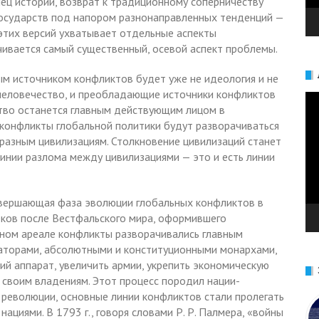
нец истории, возврат к традиционному соперничеству
государств под напором разнонаправленных тенденций —
 этих версий ухватывает отдельные аспекты
ивается самый существенный, осевой аспект проблемы.
м источником конфликтов будет уже не идеология и не
человечество, и преобладающие источники конфликтов
Ви
ство останется главным действующим лицом в
конфликты глобальной политики будут разворачиваться
разным цивилизациям. Столкновение цивилизаций станет
нии разлома между цивилизациями — это и есть линии
вершающая фаза эволюции глобальных конфликтов в
еков после Вестфальского мира, оформившего
ном ареале конфликты разворачивались главным
аторами, абсолютными и конституционными монархами,
й аппарат, увеличить армии, укрепить экономическую
 своим владениям. Этот процесс породил нации-
й революции, основные линии конфликтов стали пролегать
ациями. В 1793 г., говоря словами Р. Р. Палмера, «войны