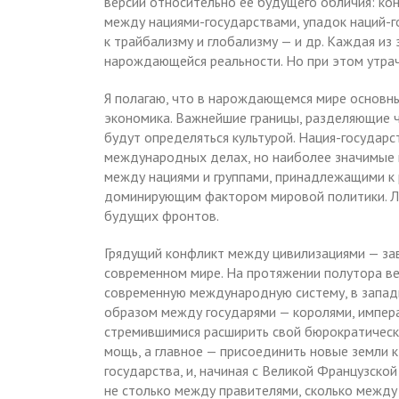
версий относительно ее будущего обличия: ко
между нациями-государствами, упадок наций-
к трайбализму и глобализму — и др. Каждая из
нарождающейся реальности. Но при этом утрач
Я полагаю, что в нарождающемся мире основны
экономика. Важнейшие границы, разделяющие 
будут определяться культурой. Нация-государ
международных делах, но наиболее значимые 
между нациями и группами, принадлежащими к 
доминирующим фактором мировой политики. Ли
будущих фронтов.
Грядущий конфликт между цивилизациями — за
современном мире. На протяжении полутора в
современную международную систему, в запад
образом между государями — королями, импер
стремившимися расширить свой бюрократически
мощь, а главное — присоединить новые земли к
государства, и, начиная с Великой Французско
не столько между правителями, сколько между н