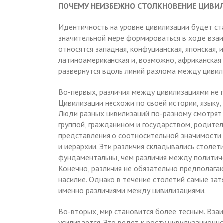
ПОЧЕМУ НЕИЗБЕЖНО СТОЛКНОВЕНИЕ ЦИВИ
Идентичность на уровне цивилизации будет ста
значительной мере формироваться в ходе взаи
относятся западная, конфуцианская, японская, 
латиноамериканская и, возможно, африканская
развернутся вдоль линий разлома между цивил
Во-первых, различия между цивилизациями не 
Цивилизации несхожи по своей истории, языку, 
Люди разных цивилизаций по-разному смотрят
группой, гражданином и государством, родите
представления о соотносительной значимости 
и иерархии. Эти различия складывались столет
фундаментальны, чем различия между политич
Конечно, различия не обязательно предполага
насилие. Однако в течение столетий самые з
именно различиями между цивилизациями.
Во-вторых, мир становится более тесным. Вз
усиливается. Это ведет к росту цивилизационн