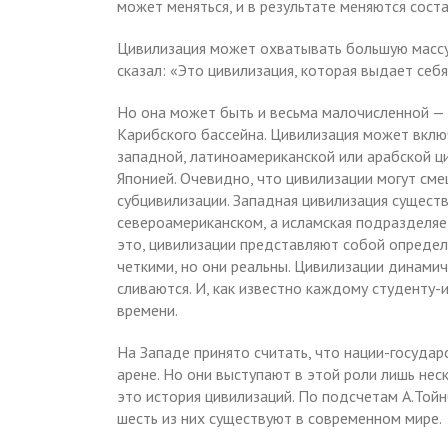
может меняться, и в результате меняются соста
Цивилизация может охватывать большую массу
сказал: «Это цивилизация, которая выдает себя
Но она может быть и весьма малочисленной — 
Карибского бассейна. Цивилизация может включа
западной, латиноамериканской или арабской ц
Японией. Очевидно, что цивилизации могут сме
субцивилизации. Западная цивилизация существ
североамериканском, а исламская подразделяет
это, цивилизации представляют собой опреде
четкими, но они реальны. Цивилизации динамич
сливаются. И, как известно каждому студенту-и
времени.
На Западе принято считать, что нации-госуда
арене. Но они выступают в этой роли лишь нес
это история цивилизаций. По подсчетам А.Тойн
шесть из них существуют в современном мире.