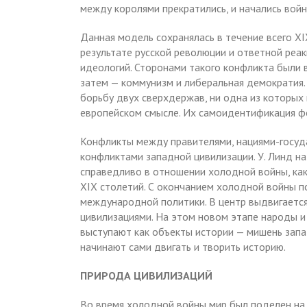
между королями прекратились, и начались вой
Данная модель сохранялась в течение всего XIX
результате русской революции и ответной реак
идеологий. Сторонами такого конфликта были 
затем — коммунизм и либеральная демократия.
борьбу двух сверхдержав, ни одна из которых
европейском смысле. Их самоидентификация фо
Конфликты между правителями, нациями-госуд
конфликтами западной цивилизации. У. Линд на
справедливо в отношении холодной войны, как 
XIX столетий. С окончанием холодной войны п
международной политики. В центр выдвигаетс
цивилизациями. На этом новом этапе народы и
выступают как объекты истории — мишень запа
начинают сами двигать и творить историю.
ПРИРОДА ЦИВИЛИЗАЦИЙ
Во время холодной войны мир был поделен на 