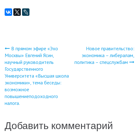
В прямом эфире «Эхо
Новое правительство:
Навигация
Москвы» Евгений Ясин,
экономика – либералам,
научный руководитель
политика – спецслужбам
по
Государственного
Университета «Высшая школа
записям
экономики», тема беседы:
возможное
повышениеподоходного
налога.
Добавить комментарий