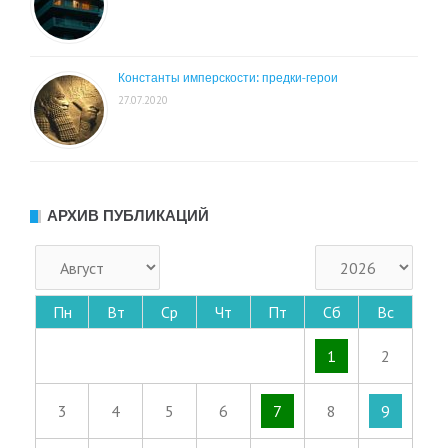
Константы имперскости: предки-герои
27.07.2020
АРХИВ ПУБЛИКАЦИЙ
Пн
Вт
Ср
Чт
Пт
Сб
Вс
1
2
3
4
5
6
7
8
9