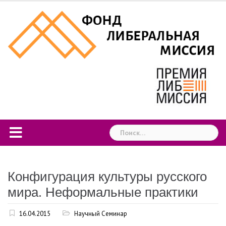
Skip
to
content
Найти:
Конфигурация культуры русского
мира. Неформальные практики
16.04.2015
Научный Семинар