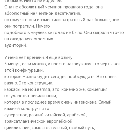
«Горько». Никто не видел ее.
Она не абсолютный чемпион прошлого года, она
абсолютный не чемпион десятилетия,
потому что они возместили затраты в 8 раз больше, чем
они потратили. Ничего
подобного в «нулевых» годах не было. Они сыграли что-то
на ожиданиях огромных
аудиторий.
У меня нет времени. Я еще возьму
5 минут, если можно, и просто назову какие-то черты вот
этой конфигурации,
которые можно будет сегодня пообсуждать. Это очень
важно. Это конструкции,
каркасы, на мой взгляд, это, конечно же, концепция
государства-цивилизации,
которая в последнее время очень интенсивна. Самый
важный конструкт это
суперэтнос, равный китайской, арабской,
трансатлантической европейской
цивилизации, самостоятельный, особый путь,